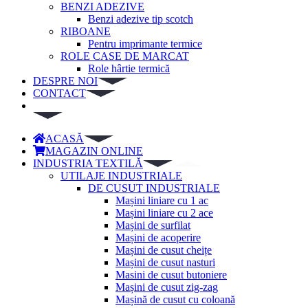
BENZI ADEZIVE
Benzi adezive tip scotch
RIBOANE
Pentru imprimante termice
ROLE CASE DE MARCAT
Role hârtie termică
DESPRE NOI
CONTACT
ACASĂ
MAGAZIN ONLINE
INDUSTRIA TEXTILĂ
UTILAJE INDUSTRIALE
DE CUSUT INDUSTRIALE
Mașini liniare cu 1 ac
Mașini liniare cu 2 ace
Mașini de surfilat
Mașini de acoperire
Mașini de cusut cheițe
Mașini de cusut nasturi
Masini de cusut butoniere
Mașini de cusut zig-zag
Mașină de cusut cu coloană