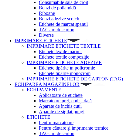
Consumabile sala de croit
Benzi de poliamidă
Riboane
Benzi adezive scotch
Etichete de marcat șpanul
TAG-uri de carton
Diverse
IMPRIMARE ETICHETE
IMPRIMARE ETICHETE TEXTILE
Etichete textile mărimi
Etichete textile compoziție
IMPRIMARE ETICHETE ADEZIVE
Etichete tipărite în policromie
Etichete tipărite monocrom
IMPRIMARE ETICHETE DE CARTON (TAG)
ECHIPAREA MAGAZINELOR
ECHIPAMENTE
Aplicatoare de etichete
Marcatoare preț, cod și dată
Aparate de închis cutii
Aparate de sigilat pungi
ETICHETE
Pentru marcatoare
Pentru cântare și imprimante termice
TAG-uri de carton