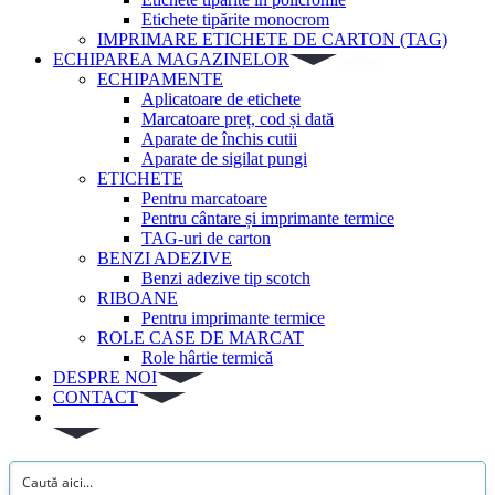
Etichete tipărite monocrom
IMPRIMARE ETICHETE DE CARTON (TAG)
ECHIPAREA MAGAZINELOR
ECHIPAMENTE
Aplicatoare de etichete
Marcatoare preț, cod și dată
Aparate de închis cutii
Aparate de sigilat pungi
ETICHETE
Pentru marcatoare
Pentru cântare și imprimante termice
TAG-uri de carton
BENZI ADEZIVE
Benzi adezive tip scotch
RIBOANE
Pentru imprimante termice
ROLE CASE DE MARCAT
Role hârtie termică
DESPRE NOI
CONTACT