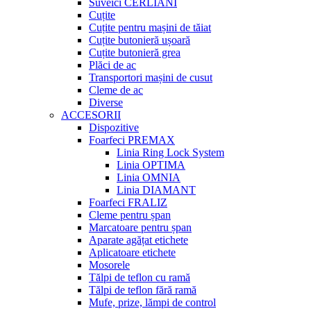
Suveici CERLIANI
Cuțite
Cuțite pentru mașini de tăiat
Cuțite butonieră ușoară
Cuțite butonieră grea
Plăci de ac
Transportori mașini de cusut
Cleme de ac
Diverse
ACCESORII
Dispozitive
Foarfeci PREMAX
Linia Ring Lock System
Linia OPTIMA
Linia OMNIA
Linia DIAMANT
Foarfeci FRALIZ
Cleme pentru șpan
Marcatoare pentru șpan
Aparate agățat etichete
Aplicatoare etichete
Mosorele
Tălpi de teflon cu ramă
Tălpi de teflon fără ramă
Mufe, prize, lămpi de control