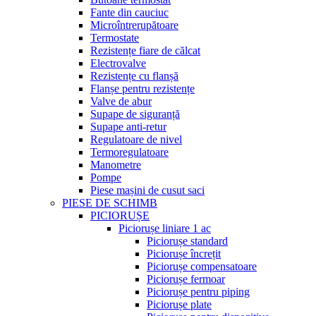
Fante din cauciuc
Microîntrerupătoare
Termostate
Rezistențe fiare de călcat
Electrovalve
Rezistențe cu flanșă
Flanșe pentru rezistențe
Valve de abur
Supape de siguranță
Supape anti-retur
Regulatoare de nivel
Termoregulatoare
Manometre
Pompe
Piese mașini de cusut saci
PIESE DE SCHIMB
PICIORUȘE
Piciorușe liniare 1 ac
Piciorușe standard
Piciorușe încrețit
Piciorușe compensatoare
Piciorușe fermoar
Piciorușe pentru piping
Piciorușe plate