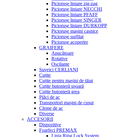
Piciorușe liniare zig-zag
Piciorușe liniare NECCHI
Piciorușe liniare PFAFF
Piciorușe liniare SINGER
Piciorușe liniare DURKOPP
Piciorușe mașini casnice
Piciorușe surfilat
Piciorușe acoperire
GRAIFERE
Apucătoare
Rotative
Oscilante
Suveici CERLIANI
Cuțite
Cuțite pentru mașini de tăiat
Cuțite butonieră ușoară
Cuțite butonieră grea
Plăci de ac
Transportori mașini de cusut
Cleme de ac
Diverse
ACCESORII
Dispozitive
Foarfeci PREMAX
Linia Ring Lock System