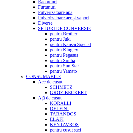
Racorduri
Furtunuri
Pulverizatoare apă
Pulverizatoare aer și vapori
Diverse
SETURI DE CONVERSIE
pentru Brother
pentru Juki
pentru Kansai Special
pentru Kingtex
pentru Pegasus
pentru Siruba
pentru Sun Star
pentru Yamato
CONSUMABILE
Ace de cusut
SCHMETZ
GROZ-BECKERT
Ață de cusut
KORALLI
DELFINI
TARANDOS
ELAFI
KENTAVROS
pentru cusut saci