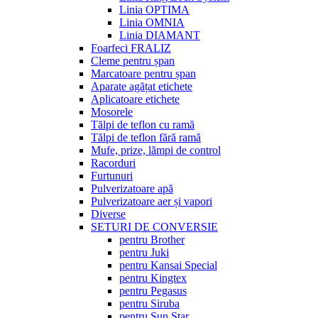
Linia OPTIMA
Linia OMNIA
Linia DIAMANT
Foarfeci FRALIZ
Cleme pentru șpan
Marcatoare pentru șpan
Aparate agățat etichete
Aplicatoare etichete
Mosorele
Tălpi de teflon cu ramă
Tălpi de teflon fără ramă
Mufe, prize, lămpi de control
Racorduri
Furtunuri
Pulverizatoare apă
Pulverizatoare aer și vapori
Diverse
SETURI DE CONVERSIE
pentru Brother
pentru Juki
pentru Kansai Special
pentru Kingtex
pentru Pegasus
pentru Siruba
pentru Sun Star