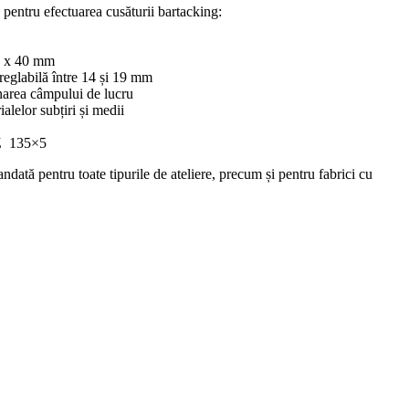
 pentru efectuarea cusăturii bartacking:
0 x 40 mm
e reglabilă între 14 și 19 mm
area câmpului de lucru
lelor subțiri și medii
TZ 135×5
ndată pentru toate tipurile de ateliere, precum și pentru fabrici cu