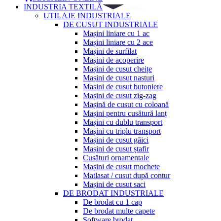
INDUSTRIA TEXTILĂ
UTILAJE INDUSTRIALE
DE CUSUT INDUSTRIALE
Mașini liniare cu 1 ac
Mașini liniare cu 2 ace
Mașini de surfilat
Mașini de acoperire
Mașini de cusut cheițe
Mașini de cusut nasturi
Masini de cusut butoniere
Mașini de cusut zig-zag
Mașină de cusut cu coloană
Mașini pentru cusătură lanț
Mașini cu dublu transport
Mașini cu triplu transport
Mașini de cusut găici
Mașini de cusut ștafir
Cusături ornamentale
Mașini de cusut mochete
Matlasat / cusut după contur
Mașini de cusut saci
DE BRODAT INDUSTRIALE
De brodat cu 1 cap
De brodat multe capete
Software brodat