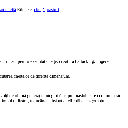
ut cheiță
Etichete:
cheiță
,
nasturi
 cu 1 ac, pentru executat cheițe, cusătură bartacking, ungere
utarea cheițelor de diferite dimensiuni.
 volți de ultimă generație integrat în capul mașinii care economisește
timpul utilizării, reducând substanțial vibrațiile și zgomotul