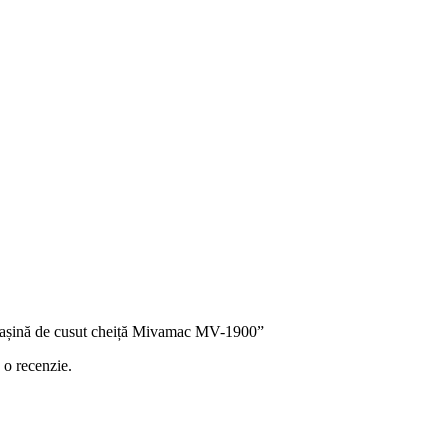
 „Mașină de cusut cheiță Mivamac MV-1900”
 o recenzie.