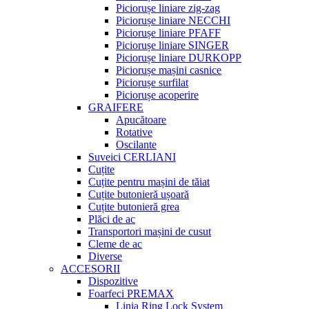
Piciorușe liniare zig-zag
Piciorușe liniare NECCHI
Piciorușe liniare PFAFF
Piciorușe liniare SINGER
Piciorușe liniare DURKOPP
Piciorușe mașini casnice
Piciorușe surfilat
Piciorușe acoperire
GRAIFERE
Apucătoare
Rotative
Oscilante
Suveici CERLIANI
Cuțite
Cuțite pentru mașini de tăiat
Cuțite butonieră ușoară
Cuțite butonieră grea
Plăci de ac
Transportori mașini de cusut
Cleme de ac
Diverse
ACCESORII
Dispozitive
Foarfeci PREMAX
Linia Ring Lock System