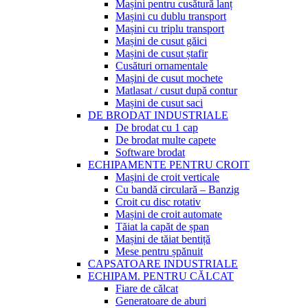
Mașini pentru cusătură lanț
Mașini cu dublu transport
Mașini cu triplu transport
Mașini de cusut găici
Mașini de cusut ștafir
Cusături ornamentale
Mașini de cusut mochete
Matlasat / cusut după contur
Mașini de cusut saci
DE BRODAT INDUSTRIALE
De brodat cu 1 cap
De brodat multe capete
Software brodat
ECHIPAMENTE PENTRU CROIT
Mașini de croit verticale
Cu bandă circulară – Banzig
Croit cu disc rotativ
Mașini de croit automate
Tăiat la capăt de șpan
Mașini de tăiat bentiță
Mese pentru șpănuit
CAPSATOARE INDUSTRIALE
ECHIPAM. PENTRU CĂLCAT
Fiare de călcat
Generatoare de aburi