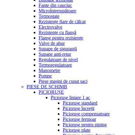
Fante din cauciuc
Microîntrerupătoare
Termostate
Rezistențe fiare de călcat
Electrovalve
Rezistențe cu flanșă
Flanșe pentru rezistențe
Valve de abur
Supape de siguranță
Supape anti-retur
Regulatoare de nivel
Termoregulatoare
Manometre
Pompe
Piese mașini de cusut saci
PIESE DE SCHIMB
PICIORUȘE
Piciorușe liniare 1 ac
Piciorușe standard
Piciorușe încrețit
Piciorușe compensatoare
Piciorușe fermoar
Piciorușe pentru piping
Piciorușe plate