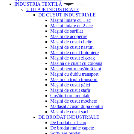
INDUSTRIA TEXTILĂ
UTILAJE INDUSTRIALE
DE CUSUT INDUSTRIALE
Mașini liniare cu 1 ac
Mașini liniare cu 2 ace
Mașini de surfilat
Mașini de acoperire
Mașini de cusut cheițe
Mașini de cusut nasturi
Masini de cusut butoniere
Mașini de cusut zig-zag
Mașină de cusut cu coloană
Mașini pentru cusătură lanț
Mașini cu dublu transport
Mașini cu triplu transport
Mașini de cusut găici
Mașini de cusut ștafir
Cusături ornamentale
Mașini de cusut mochete
Matlasat / cusut după contur
Mașini de cusut saci
DE BRODAT INDUSTRIALE
De brodat cu 1 cap
De brodat multe capete
Software brodat