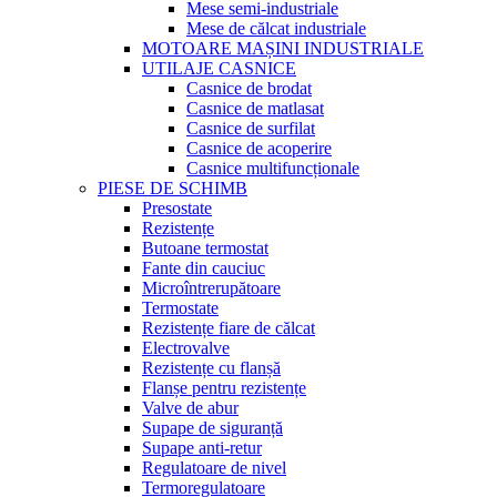
Mese semi-industriale
Mese de călcat industriale
MOTOARE MAȘINI INDUSTRIALE
UTILAJE CASNICE
Casnice de brodat
Casnice de matlasat
Casnice de surfilat
Casnice de acoperire
Casnice multifuncționale
PIESE DE SCHIMB
Presostate
Rezistențe
Butoane termostat
Fante din cauciuc
Microîntrerupătoare
Termostate
Rezistențe fiare de călcat
Electrovalve
Rezistențe cu flanșă
Flanșe pentru rezistențe
Valve de abur
Supape de siguranță
Supape anti-retur
Regulatoare de nivel
Termoregulatoare