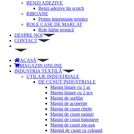
BENZI ADEZIVE
Benzi adezive tip scotch
RIBOANE
Pentru imprimante termice
ROLE CASE DE MARCAT
Role hârtie termică
DESPRE NOI
CONTACT
ACASĂ
MAGAZIN ONLINE
INDUSTRIA TEXTILĂ
UTILAJE INDUSTRIALE
DE CUSUT INDUSTRIALE
Mașini liniare cu 1 ac
Mașini liniare cu 2 ace
Mașini de surfilat
Mașini de acoperire
Mașini de cusut cheițe
Mașini de cusut nasturi
Masini de cusut butoniere
Mașini de cusut zig-zag
Mașină de cusut cu coloană