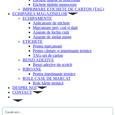
Etichete tipărite monocrom
IMPRIMARE ETICHETE DE CARTON (TAG)
ECHIPAREA MAGAZINELOR
ECHIPAMENTE
Aplicatoare de etichete
Marcatoare preț, cod și dată
Aparate de închis cutii
Aparate de sigilat pungi
ETICHETE
Pentru marcatoare
Pentru cântare și imprimante termice
TAG-uri de carton
BENZI ADEZIVE
Benzi adezive tip scotch
RIBOANE
Pentru imprimante termice
ROLE CASE DE MARCAT
Role hârtie termică
DESPRE NOI
CONTACT