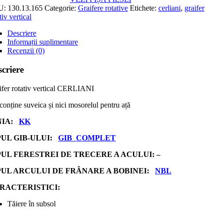
U:
130.13.165
Categorie:
Graifere rotative
Etichete:
cerliani
,
graifer
tiv vertical
Descriere
Informații suplimentare
Recenzii (0)
criere
ifer rotativ vertical CERLIANI
conține suveica și nici mosorelul pentru ață
NIA:
KK
PUL GIB-ULUI:
GIB COMPLET
PUL FERESTREI DE TRECERE A ACULUI: –
PUL ARCULUI DE FRÂNARE A BOBINEI:
NBL
RACTERISTICI:
Tăiere în subsol