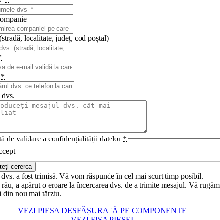
ompanie
stradă, localitate, județ, cod poștal)
*
n
*
 dvs.
ă de validare a confidențialității datelor
*
ccept
teți cererea
dvs. a fost trimisă. Vă vom răspunde în cel mai scurt timp posibil.
rău, a apărut o eroare la încercarea dvs. de a trimite mesajul. Vă rugăm
i din nou mai târziu.
VEZI PIESA DESFĂȘURATĂ PE COMPONENTE
VEZI FIȘA PIESEI