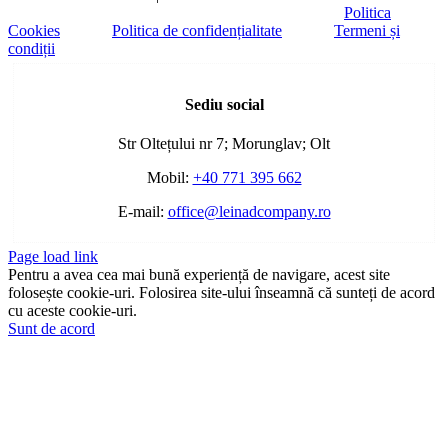
Politica
Cookies
Politica de confidențialitate
Termeni și
condiții
Toggle
Sliding
Sediu social
Bar
Area
Str Oltețului nr 7; Morunglav; Olt
Mobil:
+40 771 395 662
E-mail:
office@leinadcompany.ro
Page load link
Pentru a avea cea mai bună experiență de navigare, acest site
folosește cookie-uri. Folosirea site-ului înseamnă că sunteți de acord
cu aceste cookie-uri.
Sunt de acord
Go
to
Top