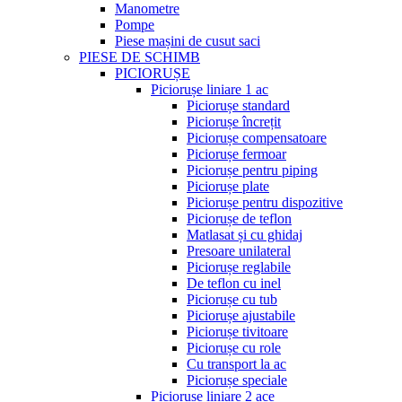
Manometre
Pompe
Piese mașini de cusut saci
PIESE DE SCHIMB
PICIORUȘE
Piciorușe liniare 1 ac
Piciorușe standard
Piciorușe încrețit
Piciorușe compensatoare
Piciorușe fermoar
Piciorușe pentru piping
Piciorușe plate
Piciorușe pentru dispozitive
Piciorușe de teflon
Matlasat și cu ghidaj
Presoare unilateral
Piciorușe reglabile
De teflon cu inel
Piciorușe cu tub
Piciorușe ajustabile
Piciorușe tivitoare
Piciorușe cu role
Cu transport la ac
Piciorușe speciale
Piciorușe liniare 2 ace