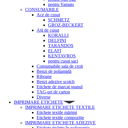
pentru Yamato
CONSUMABILE
Ace de cusut
SCHMETZ
GROZ-BECKERT
Ață de cusut
KORALLI
DELFINI
TARANDOS
ELAFI
KENTAVROS
pentru cusut saci
Consumabile sala de croit
Benzi de poliamidă
Riboane
Benzi adezive scotch
Etichete de marcat șpanul
TAG-uri de carton
Diverse
IMPRIMARE ETICHETE
IMPRIMARE ETICHETE TEXTILE
Etichete textile mărimi
Etichete textile compoziție
IMPRIMARE ETICHETE ADEZIVE
Etichete tipărite în policromie