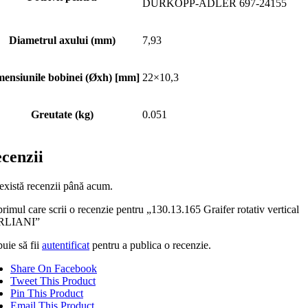
DÜRKOPP-ADLER 697-24155
Diametrul axului (mm)
7,93
ensiunile bobinei (Øxh) [mm]
22×10,3
Greutate (kg)
0.051
cenzii
există recenzii până acum.
primul care scrii o recenzie pentru „130.13.165 Graifer rotativ vertical
RLIANI”
uie să fii
autentificat
pentru a publica o recenzie.
Share On Facebook
Tweet This Product
Pin This Product
Email This Product