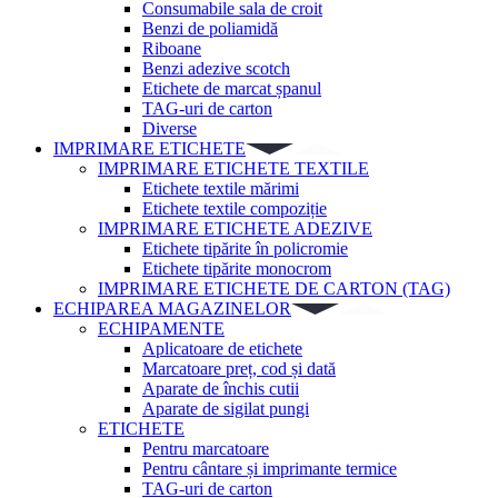
Consumabile sala de croit
Benzi de poliamidă
Riboane
Benzi adezive scotch
Etichete de marcat șpanul
TAG-uri de carton
Diverse
IMPRIMARE ETICHETE
IMPRIMARE ETICHETE TEXTILE
Etichete textile mărimi
Etichete textile compoziție
IMPRIMARE ETICHETE ADEZIVE
Etichete tipărite în policromie
Etichete tipărite monocrom
IMPRIMARE ETICHETE DE CARTON (TAG)
ECHIPAREA MAGAZINELOR
ECHIPAMENTE
Aplicatoare de etichete
Marcatoare preț, cod și dată
Aparate de închis cutii
Aparate de sigilat pungi
ETICHETE
Pentru marcatoare
Pentru cântare și imprimante termice
TAG-uri de carton