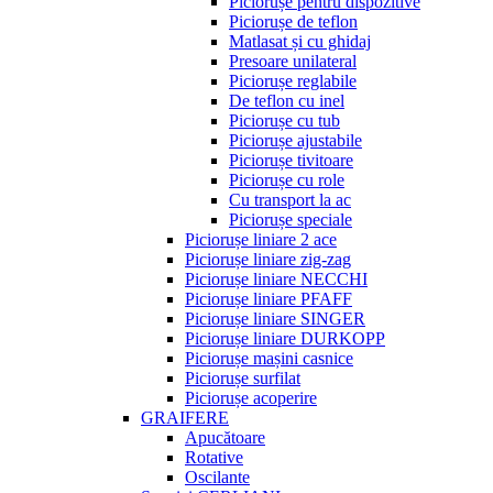
Piciorușe pentru dispozitive
Piciorușe de teflon
Matlasat și cu ghidaj
Presoare unilateral
Piciorușe reglabile
De teflon cu inel
Piciorușe cu tub
Piciorușe ajustabile
Piciorușe tivitoare
Piciorușe cu role
Cu transport la ac
Piciorușe speciale
Piciorușe liniare 2 ace
Piciorușe liniare zig-zag
Piciorușe liniare NECCHI
Piciorușe liniare PFAFF
Piciorușe liniare SINGER
Piciorușe liniare DURKOPP
Piciorușe mașini casnice
Piciorușe surfilat
Piciorușe acoperire
GRAIFERE
Apucătoare
Rotative
Oscilante