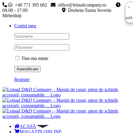
Skip
+40 771 395 662
office@leinadcompany.ro
to
09.00 - 17.00
Drobeta-Turnu Severin
content
Mehedinți
Caută
Caută
Contul meu
aici…
aici…
Tine-ma minte
Register
ACASĂ
MAGAZIN ONLINE