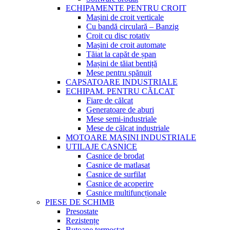
ECHIPAMENTE PENTRU CROIT
Mașini de croit verticale
Cu bandă circulară – Banzig
Croit cu disc rotativ
Mașini de croit automate
Tăiat la capăt de șpan
Mașini de tăiat bentiță
Mese pentru șpănuit
CAPSATOARE INDUSTRIALE
ECHIPAM. PENTRU CĂLCAT
Fiare de călcat
Generatoare de aburi
Mese semi-industriale
Mese de călcat industriale
MOTOARE MAȘINI INDUSTRIALE
UTILAJE CASNICE
Casnice de brodat
Casnice de matlasat
Casnice de surfilat
Casnice de acoperire
Casnice multifuncționale
PIESE DE SCHIMB
Presostate
Rezistențe
Butoane termostat