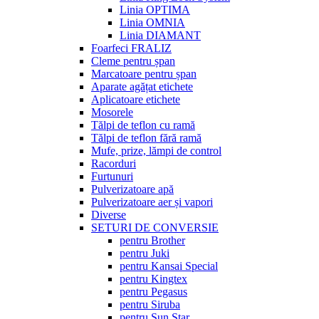
Linia OPTIMA
Linia OMNIA
Linia DIAMANT
Foarfeci FRALIZ
Cleme pentru șpan
Marcatoare pentru șpan
Aparate agățat etichete
Aplicatoare etichete
Mosorele
Tălpi de teflon cu ramă
Tălpi de teflon fără ramă
Mufe, prize, lămpi de control
Racorduri
Furtunuri
Pulverizatoare apă
Pulverizatoare aer și vapori
Diverse
SETURI DE CONVERSIE
pentru Brother
pentru Juki
pentru Kansai Special
pentru Kingtex
pentru Pegasus
pentru Siruba
pentru Sun Star