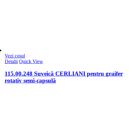
Vezi cosul
Detalii
Quick View
115.00.248 Suveică CERLIANI pentru graifer
rotativ semi-capsulă