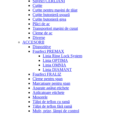
Suveici CERLIANI
Cuțite
Cuțite pentru mașini de tăiat
Cuțite butonieră ușoară
Cuțite butonieră grea
Plăci de ac
Transportori mașini de cusut
Cleme de ac
Diverse
ACCESORII
Dispozitive
Foarfeci PREMAX
Linia Ring Lock System
Linia OPTIMA
Linia OMNIA
Linia DIAMANT
Foarfeci FRALIZ
Cleme pentru șpan
Marcatoare pentru șpan
Aparate agățat etichete
Aplicatoare etichete
Mosorele
Tălpi de teflon cu ramă
Tălpi de teflon fără ramă
Mufe, prize, lămpi de control