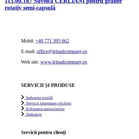
115.00.187 Suveică CERLIANI pentru graifer
rotativ semi-capsulă
Mobil:
+40 771 395 662
E-mail:
office@leinadcompany.ro
Web site:
www.leinadcompany.ro
SERVICII ȘI PRODUSE
Industria textilă
Servicii imprimare etichete
Echiparea magazinelor
Ambalaje
Servicii pentru clienți