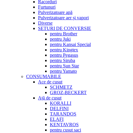
Racorduri
Furtunuri
Pulverizatoare apă
Pulverizatoare aer și vapori
Diverse
SETURI DE CONVERSIE
pentru Brother
pentru Juki
pentru Kansai Special
pentru Kingtex
pentru Pegasus
pentru Siruba
pentru Sun Star
pentru Yamato
CONSUMABILE
Ace de cusut
SCHMETZ
GROZ-BECKERT
Ață de cusut
KORALLI
DELFINI
TARANDOS
ELAFI
KENTAVROS
pentru cusut saci