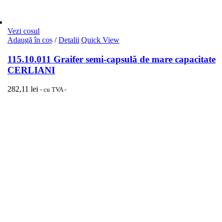
Vezi cosul
Adaugă în coș
/
Detalii
Quick View
115.10.011 Graifer semi-capsulă de mare capacitate
CERLIANI
282,11
lei
- cu TVA -