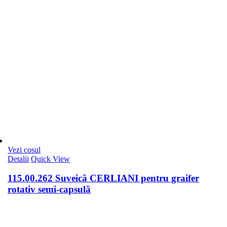
Vezi cosul
Detalii
Quick View
115.00.262 Suveică CERLIANI pentru graifer
rotativ semi-capsulă