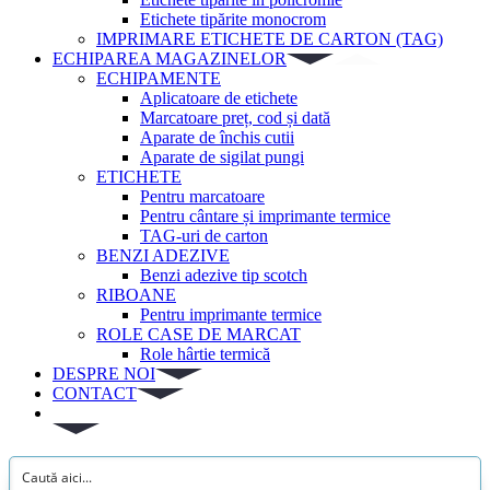
Etichete tipărite monocrom
IMPRIMARE ETICHETE DE CARTON (TAG)
ECHIPAREA MAGAZINELOR
ECHIPAMENTE
Aplicatoare de etichete
Marcatoare preț, cod și dată
Aparate de închis cutii
Aparate de sigilat pungi
ETICHETE
Pentru marcatoare
Pentru cântare și imprimante termice
TAG-uri de carton
BENZI ADEZIVE
Benzi adezive tip scotch
RIBOANE
Pentru imprimante termice
ROLE CASE DE MARCAT
Role hârtie termică
DESPRE NOI
CONTACT