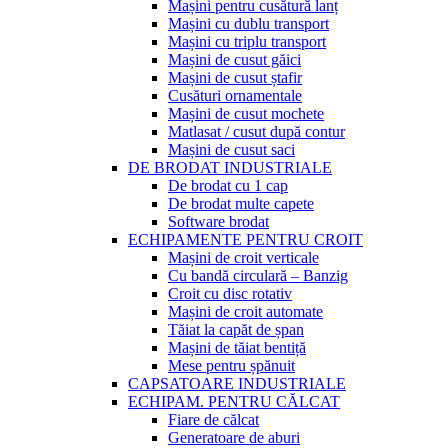
Mașini pentru cusătură lanț
Mașini cu dublu transport
Mașini cu triplu transport
Mașini de cusut găici
Mașini de cusut ștafir
Cusături ornamentale
Mașini de cusut mochete
Matlasat / cusut după contur
Mașini de cusut saci
DE BRODAT INDUSTRIALE
De brodat cu 1 cap
De brodat multe capete
Software brodat
ECHIPAMENTE PENTRU CROIT
Mașini de croit verticale
Cu bandă circulară – Banzig
Croit cu disc rotativ
Mașini de croit automate
Tăiat la capăt de șpan
Mașini de tăiat bentiță
Mese pentru șpănuit
CAPSATOARE INDUSTRIALE
ECHIPAM. PENTRU CĂLCAT
Fiare de călcat
Generatoare de aburi