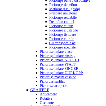
Piciorușe pentru dispozitive
Piciorușe de teflon
Matlasat și cu ghidaj
Presoare unilateral
Piciorușe reglabile
De teflon cu inel
Piciorușe cu tub
Piciorușe ajustabile
Piciorușe tivitoare
Piciorușe cu role
Cu transport la ac
Piciorușe speciale
Piciorușe liniare 2 ace
Piciorușe liniare zig-zag
Piciorușe liniare NECCHI
Piciorușe liniare PFAFF
Piciorușe liniare SINGER
Piciorușe liniare DURKOPP
Piciorușe mașini casnice
Piciorușe surfilat
Piciorușe acoperire
GRAIFERE
Apucătoare
Rotative
Oscilante