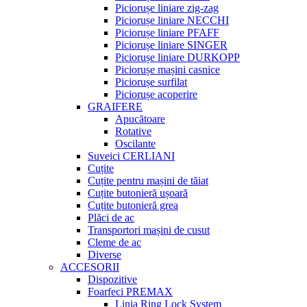
Piciorușe liniare zig-zag
Piciorușe liniare NECCHI
Piciorușe liniare PFAFF
Piciorușe liniare SINGER
Piciorușe liniare DURKOPP
Piciorușe mașini casnice
Piciorușe surfilat
Piciorușe acoperire
GRAIFERE
Apucătoare
Rotative
Oscilante
Suveici CERLIANI
Cuțite
Cuțite pentru mașini de tăiat
Cuțite butonieră ușoară
Cuțite butonieră grea
Plăci de ac
Transportori mașini de cusut
Cleme de ac
Diverse
ACCESORII
Dispozitive
Foarfeci PREMAX
Linia Ring Lock System