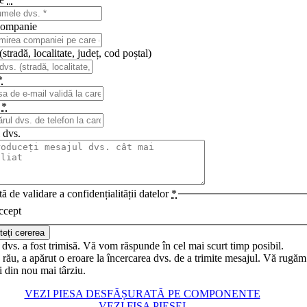
ompanie
stradă, localitate, județ, cod poștal)
*
n
*
 dvs.
ă de validare a confidențialității datelor
*
ccept
teți cererea
dvs. a fost trimisă. Vă vom răspunde în cel mai scurt timp posibil.
rău, a apărut o eroare la încercarea dvs. de a trimite mesajul. Vă rugăm
i din nou mai târziu.
VEZI PIESA DESFĂȘURATĂ PE COMPONENTE
VEZI FIȘA PIESEI