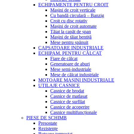
ECHIPAMENTE PENTRU CROIT
Mașini de croit verticale
Cu bandă circulară – Banzig
Croit cu disc rotativ
Mașini de croit automate
Tăiat la capăt de șpan
Mașini de tăiat bentiță
Mese pentru șpănuit
CAPSATOARE INDUSTRIALE
ECHIPAM. PENTRU CĂLCAT
Fiare de călcat
Generatoare de aburi
Mese semi-industriale
Mese de călcat industriale
MOTOARE MAȘINI INDUSTRIALE
UTILAJE CASNICE
Casnice de brodat
Casnice de matlasat
Casnice de surfilat
Casnice de acoperire
Casnice multifuncționale
PIESE DE SCHIMB
Presostate
Rezistențe
Butoane termostat