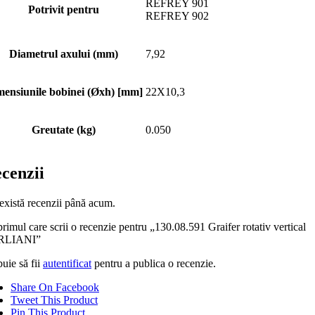
REFREY 901
Potrivit pentru
REFREY 902
Diametrul axului (mm)
7,92
ensiunile bobinei (Øxh) [mm]
22X10,3
Greutate (kg)
0.050
cenzii
există recenzii până acum.
primul care scrii o recenzie pentru „130.08.591 Graifer rotativ vertical
RLIANI”
uie să fii
autentificat
pentru a publica o recenzie.
Share On Facebook
Tweet This Product
Pin This Product