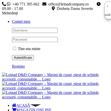
Skip
+40 771 395 662
office@leinadcompany.ro
to
09.00 - 17.00
Drobeta-Turnu Severin
content
Mehedinți
Caută
Caută
Contul meu
aici…
aici…
Tine-ma minte
Register
ACASĂ
MAGAZIN ONLINE