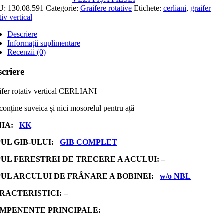
U:
130.08.591
Categorie:
Graifere rotative
Etichete:
cerliani
,
graifer
tiv vertical
Descriere
Informații suplimentare
Recenzii (0)
criere
ifer rotativ vertical CERLIANI
conține suveica și nici mosorelul pentru ață
NIA:
KK
PUL GIB-ULUI:
GIB COMPLET
PUL FERESTREI DE TRECERE A ACULUI: –
PUL ARCULUI DE FRÂNARE A BOBINEI:
w/o NBL
RACTERISTICI: –
MPENENTE PRINCIPALE: