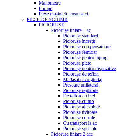
Manometre
Pompe
Piese mașini de cusut saci
PIESE DE SCHIMB
PICIORUȘE
Piciorușe liniare 1 ac
Piciorușe standard
Piciorușe încrețit
Piciorușe compensatoare
Piciorușe fermoar
Piciorușe pentru piping
Piciorușe plate
Piciorușe pentru dispozitive
Piciorușe de teflon
Matlasat și cu ghidaj
Presoare unilateral
Piciorușe reglabile
De teflon cu inel
Piciorușe cu tub
Piciorușe ajustabile
Piciorușe tivitoare
Piciorușe cu role
Cu transport la ac
Piciorușe speciale
Piciorușe liniare 2 ace