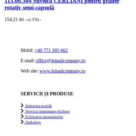
115.00.304 Suveică CERLIANI pentru graifer
rotativ semi-capsulă
154,21
lei
- cu TVA -
Mobil:
+40 771 395 662
E-mail:
office@leinadcompany.ro
Web site:
www.leinadcompany.ro
SERVICII ȘI PRODUSE
Industria textilă
Servicii imprimare etichete
Echiparea magazinelor
Ambalaje