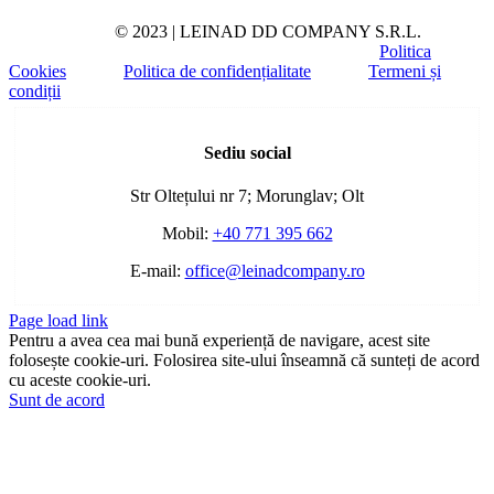
© 2023 | LEINAD DD COMPANY S.R.L.
Politica
Cookies
Politica de confidențialitate
Termeni și
condiții
Toggle
Sliding
Sediu social
Bar
Area
Str Oltețului nr 7; Morunglav; Olt
Mobil:
+40 771 395 662
E-mail:
office@leinadcompany.ro
Page load link
Pentru a avea cea mai bună experiență de navigare, acest site
folosește cookie-uri. Folosirea site-ului înseamnă că sunteți de acord
cu aceste cookie-uri.
Sunt de acord
Go
to
Top