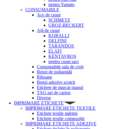
pentru Yamato
CONSUMABILE
Ace de cusut
SCHMETZ
GROZ-BECKERT
Ață de cusut
KORALLI
DELFINI
TARANDOS
ELAFI
KENTAVROS
pentru cusut saci
Consumabile sala de croit
Benzi de poliamidă
Riboane
Benzi adezive scotch
Etichete de marcat șpanul
TAG-uri de carton
Diverse
IMPRIMARE ETICHETE
IMPRIMARE ETICHETE TEXTILE
Etichete textile mărimi
Etichete textile compoziție
IMPRIMARE ETICHETE ADEZIVE
Etichete tipărite în policromie