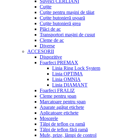
Suveici CERLIANI
Cuțite
Cuțite pentru mașini de tăiat
Cuțite butonieră ușoară
Cuțite butonieră grea
Plăci de ac
Transportori mașini de cusut
Cleme de ac
Diverse
ACCESORII
Dispozitive
Foarfeci PREMAX
Linia Ring Lock System
Linia OPTIMA
Linia OMNIA
Linia DIAMANT
Foarfeci FRALIZ
Cleme pentru șpan
Marcatoare pentru șpan
Aparate agățat etichete
Aplicatoare etichete
Mosorele
Tălpi de teflon cu ramă
Tălpi de teflon fără ramă
Mufe, prize, lămpi de control