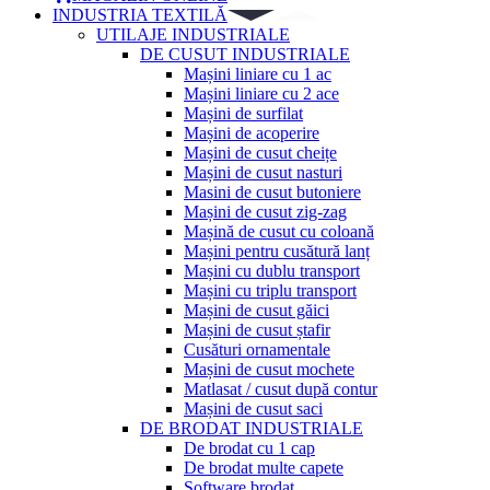
INDUSTRIA TEXTILĂ
UTILAJE INDUSTRIALE
DE CUSUT INDUSTRIALE
Mașini liniare cu 1 ac
Mașini liniare cu 2 ace
Mașini de surfilat
Mașini de acoperire
Mașini de cusut cheițe
Mașini de cusut nasturi
Masini de cusut butoniere
Mașini de cusut zig-zag
Mașină de cusut cu coloană
Mașini pentru cusătură lanț
Mașini cu dublu transport
Mașini cu triplu transport
Mașini de cusut găici
Mașini de cusut ștafir
Cusături ornamentale
Mașini de cusut mochete
Matlasat / cusut după contur
Mașini de cusut saci
DE BRODAT INDUSTRIALE
De brodat cu 1 cap
De brodat multe capete
Software brodat