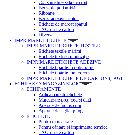
Consumabile sala de croit
Benzi de poliamidă
Riboane
Benzi adezive scotch
Etichete de marcat șpanul
TAG-uri de carton
Diverse
IMPRIMARE ETICHETE
IMPRIMARE ETICHETE TEXTILE
Etichete textile mărimi
Etichete textile compoziție
IMPRIMARE ETICHETE ADEZIVE
Etichete tipărite în policromie
Etichete tipărite monocrom
IMPRIMARE ETICHETE DE CARTON (TAG)
ECHIPAREA MAGAZINELOR
ECHIPAMENTE
Aplicatoare de etichete
Marcatoare preț, cod și dată
Aparate de închis cutii
Aparate de sigilat pungi
ETICHETE
Pentru marcatoare
Pentru cântare și imprimante termice
TAG-uri de carton