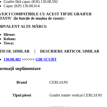
Graifer fără capac (KH) 130.08.592
Capac (KP) 130.08.014
VEICI COMPATIBILE CU ACEST TIP DE GRAIFER
ATIV (în funcție de mașina de cusut):–
HIVALENT ALTE MĂRCI:
Hirose:
Koban:
Towa:
TICOL SIMILAR | DESCRIERE ARTICOL SIMILAR
130.08.482
>>>>>>
GIB SCURT
formații suplimentare
Brand
CERLIANI
Tipul piesei
Graifer rotativ vertical CERLIANI