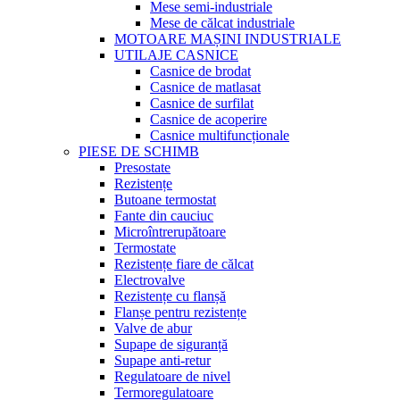
Mese semi-industriale
Mese de călcat industriale
MOTOARE MAȘINI INDUSTRIALE
UTILAJE CASNICE
Casnice de brodat
Casnice de matlasat
Casnice de surfilat
Casnice de acoperire
Casnice multifuncționale
PIESE DE SCHIMB
Presostate
Rezistențe
Butoane termostat
Fante din cauciuc
Microîntrerupătoare
Termostate
Rezistențe fiare de călcat
Electrovalve
Rezistențe cu flanșă
Flanșe pentru rezistențe
Valve de abur
Supape de siguranță
Supape anti-retur
Regulatoare de nivel
Termoregulatoare