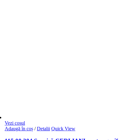
Vezi cosul
Adaugă în coș
/
Detalii
Quick View