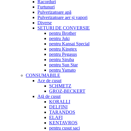
Racorduri
Furtunuri
Pulverizatoare apă
Pulverizatoare aer și vapori
Diverse
SETURI DE CONVERSIE
pentru Brother
pentru Juki
pentru Kansai Special
pentru Kingtex
pentru Pegasus
pentru Siruba
pentru Sun Star
pentru Yamato
CONSUMABILE
Ace de cusut
SCHMETZ
GROZ-BECKERT
Ață de cusut
KORALLI
DELFINI
TARANDOS
ELAFI
KENTAVROS
pentru cusut saci