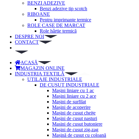
BENZI ADEZIVE
Benzi adezive tip scotch
RIBOANE
Pentru imprimante termice
ROLE CASE DE MARCAT
Role hârtie termică
DESPRE NOI
CONTACT
ACASĂ
MAGAZIN ONLINE
INDUSTRIA TEXTILĂ
UTILAJE INDUSTRIALE
DE CUSUT INDUSTRIALE
Mașini liniare cu 1 ac
Mașini liniare cu 2 ace
Mașini de surfilat
Mașini de acoperire
Mașini de cusut cheițe
Mașini de cusut nasturi
Masini de cusut butoniere
Mașini de cusut zig-zag
Mașină de cusut cu coloană