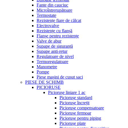
Fante din cauciuc
Microîntrerupătoare
Termostate
Rezistențe fiare de călcat
Electrovalve
Rezistențe cu flanșă
Flanșe pentru rezistențe
Valve de abur
Supape de siguranță
Supape anti-retur
Regulatoare de nivel
Termoregulatoare
Manometre
Pompe
Piese mașini de cusut saci
PIESE DE SCHIMB
PICIORUȘE
Piciorușe liniare 1 ac
Piciorușe standard
Piciorușe încrețit
Piciorușe compensatoare
Piciorușe fermoar
Piciorușe pentru piping
Piciorușe plate