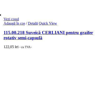
Vezi cosul
Adaugă în coș
/
Detalii
Quick View
115.00.218 Suveică CERLIANI pentru graifer
rotativ semi-capsulă
122,05
lei
- cu TVA -