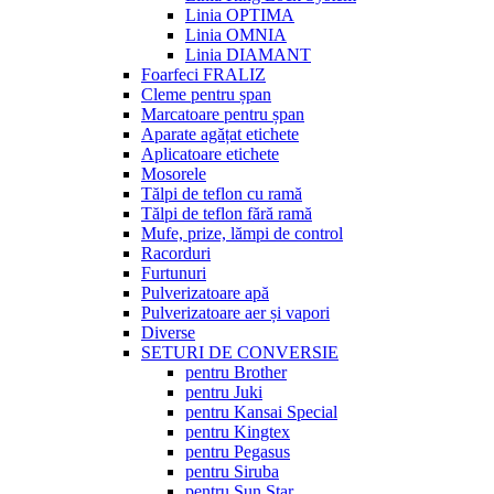
Linia OPTIMA
Linia OMNIA
Linia DIAMANT
Foarfeci FRALIZ
Cleme pentru șpan
Marcatoare pentru șpan
Aparate agățat etichete
Aplicatoare etichete
Mosorele
Tălpi de teflon cu ramă
Tălpi de teflon fără ramă
Mufe, prize, lămpi de control
Racorduri
Furtunuri
Pulverizatoare apă
Pulverizatoare aer și vapori
Diverse
SETURI DE CONVERSIE
pentru Brother
pentru Juki
pentru Kansai Special
pentru Kingtex
pentru Pegasus
pentru Siruba
pentru Sun Star