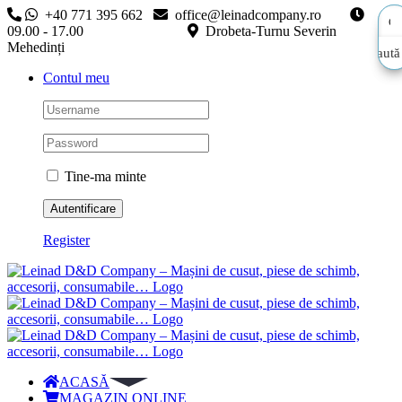
Skip
+40 771 395 662
office@leinadcompany.ro
to
09.00 - 17.00
Drobeta-Turnu Severin
content
Mehedinți
Caută
Caută
Contul meu
aici…
aici…
Tine-ma minte
Register
ACASĂ
MAGAZIN ONLINE