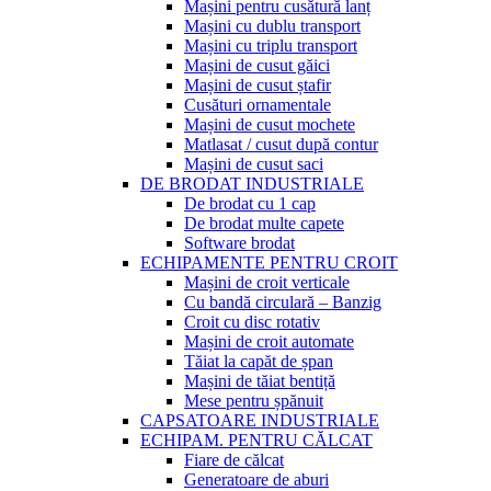
Mașini pentru cusătură lanț
Mașini cu dublu transport
Mașini cu triplu transport
Mașini de cusut găici
Mașini de cusut ștafir
Cusături ornamentale
Mașini de cusut mochete
Matlasat / cusut după contur
Mașini de cusut saci
DE BRODAT INDUSTRIALE
De brodat cu 1 cap
De brodat multe capete
Software brodat
ECHIPAMENTE PENTRU CROIT
Mașini de croit verticale
Cu bandă circulară – Banzig
Croit cu disc rotativ
Mașini de croit automate
Tăiat la capăt de șpan
Mașini de tăiat bentiță
Mese pentru șpănuit
CAPSATOARE INDUSTRIALE
ECHIPAM. PENTRU CĂLCAT
Fiare de călcat
Generatoare de aburi