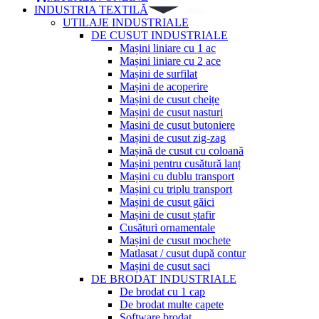
INDUSTRIA TEXTILĂ
UTILAJE INDUSTRIALE
DE CUSUT INDUSTRIALE
Mașini liniare cu 1 ac
Mașini liniare cu 2 ace
Mașini de surfilat
Mașini de acoperire
Mașini de cusut cheițe
Mașini de cusut nasturi
Masini de cusut butoniere
Mașini de cusut zig-zag
Mașină de cusut cu coloană
Mașini pentru cusătură lanț
Mașini cu dublu transport
Mașini cu triplu transport
Mașini de cusut găici
Mașini de cusut ștafir
Cusături ornamentale
Mașini de cusut mochete
Matlasat / cusut după contur
Mașini de cusut saci
DE BRODAT INDUSTRIALE
De brodat cu 1 cap
De brodat multe capete
Software brodat