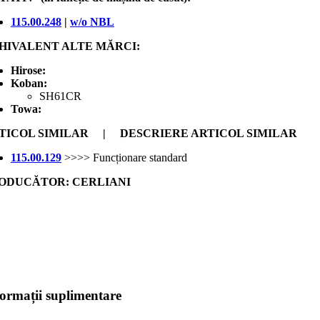
115.00.248
|
w/o NBL
HIVALENT ALTE MĂRCI:
Hirose:
Koban:
SH61CR
Towa:
TICOL SIMILAR | DESCRIERE ARTICOL SIMILAR
115.00.129
>>>> Funcționare standard
ODUCĂTOR: CERLIANI
formații suplimentare