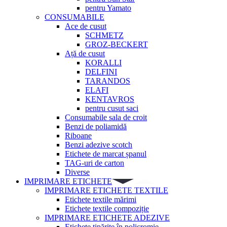
pentru Yamato
CONSUMABILE
Ace de cusut
SCHMETZ
GROZ-BECKERT
Ață de cusut
KORALLI
DELFINI
TARANDOS
ELAFI
KENTAVROS
pentru cusut saci
Consumabile sala de croit
Benzi de poliamidă
Riboane
Benzi adezive scotch
Etichete de marcat șpanul
TAG-uri de carton
Diverse
IMPRIMARE ETICHETE
IMPRIMARE ETICHETE TEXTILE
Etichete textile mărimi
Etichete textile compoziție
IMPRIMARE ETICHETE ADEZIVE
Etichete tipărite în policromie