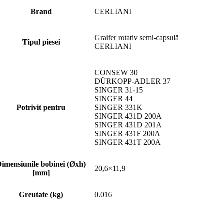
Brand
CERLIANI
Graifer rotativ semi-capsulă
Tipul piesei
CERLIANI
CONSEW 30
DÜRKOPP-ADLER 37
SINGER 31-15
SINGER 44
Potrivit pentru
SINGER 331K
SINGER 431D 200A
SINGER 431D 201A
SINGER 431F 200A
SINGER 431T 200A
imensiunile bobinei (Øxh)
20,6×11,9
[mm]
Greutate (kg)
0.016