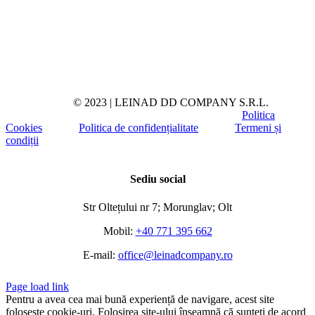
© 2023 | LEINAD DD COMPANY S.R.L.
Politica
Cookies
Politica de confidențialitate
Termeni și
condiții
Toggle
Sliding
Sediu social
Bar
Area
Str Oltețului nr 7; Morunglav; Olt
Mobil:
+40 771 395 662
E-mail:
office@leinadcompany.ro
Page load link
Pentru a avea cea mai bună experiență de navigare, acest site
folosește cookie-uri. Folosirea site-ului înseamnă că sunteți de acord