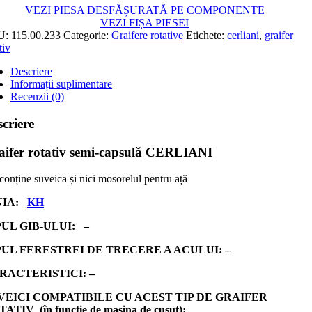
VEZI PIESA DESFĂȘURATĂ PE COMPONENTE
VEZI FIȘA PIESEI
U:
115.00.233
Categorie:
Graifere rotative
Etichete:
cerliani
,
graifer
tiv
Descriere
Informații suplimentare
Recenzii (0)
criere
aifer rotativ semi-capsulă CERLIANI
conține suveica și nici mosorelul pentru ață
NIA:
KH
PUL GIB-ULUI: –
PUL FERESTREI DE TRECERE A ACULUI: –
RACTERISTICI: –
VEICI COMPATIBILE CU ACEST TIP DE GRAIFER
ATIV (în funcție de mașina de cusut):