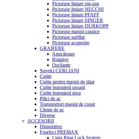
Piciorușe liniare zig-zag
Piciorușe liniare NECCHI
Piciorușe liniare PFAFF
Piciorușe liniare SINGER
Piciorușe liniare DURKOPP
Piciorușe mașini casnice
Piciorușe surfilat
Piciorușe acoperire
GRAIFERE
Apucătoare
Rotative
Oscilante
Suveici CERLIANI
Cuțite
Cuțite pentru mașini de tăiat
Cuțite butonieră ușoară
Cuțite butonieră grea
Plăci de ac
Transportori mașini de cusut
Cleme de ac
Diverse
ACCESORII
Dispozitive
Foarfeci PREMAX
Linia Ring Lock System