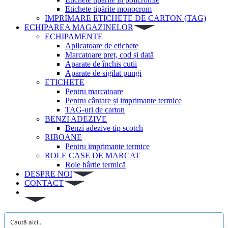
Etichete tipărite monocrom
IMPRIMARE ETICHETE DE CARTON (TAG)
ECHIPAREA MAGAZINELOR
ECHIPAMENTE
Aplicatoare de etichete
Marcatoare preț, cod și dată
Aparate de închis cutii
Aparate de sigilat pungi
ETICHETE
Pentru marcatoare
Pentru cântare și imprimante termice
TAG-uri de carton
BENZI ADEZIVE
Benzi adezive tip scotch
RIBOANE
Pentru imprimante termice
ROLE CASE DE MARCAT
Role hârtie termică
DESPRE NOI
CONTACT