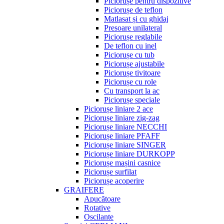
Piciorușe pentru dispozitive
Piciorușe de teflon
Matlasat și cu ghidaj
Presoare unilateral
Piciorușe reglabile
De teflon cu inel
Piciorușe cu tub
Piciorușe ajustabile
Piciorușe tivitoare
Piciorușe cu role
Cu transport la ac
Piciorușe speciale
Piciorușe liniare 2 ace
Piciorușe liniare zig-zag
Piciorușe liniare NECCHI
Piciorușe liniare PFAFF
Piciorușe liniare SINGER
Piciorușe liniare DURKOPP
Piciorușe mașini casnice
Piciorușe surfilat
Piciorușe acoperire
GRAIFERE
Apucătoare
Rotative
Oscilante