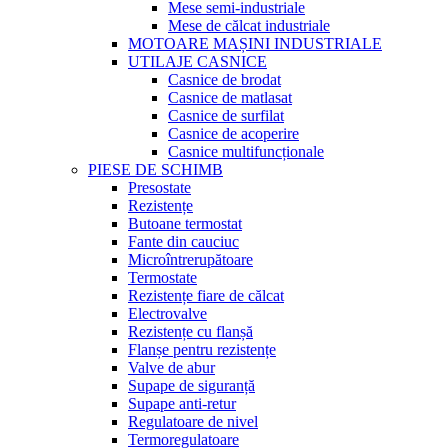
Mese semi-industriale
Mese de călcat industriale
MOTOARE MAȘINI INDUSTRIALE
UTILAJE CASNICE
Casnice de brodat
Casnice de matlasat
Casnice de surfilat
Casnice de acoperire
Casnice multifuncționale
PIESE DE SCHIMB
Presostate
Rezistențe
Butoane termostat
Fante din cauciuc
Microîntrerupătoare
Termostate
Rezistențe fiare de călcat
Electrovalve
Rezistențe cu flanșă
Flanșe pentru rezistențe
Valve de abur
Supape de siguranță
Supape anti-retur
Regulatoare de nivel
Termoregulatoare