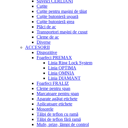
Suveici CERLIANI
Cuțite
Cuțite pentru mașini de tăiat
Cuțite butonieră ușoară
Cuțite butonieră grea
Plăci de ac
Transportori mașini de cusut
Cleme de ac
Diverse
ACCESORII
Dispozitive
Foarfeci PREMAX
Linia Ring Lock System
Linia OPTIMA
Linia OMNIA
Linia DIAMANT
Foarfeci FRALIZ
Cleme pentru șpan
Marcatoare pentru șpan
Aparate agățat etichete
Aplicatoare etichete
Mosorele
Tălpi de teflon cu ramă
Tălpi de teflon fără ramă
Mufe, prize, lămpi de control