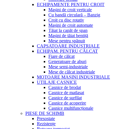
ECHIPAMENTE PENTRU CROIT
Mașini de croit verticale
Cu bandă circulară – Banzig
Croit cu disc rotativ
Mașini de croit automate
Tăiat la capăt de șpan
Mașini de tăiat bentiță
Mese pentru șpănuit
CAPSATOARE INDUSTRIALE
ECHIPAM. PENTRU CĂLCAT
Fiare de călcat
Generatoare de aburi
Mese semi-industriale
Mese de călcat industriale
MOTOARE MAȘINI INDUSTRIALE
UTILAJE CASNICE
Casnice de brodat
Casnice de matlasat
Casnice de surfilat
Casnice de acoperire
Casnice multifuncționale
PIESE DE SCHIMB
Presostate
Rezistențe
Butoane termostat