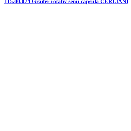
115.00.074 Graifer rotativ semi-capsulă CERLIANI