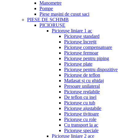
Manometre
Pompe
Piese mașini de cusut saci
PIESE DE SCHIMB
PICIORUȘE
Piciorușe liniare 1 ac
Piciorușe standard
Piciorușe încrețit
Piciorușe compensatoare
Piciorușe fermoar
Piciorușe pentru piping
Piciorușe plate
Piciorușe pentru dispozitive
Piciorușe de teflon
Matlasat și cu ghidaj
Presoare unilateral
Piciorușe reglabile
De teflon cu inel
Piciorușe cu tub
Piciorușe ajustabile
Piciorușe tivitoare
Piciorușe cu role
Cu transport la ac
Piciorușe speciale
Piciorușe liniare 2 ace