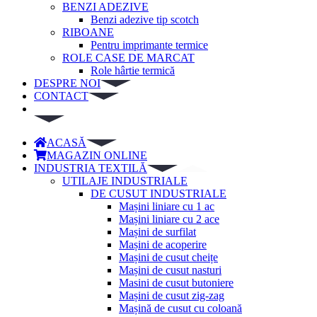
BENZI ADEZIVE
Benzi adezive tip scotch
RIBOANE
Pentru imprimante termice
ROLE CASE DE MARCAT
Role hârtie termică
DESPRE NOI
CONTACT
ACASĂ
MAGAZIN ONLINE
INDUSTRIA TEXTILĂ
UTILAJE INDUSTRIALE
DE CUSUT INDUSTRIALE
Mașini liniare cu 1 ac
Mașini liniare cu 2 ace
Mașini de surfilat
Mașini de acoperire
Mașini de cusut cheițe
Mașini de cusut nasturi
Masini de cusut butoniere
Mașini de cusut zig-zag
Mașină de cusut cu coloană