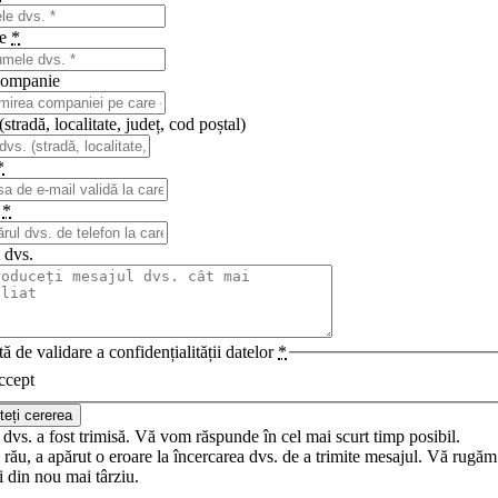
me
*
ompanie
stradă, localitate, județ, cod poștal)
*
n
*
 dvs.
ă de validare a confidențialității datelor
*
ccept
teți cererea
dvs. a fost trimisă. Vă vom răspunde în cel mai scurt timp posibil.
rău, a apărut o eroare la încercarea dvs. de a trimite mesajul. Vă rugăm
i din nou mai târziu.