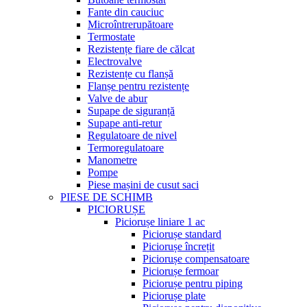
Fante din cauciuc
Microîntrerupătoare
Termostate
Rezistențe fiare de călcat
Electrovalve
Rezistențe cu flanșă
Flanșe pentru rezistențe
Valve de abur
Supape de siguranță
Supape anti-retur
Regulatoare de nivel
Termoregulatoare
Manometre
Pompe
Piese mașini de cusut saci
PIESE DE SCHIMB
PICIORUȘE
Piciorușe liniare 1 ac
Piciorușe standard
Piciorușe încrețit
Piciorușe compensatoare
Piciorușe fermoar
Piciorușe pentru piping
Piciorușe plate