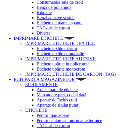
Consumabile sala de croit
Benzi de poliamidă
Riboane
Benzi adezive scotch
Etichete de marcat șpanul
TAG-uri de carton
Diverse
IMPRIMARE ETICHETE
IMPRIMARE ETICHETE TEXTILE
Etichete textile mărimi
Etichete textile compoziție
IMPRIMARE ETICHETE ADEZIVE
Etichete tipărite în policromie
Etichete tipărite monocrom
IMPRIMARE ETICHETE DE CARTON (TAG)
ECHIPAREA MAGAZINELOR
ECHIPAMENTE
Aplicatoare de etichete
Marcatoare preț, cod și dată
Aparate de închis cutii
Aparate de sigilat pungi
ETICHETE
Pentru marcatoare
Pentru cântare și imprimante termice
TAG-uri de carton