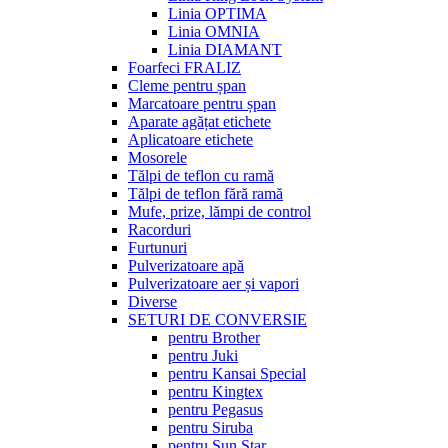
Linia OPTIMA
Linia OMNIA
Linia DIAMANT
Foarfeci FRALIZ
Cleme pentru șpan
Marcatoare pentru șpan
Aparate agățat etichete
Aplicatoare etichete
Mosorele
Tălpi de teflon cu ramă
Tălpi de teflon fără ramă
Mufe, prize, lămpi de control
Racorduri
Furtunuri
Pulverizatoare apă
Pulverizatoare aer și vapori
Diverse
SETURI DE CONVERSIE
pentru Brother
pentru Juki
pentru Kansai Special
pentru Kingtex
pentru Pegasus
pentru Siruba
pentru Sun Star