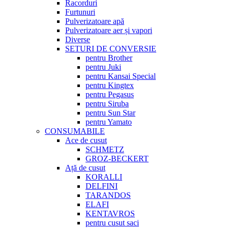
Racorduri
Furtunuri
Pulverizatoare apă
Pulverizatoare aer și vapori
Diverse
SETURI DE CONVERSIE
pentru Brother
pentru Juki
pentru Kansai Special
pentru Kingtex
pentru Pegasus
pentru Siruba
pentru Sun Star
pentru Yamato
CONSUMABILE
Ace de cusut
SCHMETZ
GROZ-BECKERT
Ață de cusut
KORALLI
DELFINI
TARANDOS
ELAFI
KENTAVROS
pentru cusut saci