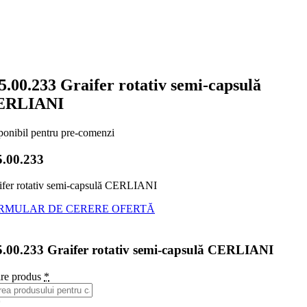
5.00.233 Graifer rotativ semi-capsulă
ERLIANI
ponibil pentru pre-comenzi
5.00.233
ifer rotativ semi-capsulă CERLIANI
RMULAR DE CERERE OFERTĂ
5.00.233 Graifer rotativ semi-capsulă CERLIANI
re produs
*
*