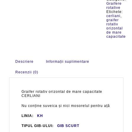
Graifere
rotative
Etichete:
cerliani
,
graifer
rotativ
orizontal
de mare
capacitate
Descriere
Informații suplimentare
Recenzii (0)
Graifer rotativ orizontal de mare capacitate
CERLIANI
Nu conține suveica și nici mosorelul pentru ață
LINIA:
KH
TIPUL GIB-ULUI:
GIB SCURT