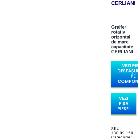
CERLIANI
Graifer
rotativ
orizontal
de mare
capacitate
CERLIANI
VEZI PI
DESFĂȘU
PE
COMPON
VEZI
FIȘA
PIESEI
SKU:
130.09.150
Categorie: