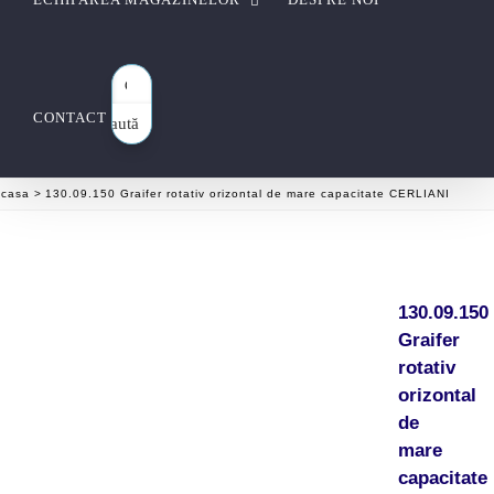
CONTACT
Caută
aici…
casa
130.09.150 Graifer rotativ orizontal de mare capacitate CERLIANI
130.09.150
Graifer
rotativ
orizontal
de
mare
capacitate