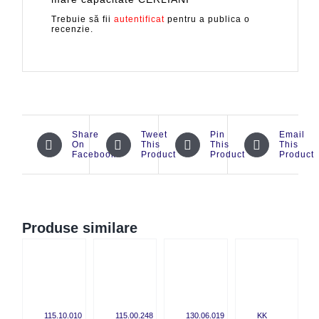
Trebuie să fii
autentificat
pentru a publica o
recenzie.
Share
Tweet
Pin
Email
On
This
This
This
Facebook
Product
Product
Product
Produse similare
CK
QUICK
QUICK
QUICK
W
VIEW
VIEW
VIEW
115.10.010
115.00.248
130.06.019
KK