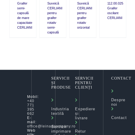
Graifer
Suveică
Suveică
112.00.025
semi-
CERLIANI
CERLIANI
Graifer
capsulă
pentru
pentru
oscilant
de mare
graifer
graifer
CERLIANI
capacitate
rotativ
rotativ
CERLIANI
semi-
orizontal
capsulă
SERVICII
SERVICII
CONTACT
ȘI
PENTRU
PRODUSE
CLIENȚI
Mobil:
Despre
+40
noi
771
Industria
Expediere
395
textilă
și
662
Contact
livrare
E-
mail:
office@leinadcompany.ro
Servicii
Web
imprimare
Retur
site: