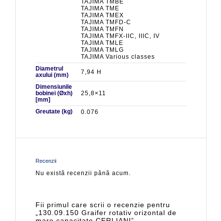
TAJIMA TMBE
TAJIMA TME
TAJIMA TMEX
TAJIMA TMFD-C
TAJIMA TMFN
TAJIMA TMFX-IIC, IIIC, IV
TAJIMA TMLE
TAJIMA TMLG
TAJIMA Various classes
Diametrul
7,94 H
axului (mm)
Dimensiunile
bobinei (Øxh)
25,8×11
[mm]
Greutate (kg)
0.076
Recenzii
Nu există recenzii până acum.
Fii primul care scrii o recenzie pentru
„130.09.150 Graifer rotativ orizontal de
mare capacitate CERLIANI”