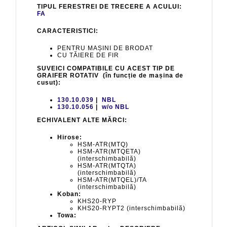
TIPUL FERESTREI DE TRECERE A ACULUI:
FA
CARACTERISTICI:
PENTRU MAȘINI DE BRODAT
CU TĂIERE DE FIR
SUVEICI COMPATIBILE CU ACEST TIP DE
GRAIFER ROTATIV (în funcție de mașina de
cusut):
130.10.039
|
NBL
130.10.056
|
w/o NBL
ECHIVALENT ALTE MĂRCI:
Hirose:
HSM-ATR(MTQ)
HSM-ATR(MTQETA)
(interschimbabilă)
HSM-ATR(MTQTA)
(interschimbabilă)
HSM-ATR(MTQEL)/TA
(interschimbabilă)
Koban:
KHS20-RYP
KHS20-RYPT2 (interschimbabilă)
Towa: