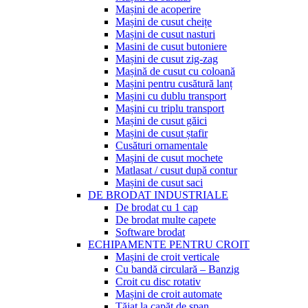
Mașini de acoperire
Mașini de cusut cheițe
Mașini de cusut nasturi
Masini de cusut butoniere
Mașini de cusut zig-zag
Mașină de cusut cu coloană
Mașini pentru cusătură lanț
Mașini cu dublu transport
Mașini cu triplu transport
Mașini de cusut găici
Mașini de cusut ștafir
Cusături ornamentale
Mașini de cusut mochete
Matlasat / cusut după contur
Mașini de cusut saci
DE BRODAT INDUSTRIALE
De brodat cu 1 cap
De brodat multe capete
Software brodat
ECHIPAMENTE PENTRU CROIT
Mașini de croit verticale
Cu bandă circulară – Banzig
Croit cu disc rotativ
Mașini de croit automate
Tăiat la capăt de șpan