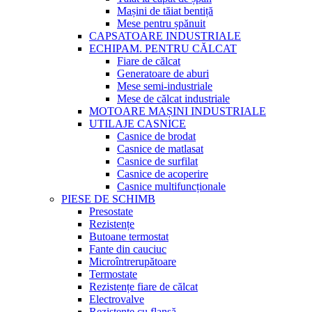
Mașini de tăiat bentiță
Mese pentru șpănuit
CAPSATOARE INDUSTRIALE
ECHIPAM. PENTRU CĂLCAT
Fiare de călcat
Generatoare de aburi
Mese semi-industriale
Mese de călcat industriale
MOTOARE MAȘINI INDUSTRIALE
UTILAJE CASNICE
Casnice de brodat
Casnice de matlasat
Casnice de surfilat
Casnice de acoperire
Casnice multifuncționale
PIESE DE SCHIMB
Presostate
Rezistențe
Butoane termostat
Fante din cauciuc
Microîntrerupătoare
Termostate
Rezistențe fiare de călcat
Electrovalve
Rezistențe cu flanșă