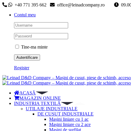
Skip
+40 771 395 662
office@leinadcompany.ro
09
to
Contul meu
content
Tine-ma minte
Register
ACASĂ
MAGAZIN ONLINE
INDUSTRIA TEXTILĂ
UTILAJE INDUSTRIALE
DE CUSUT INDUSTRIALE
Mașini liniare cu 1 ac
Mașini liniare cu 2 ace
Mașini de surfilat