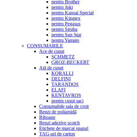
pentru Brother
pentru Juki
pentru Kansai Special
pentru Kingtex
pentru Pegasus
pentru Siruba
pentru Sun Star
pentru Yamato
CONSUMABILE
Ace de cusut
SCHMETZ
GROZ-BECKERT
Ață de cusut
KORALLI
DELFINI
TARANDOS
ELAFI
KENTAVROS
pentru cusut saci
Consumabile sala de croit
Benzi de poliamidă
Riboane
Benzi adezive scotch
Etichete de marcat șpanul
TAG-uri de carton