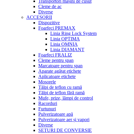
Transportori mașini de cusut
Cleme de ac
Diverse
ACCESORII
Dispozitive
Foarfeci PREMAX
Linia Ring Lock System
Linia OPTIMA
Linia OMNIA
Linia DIAMANT
Foarfeci FRALIZ
Cleme pentru șpan
Marcatoare pentru șpan
Aparate agățat etichete
Aplicatoare etichete
Mosorele
Tălpi de teflon cu ramă
Tălpi de teflon fără ramă
Mufe, prize, lămpi de control
Racorduri
Furtunuri
Pulverizatoare apă
Pulverizatoare aer și vapori
Diverse
SETURI DE CONVERSIE