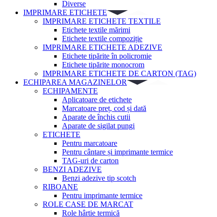
Diverse
IMPRIMARE ETICHETE
IMPRIMARE ETICHETE TEXTILE
Etichete textile mărimi
Etichete textile compoziție
IMPRIMARE ETICHETE ADEZIVE
Etichete tipărite în policromie
Etichete tipărite monocrom
IMPRIMARE ETICHETE DE CARTON (TAG)
ECHIPAREA MAGAZINELOR
ECHIPAMENTE
Aplicatoare de etichete
Marcatoare preț, cod și dată
Aparate de închis cutii
Aparate de sigilat pungi
ETICHETE
Pentru marcatoare
Pentru cântare și imprimante termice
TAG-uri de carton
BENZI ADEZIVE
Benzi adezive tip scotch
RIBOANE
Pentru imprimante termice
ROLE CASE DE MARCAT
Role hârtie termică