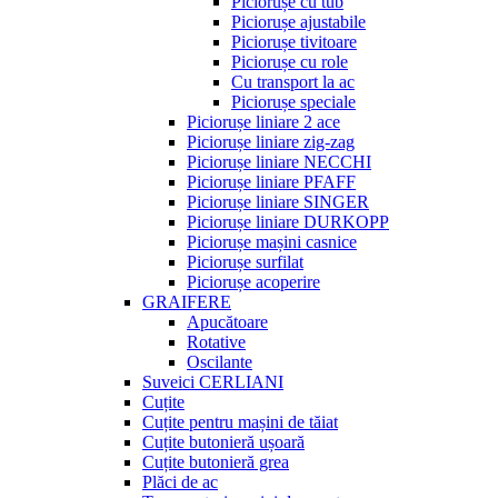
Piciorușe cu tub
Piciorușe ajustabile
Piciorușe tivitoare
Piciorușe cu role
Cu transport la ac
Piciorușe speciale
Piciorușe liniare 2 ace
Piciorușe liniare zig-zag
Piciorușe liniare NECCHI
Piciorușe liniare PFAFF
Piciorușe liniare SINGER
Piciorușe liniare DURKOPP
Piciorușe mașini casnice
Piciorușe surfilat
Piciorușe acoperire
GRAIFERE
Apucătoare
Rotative
Oscilante
Suveici CERLIANI
Cuțite
Cuțite pentru mașini de tăiat
Cuțite butonieră ușoară
Cuțite butonieră grea
Plăci de ac