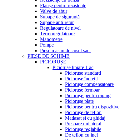
Flanșe pentru rezistențe
Valve de abur
Supape de siguranță
Supape anti-retur
Regulatoare de nivel
Termoregulatoare
Manometre
Pompe
Piese mașini de cusut saci
PIESE DE SCHIMB
PICIORUȘE
Piciorușe liniare 1 ac
Piciorușe standard
Piciorușe încrețit
Piciorușe compensatoare
Piciorușe fermoar
Piciorușe pentru piping
Piciorușe plate
Piciorușe pentru dispozitive
Piciorușe de teflon
Matlasat și cu ghidaj
Presoare unilateral
Piciorușe reglabile
De teflon cu inel