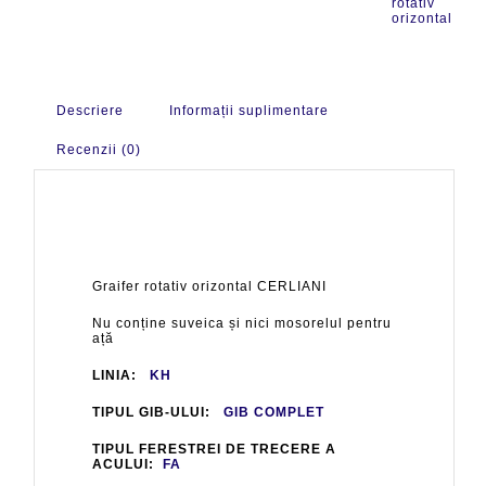
rotativ
orizontal
Descriere
Informații suplimentare
Recenzii (0)
Graifer rotativ orizontal CERLIANI
Nu conține suveica și nici mosorelul pentru
ață
LINIA:
KH
TIPUL GIB-ULUI:
GIB COMPLET
TIPUL FERESTREI DE TRECERE A
ACULUI:
FA