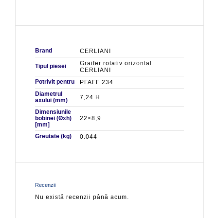
Brand
CERLIANI
Graifer rotativ orizontal
Tipul piesei
CERLIANI
Potrivit pentru
PFAFF 234
Diametrul
7,24 H
axului (mm)
Dimensiunile
bobinei (Øxh)
22×8,9
[mm]
Greutate (kg)
0.044
Recenzii
Nu există recenzii până acum.