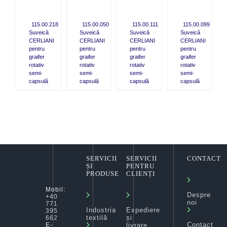
115.00.218
115.00.050
115.00.111
115.00.099
Suveică
Suveică
Suveică
Suveică
CERLIANI
CERLIANI
CERLIANI
CERLIANI
pentru
pentru
pentru
pentru
graifer
graifer
graifer
graifer
rotativ
rotativ
rotativ
rotativ
semi-
semi-
semi-
semi-
capsulă
capsulă
capsulă
capsulă
SERVICII
SERVICII
CONTACT
ȘI
PENTRU
PRODUSE
CLIENȚI
Mobil:
Despre
+40
noi
771
Industria
Expediere
395
textilă
și
662
Contact
livrare
E-