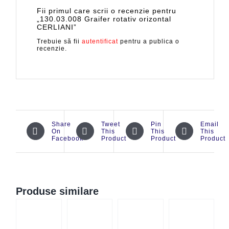
Fii primul care scrii o recenzie pentru
„130.03.008 Graifer rotativ orizontal
CERLIANI”
Trebuie să fii
autentificat
pentru a publica o
recenzie.
Share
Tweet
Pin
Email
On
This
This
This
Facebook
Product
Product
Product
Produse similare
CK
QUICK
QUICK
QUICK
W
VIEW
VIEW
VIEW