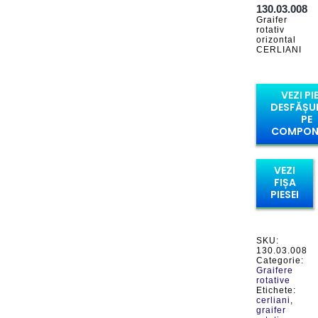
130.03.008
Graifer
rotativ
orizontal
CERLIANI
VEZI PI
DESFĂȘU
PE
COMPON
VEZI
FIȘA
PIESEI
SKU:
130.03.008
Categorie:
Graifere
rotative
Etichete:
cerliani
,
graifer