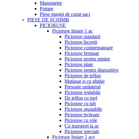
Manometre
Pompe
Piese mașini de cusut saci
PIESE DE SCHIMB
PICIORUȘE
Piciorușe liniare 1 ac
Piciorușe standard
Piciorușe încrețit
Piciorușe compensatoare
Piciorușe fermoar
Piciorușe pentru piping
Piciorușe plate
Piciorușe pentru dispozitive
Piciorușe de teflon
Matlasat și cu ghidaj
Presoare unilateral
Piciorușe reglabile
De teflon cu inel
Piciorușe cu tub
Piciorușe ajustabile
Piciorușe tivitoare
Piciorușe cu role
Cu transport la ac
Piciorușe speciale
Piciorușe liniare 2 ace