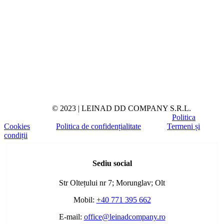
© 2023 | LEINAD DD COMPANY S.R.L.
Politica
Cookies
Politica de confidențialitate
Termeni și
condiții
Toggle
Sliding
Sediu social
Bar
Area
Str Oltețului nr 7; Morunglav; Olt
Mobil:
+40 771 395 662
E-mail:
office@leinadcompany.ro