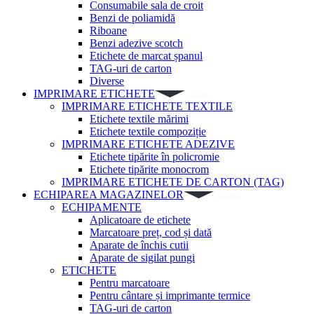
Consumabile sala de croit
Benzi de poliamidă
Riboane
Benzi adezive scotch
Etichete de marcat șpanul
TAG-uri de carton
Diverse
IMPRIMARE ETICHETE
IMPRIMARE ETICHETE TEXTILE
Etichete textile mărimi
Etichete textile compoziție
IMPRIMARE ETICHETE ADEZIVE
Etichete tipărite în policromie
Etichete tipărite monocrom
IMPRIMARE ETICHETE DE CARTON (TAG)
ECHIPAREA MAGAZINELOR
ECHIPAMENTE
Aplicatoare de etichete
Marcatoare preț, cod și dată
Aparate de închis cutii
Aparate de sigilat pungi
ETICHETE
Pentru marcatoare
Pentru cântare și imprimante termice
TAG-uri de carton