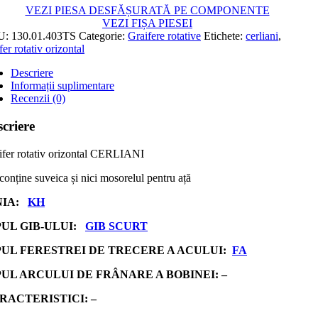
VEZI PIESA DESFĂȘURATĂ PE COMPONENTE
VEZI FIȘA PIESEI
U:
130.01.403TS
Categorie:
Graifere rotative
Etichete:
cerliani
,
fer rotativ orizontal
Descriere
Informații suplimentare
Recenzii (0)
criere
ifer rotativ orizontal CERLIANI
conține suveica și nici mosorelul pentru ață
NIA:
KH
PUL GIB-ULUI:
GIB SCURT
PUL FERESTREI DE TRECERE A ACULUI:
FA
PUL ARCULUI DE FRÂNARE A BOBINEI: –
RACTERISTICI: –