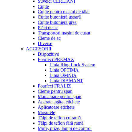
Suveici CERLIANI
Cuțite
Cuțite pentru mașini de tăiat
Cuțite butonieră ușoară
Cuțite butonieră grea
Plăci de ac
Transportori mașini de cusut
Cleme de ac
Diverse
ACCESORII
Dispozitive
Foarfeci PREMAX
Linia Ring Lock System
Linia OPTIMA
Linia OMNIA
Linia DIAMANT
Foarfeci FRALIZ
Cleme pentru șpan
Marcatoare pentru șpan
Aparate agățat etichete
Aplicatoare etichete
Mosorele
Tălpi de teflon cu ramă
Tălpi de teflon fără ramă
Mufe, prize, lămpi de control