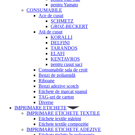
pentru Yamato
CONSUMABILE
Ace de cusut
SCHMETZ
GROZ-BECKERT
Ață de cusut
KORALLI
DELFINI
TARANDOS
ELAFI
KENTAVROS
pentru cusut saci
Consumabile sala de croit
Benzi de poliamidă
Riboane
Benzi adezive scotch
Etichete de marcat șpanul
TAG-uri de carton
Diverse
IMPRIMARE ETICHETE
IMPRIMARE ETICHETE TEXTILE
Etichete textile mărimi
Etichete textile compoziție
IMPRIMARE ETICHETE ADEZIVE
Etichete tipărite în policromie