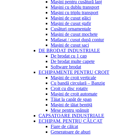
Mașini pentru cusătură lanț
Mașini cu dublu transport
Mașini cu triplu transport
Mașini de cusut găici
Mașini de cusut ștafir
Cusături ornamentale
Mașini de cusut mochete
Matlasat / cusut după contur
Mașini de cusut saci
DE BRODAT INDUSTRIALE
De brodat cu 1 cap
De brodat multe capete
Software brodat
ECHIPAMENTE PENTRU CROIT
Mașini de croit verticale
Cu bandă circulară – Banzig
Croit cu disc rotativ
Mașini de croit automate
Tăiat la capăt de șpan
Mașini de tăiat bentiță
Mese pentru șpănuit
CAPSATOARE INDUSTRIALE
ECHIPAM. PENTRU CĂLCAT
Fiare de călcat
Generatoare de aburi