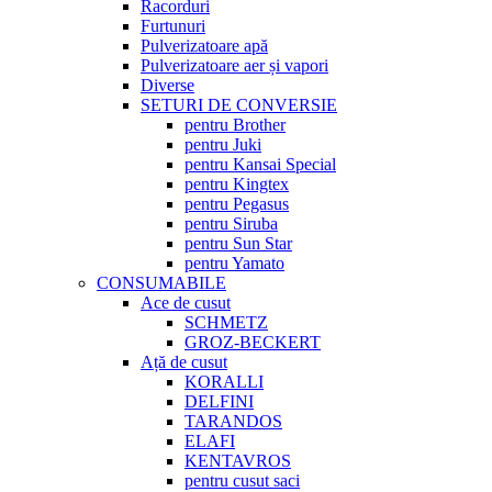
Racorduri
Furtunuri
Pulverizatoare apă
Pulverizatoare aer și vapori
Diverse
SETURI DE CONVERSIE
pentru Brother
pentru Juki
pentru Kansai Special
pentru Kingtex
pentru Pegasus
pentru Siruba
pentru Sun Star
pentru Yamato
CONSUMABILE
Ace de cusut
SCHMETZ
GROZ-BECKERT
Ață de cusut
KORALLI
DELFINI
TARANDOS
ELAFI
KENTAVROS
pentru cusut saci