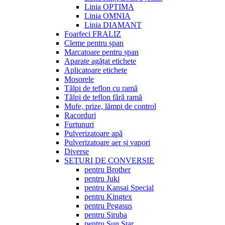
Linia OPTIMA
Linia OMNIA
Linia DIAMANT
Foarfeci FRALIZ
Cleme pentru șpan
Marcatoare pentru șpan
Aparate agățat etichete
Aplicatoare etichete
Mosorele
Tălpi de teflon cu ramă
Tălpi de teflon fără ramă
Mufe, prize, lămpi de control
Racorduri
Furtunuri
Pulverizatoare apă
Pulverizatoare aer și vapori
Diverse
SETURI DE CONVERSIE
pentru Brother
pentru Juki
pentru Kansai Special
pentru Kingtex
pentru Pegasus
pentru Siruba
pentru Sun Star