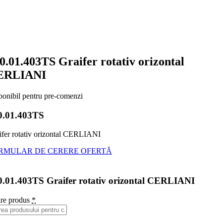
0.01.403TS Graifer rotativ orizontal
ERLIANI
ponibil pentru pre-comenzi
0.01.403TS
ifer rotativ orizontal CERLIANI
RMULAR DE CERERE OFERTĂ
0.01.403TS Graifer rotativ orizontal CERLIANI
re produs
*
*