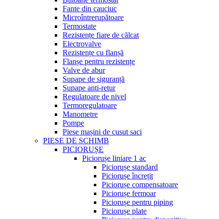
Fante din cauciuc
Microîntrerupătoare
Termostate
Rezistențe fiare de călcat
Electrovalve
Rezistențe cu flanșă
Flanșe pentru rezistențe
Valve de abur
Supape de siguranță
Supape anti-retur
Regulatoare de nivel
Termoregulatoare
Manometre
Pompe
Piese mașini de cusut saci
PIESE DE SCHIMB
PICIORUȘE
Piciorușe liniare 1 ac
Piciorușe standard
Piciorușe încrețit
Piciorușe compensatoare
Piciorușe fermoar
Piciorușe pentru piping
Piciorușe plate