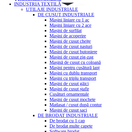
INDUSTRIA TEXTILĂ
UTILAJE INDUSTRIALE
DE CUSUT INDUSTRIALE
Mașini liniare cu 1 ac
Mașini liniare cu 2 ace
Mașini de surfilat
Mașini de acoperire
Mașini de cusut cheițe
Mașini de cusut nasturi
Masini de cusut butoniere
Mașini de cusut zig-zag
Mașină de cusut cu coloană
Mașini pentru cusătură lanț
Mașini cu dublu transport
Mașini cu triplu transport
Mașini de cusut găici
Mașini de cusut ștafir
Cusături ornamentale
Mașini de cusut mochete
Matlasat / cusut după contur
Mașini de cusut saci
DE BRODAT INDUSTRIALE
De brodat cu 1 cap
De brodat multe capete
Software brodat