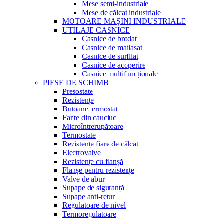
Mese semi-industriale
Mese de călcat industriale
MOTOARE MAȘINI INDUSTRIALE
UTILAJE CASNICE
Casnice de brodat
Casnice de matlasat
Casnice de surfilat
Casnice de acoperire
Casnice multifuncționale
PIESE DE SCHIMB
Presostate
Rezistențe
Butoane termostat
Fante din cauciuc
Microîntrerupătoare
Termostate
Rezistențe fiare de călcat
Electrovalve
Rezistențe cu flanșă
Flanșe pentru rezistențe
Valve de abur
Supape de siguranță
Supape anti-retur
Regulatoare de nivel
Termoregulatoare