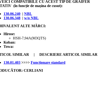
VEICI COMPATIBILE CU ACEST TIP DE GRAIFER
ATIV (în funcție de mașina de cusut):
130.06.240
|
NBL
130.06.348
|
w/o NBL
HIVALENT ALTE MĂRCI:
Hirose:
HSH-7,94A(M3QTS)
Koban:
Towa:
TICOL SIMILAR | DESCRIERE ARTICOL SIMILAR
130.01.403
>>>>
Funcționare standard
ODUCĂTOR: CERLIANI