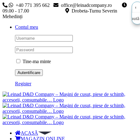
Skip
+40 771 395 662
office@leinadcompany.ro
to
09.00 - 17.00
Drobeta-Turnu Severin
content
Mehedinți
Caută
Caută
Contul meu
aici…
aici…
Tine-ma minte
Register
ACASĂ
MAGAZIN ONLINE