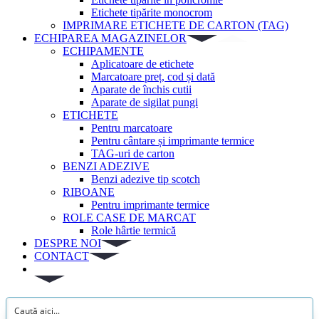
Etichete tipărite monocrom
IMPRIMARE ETICHETE DE CARTON (TAG)
ECHIPAREA MAGAZINELOR
ECHIPAMENTE
Aplicatoare de etichete
Marcatoare preț, cod și dată
Aparate de închis cutii
Aparate de sigilat pungi
ETICHETE
Pentru marcatoare
Pentru cântare și imprimante termice
TAG-uri de carton
BENZI ADEZIVE
Benzi adezive tip scotch
RIBOANE
Pentru imprimante termice
ROLE CASE DE MARCAT
Role hârtie termică
DESPRE NOI
CONTACT