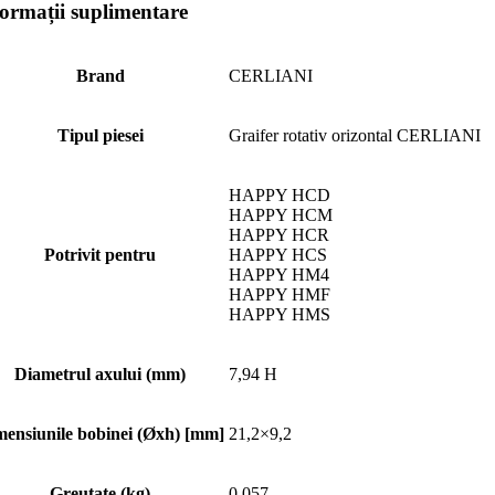
formații suplimentare
Brand
CERLIANI
Tipul piesei
Graifer rotativ orizontal CERLIANI
HAPPY HCD
HAPPY HCM
HAPPY HCR
Potrivit pentru
HAPPY HCS
HAPPY HM4
HAPPY HMF
HAPPY HMS
Diametrul axului (mm)
7,94 H
ensiunile bobinei (Øxh) [mm]
21,2×9,2
Greutate (kg)
0.057