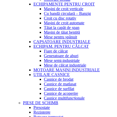
ECHIPAMENTE PENTRU CROIT
Mașini de croit verticale
Cu bandă circulară – Banzig
Croit cu disc rotativ
Mașini de croit automate
Tăiat la capăt de șpan
Mașini de tăiat bentiță
Mese pentru șpănuit
CAPSATOARE INDUSTRIALE
ECHIPAM. PENTRU CĂLCAT
Fiare de călcat
Generatoare de aburi
Mese semi-industriale
Mese de călcat industriale
MOTOARE MAȘINI INDUSTRIALE
UTILAJE CASNICE
Casnice de brodat
Casnice de matlasat
Casnice de surfilat
Casnice de acoperire
Casnice multifuncționale
PIESE DE SCHIMB
Presostate
Rezistențe
Butoane termostat