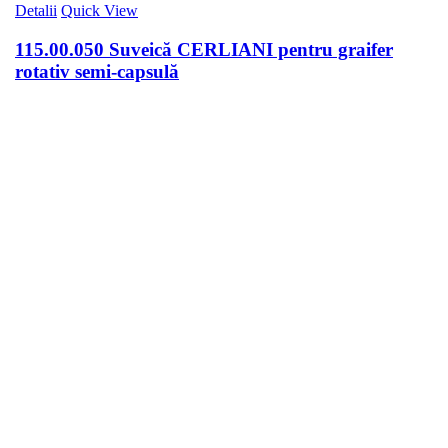
Detalii
Quick View
115.00.050 Suveică CERLIANI pentru graifer
rotativ semi-capsulă