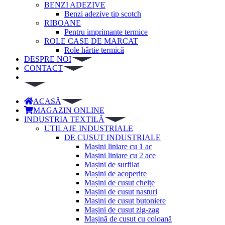
BENZI ADEZIVE
Benzi adezive tip scotch
RIBOANE
Pentru imprimante termice
ROLE CASE DE MARCAT
Role hârtie termică
DESPRE NOI
CONTACT
ACASĂ
MAGAZIN ONLINE
INDUSTRIA TEXTILĂ
UTILAJE INDUSTRIALE
DE CUSUT INDUSTRIALE
Mașini liniare cu 1 ac
Mașini liniare cu 2 ace
Mașini de surfilat
Mașini de acoperire
Mașini de cusut cheițe
Mașini de cusut nasturi
Masini de cusut butoniere
Mașini de cusut zig-zag
Mașină de cusut cu coloană