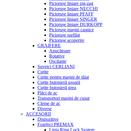
Piciorușe liniare zig-zag
Piciorușe liniare NECCHI
Piciorușe liniare PFAFF
Piciorușe liniare SINGER
Piciorușe liniare DURKOPP
Piciorușe mașini casnice
Piciorușe surfilat
Piciorușe acoperire
GRAIFERE
Apucătoare
Rotative
Oscilante
Suveici CERLIANI
Cuțite
Cuțite pentru mașini de tăiat
Cuțite butonieră ușoară
Cuțite butonieră grea
Plăci de ac
Transportori mașini de cusut
Cleme de ac
Diverse
ACCESORII
Dispozitive
Foarfeci PREMAX
Linia Ring Lock System