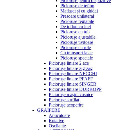
Piciorușe pentru dispozitive
Piciorușe de teflon
Matlasat și cu ghidaj
Presoare unilateral
Piciorușe reglabile
De teflon cu inel
Piciorușe cu tub
Piciorușe ajustabile
Piciorușe tivitoare
Piciorușe cu role
Cu transport la ac
Piciorușe speciale
Piciorușe liniare 2 ace
Piciorușe liniare zig-zag
Piciorușe liniare NECCHI
Piciorușe liniare PFAFF
Piciorușe liniare SINGER
Piciorușe liniare DURKOPP
Piciorușe mașini casnice
Piciorușe surfilat
Piciorușe acoperire
GRAIFERE
Apucătoare
Rotative
Oscilante