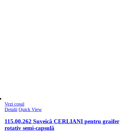
Vezi cosul
Detalii
Quick View
115.00.262 Suveică CERLIANI pentru graifer
rotativ semi-capsulă