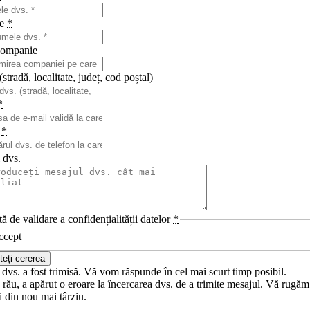
me
*
ompanie
stradă, localitate, județ, cod poștal)
*
n
*
 dvs.
ă de validare a confidențialității datelor
*
ccept
teți cererea
dvs. a fost trimisă. Vă vom răspunde în cel mai scurt timp posibil.
rău, a apărut o eroare la încercarea dvs. de a trimite mesajul. Vă rugăm
i din nou mai târziu.