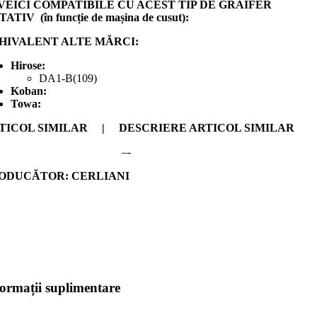
VEICI COMPATIBILE CU ACEST TIP DE GRAIFER
ATIV (în funcție de mașina de cusut):
HIVALENT ALTE MĂRCI:
Hirose:
DA1-B(109)
Koban:
Towa:
TICOL SIMILAR | DESCRIERE ARTICOL SIMILAR
–- –-
ODUCĂTOR: CERLIANI
formații suplimentare