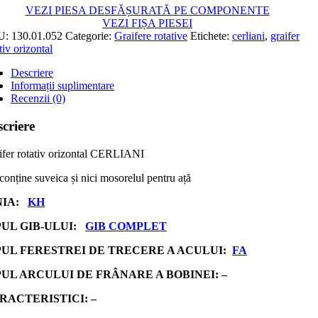
VEZI PIESA DESFĂȘURATĂ PE COMPONENTE
VEZI FIȘA PIESEI
U:
130.01.052
Categorie:
Graifere rotative
Etichete:
cerliani
,
graifer
tiv orizontal
Descriere
Informații suplimentare
Recenzii (0)
criere
ifer rotativ orizontal CERLIANI
conține suveica și nici mosorelul pentru ață
NIA:
KH
PUL GIB-ULUI:
GIB COMPLET
PUL FERESTREI DE TRECERE A ACULUI:
FA
PUL ARCULUI DE FRÂNARE A BOBINEI: –
RACTERISTICI: –