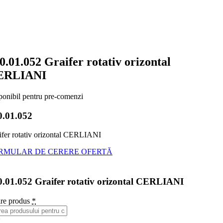
0.01.052 Graifer rotativ orizontal
ERLIANI
ponibil pentru pre-comenzi
0.01.052
ifer rotativ orizontal CERLIANI
RMULAR DE CERERE OFERTĂ
0.01.052 Graifer rotativ orizontal CERLIANI
re produs
*
*