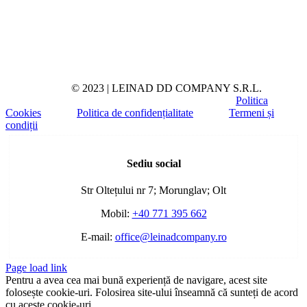
© 2023 | LEINAD DD COMPANY S.R.L.
Politica
Cookies
Politica de confidențialitate
Termeni și
condiții
Toggle
Sliding
Sediu social
Bar
Area
Str Oltețului nr 7; Morunglav; Olt
Mobil:
+40 771 395 662
E-mail:
office@leinadcompany.ro
Page load link
Pentru a avea cea mai bună experiență de navigare, acest site
folosește cookie-uri. Folosirea site-ului înseamnă că sunteți de acord
cu aceste cookie-uri.