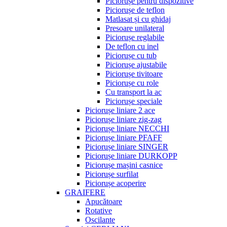
Piciorușe pentru dispozitive
Piciorușe de teflon
Matlasat și cu ghidaj
Presoare unilateral
Piciorușe reglabile
De teflon cu inel
Piciorușe cu tub
Piciorușe ajustabile
Piciorușe tivitoare
Piciorușe cu role
Cu transport la ac
Piciorușe speciale
Piciorușe liniare 2 ace
Piciorușe liniare zig-zag
Piciorușe liniare NECCHI
Piciorușe liniare PFAFF
Piciorușe liniare SINGER
Piciorușe liniare DURKOPP
Piciorușe mașini casnice
Piciorușe surfilat
Piciorușe acoperire
GRAIFERE
Apucătoare
Rotative
Oscilante