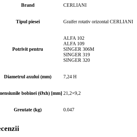
Brand
CERLIANI
Tipul piesei
Graifer rotativ orizontal CERLIANI
ALFA 102
ALFA 109
Potrivit pentru
SINGER 306M
SINGER 319
SINGER 320
Diametrul axului (mm)
7,24 H
ensiunile bobinei (Øxh) [mm]
21,2×9,2
Greutate (kg)
0.047
cenzii