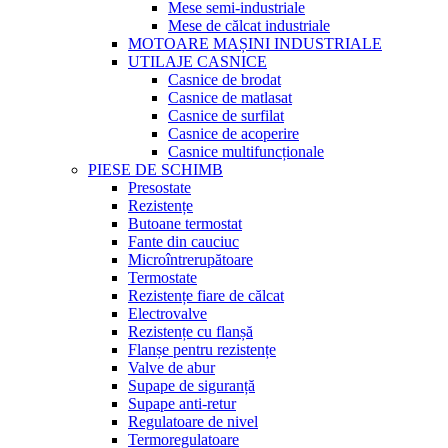
Mese semi-industriale
Mese de călcat industriale
MOTOARE MAȘINI INDUSTRIALE
UTILAJE CASNICE
Casnice de brodat
Casnice de matlasat
Casnice de surfilat
Casnice de acoperire
Casnice multifuncționale
PIESE DE SCHIMB
Presostate
Rezistențe
Butoane termostat
Fante din cauciuc
Microîntrerupătoare
Termostate
Rezistențe fiare de călcat
Electrovalve
Rezistențe cu flanșă
Flanșe pentru rezistențe
Valve de abur
Supape de siguranță
Supape anti-retur
Regulatoare de nivel
Termoregulatoare