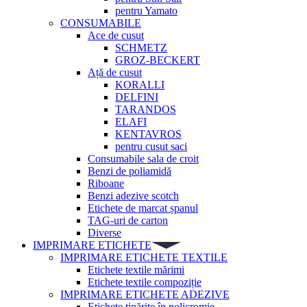
pentru Yamato
CONSUMABILE
Ace de cusut
SCHMETZ
GROZ-BECKERT
Ață de cusut
KORALLI
DELFINI
TARANDOS
ELAFI
KENTAVROS
pentru cusut saci
Consumabile sala de croit
Benzi de poliamidă
Riboane
Benzi adezive scotch
Etichete de marcat șpanul
TAG-uri de carton
Diverse
IMPRIMARE ETICHETE
IMPRIMARE ETICHETE TEXTILE
Etichete textile mărimi
Etichete textile compoziție
IMPRIMARE ETICHETE ADEZIVE
Etichete tipărite în policromie