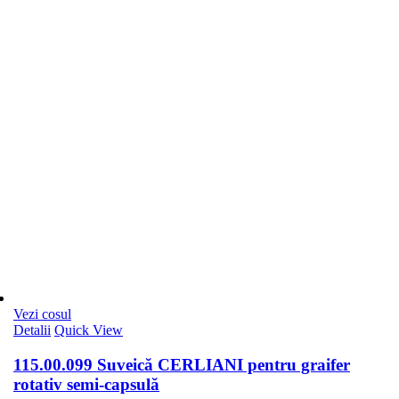
Vezi cosul
Detalii
Quick View
115.00.099 Suveică CERLIANI pentru graifer
rotativ semi-capsulă