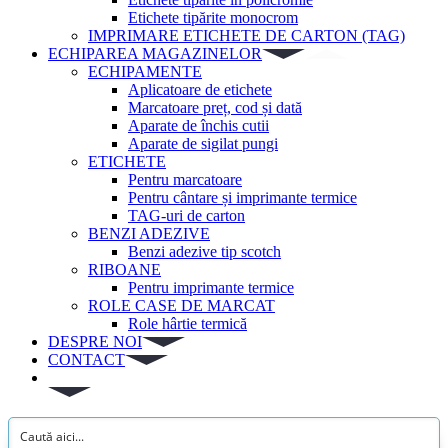
Etichete tipărite monocrom
IMPRIMARE ETICHETE DE CARTON (TAG)
ECHIPAREA MAGAZINELOR
ECHIPAMENTE
Aplicatoare de etichete
Marcatoare preț, cod și dată
Aparate de închis cutii
Aparate de sigilat pungi
ETICHETE
Pentru marcatoare
Pentru cântare și imprimante termice
TAG-uri de carton
BENZI ADEZIVE
Benzi adezive tip scotch
RIBOANE
Pentru imprimante termice
ROLE CASE DE MARCAT
Role hârtie termică
DESPRE NOI
CONTACT