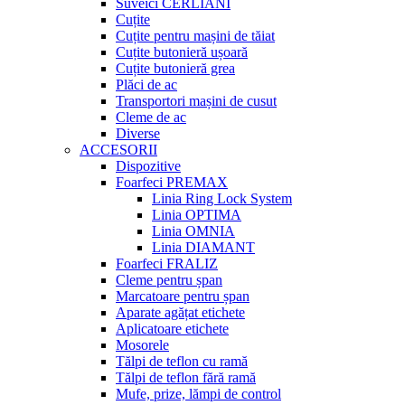
Suveici CERLIANI
Cuțite
Cuțite pentru mașini de tăiat
Cuțite butonieră ușoară
Cuțite butonieră grea
Plăci de ac
Transportori mașini de cusut
Cleme de ac
Diverse
ACCESORII
Dispozitive
Foarfeci PREMAX
Linia Ring Lock System
Linia OPTIMA
Linia OMNIA
Linia DIAMANT
Foarfeci FRALIZ
Cleme pentru șpan
Marcatoare pentru șpan
Aparate agățat etichete
Aplicatoare etichete
Mosorele
Tălpi de teflon cu ramă
Tălpi de teflon fără ramă
Mufe, prize, lămpi de control