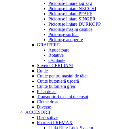
Piciorușe liniare zig-zag
Piciorușe liniare NECCHI
Piciorușe liniare PFAFF
Piciorușe liniare SINGER
Piciorușe liniare DURKOPP
Piciorușe mașini casnice
Piciorușe surfilat
Piciorușe acoperire
GRAIFERE
Apucătoare
Rotative
Oscilante
Suveici CERLIANI
Cuțite
Cuțite pentru mașini de tăiat
Cuțite butonieră ușoară
Cuțite butonieră grea
Plăci de ac
Transportori mașini de cusut
Cleme de ac
Diverse
ACCESORII
Dispozitive
Foarfeci PREMAX
Linia Ring Lock System