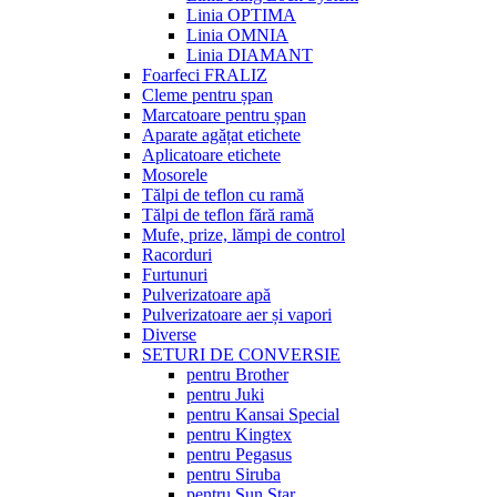
Linia OPTIMA
Linia OMNIA
Linia DIAMANT
Foarfeci FRALIZ
Cleme pentru șpan
Marcatoare pentru șpan
Aparate agățat etichete
Aplicatoare etichete
Mosorele
Tălpi de teflon cu ramă
Tălpi de teflon fără ramă
Mufe, prize, lămpi de control
Racorduri
Furtunuri
Pulverizatoare apă
Pulverizatoare aer și vapori
Diverse
SETURI DE CONVERSIE
pentru Brother
pentru Juki
pentru Kansai Special
pentru Kingtex
pentru Pegasus
pentru Siruba
pentru Sun Star