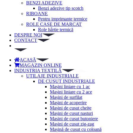
BENZI ADEZIVE
Benzi adezive tip scotch
RIBOANE
Pentru imprimante termice
ROLE CASE DE MARCAT
Role hârtie termică
DESPRE NOI
CONTACT
ACASĂ
MAGAZIN ONLINE
INDUSTRIA TEXTILĂ
UTILAJE INDUSTRIALE
DE CUSUT INDUSTRIALE
Mașini liniare cu 1 ac
Mașini liniare cu 2 ace
Mașini de surfilat
Mașini de acoperire
Mașini de cusut cheițe
Mașini de cusut nasturi
Masini de cusut butoniere
Mașini de cusut zig-zag
Mașină de cusut cu coloană