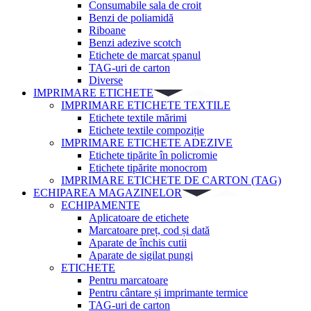
Consumabile sala de croit
Benzi de poliamidă
Riboane
Benzi adezive scotch
Etichete de marcat șpanul
TAG-uri de carton
Diverse
IMPRIMARE ETICHETE
IMPRIMARE ETICHETE TEXTILE
Etichete textile mărimi
Etichete textile compoziție
IMPRIMARE ETICHETE ADEZIVE
Etichete tipărite în policromie
Etichete tipărite monocrom
IMPRIMARE ETICHETE DE CARTON (TAG)
ECHIPAREA MAGAZINELOR
ECHIPAMENTE
Aplicatoare de etichete
Marcatoare preț, cod și dată
Aparate de închis cutii
Aparate de sigilat pungi
ETICHETE
Pentru marcatoare
Pentru cântare și imprimante termice
TAG-uri de carton