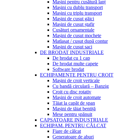
Mașini pentru cusătură lanț
Mașini cu dublu transport
Mașini cu triplu transport
Mașini de cusut găici
Mașini de cusut ștafir
Cusături ornamentale
Mașini de cusut mochete
Matlasat / cusut după contur
Mașini de cusut saci
DE BRODAT INDUSTRIALE
De brodat cu 1 cap
De brodat multe capete
Software brodat
ECHIPAMENTE PENTRU CROIT
Mașini de croit verticale
Cu bandă circulară – Banzig
Croit cu disc rotativ
Mașini de croit automate
Tăiat la capăt de șpan
Mașini de tăiat bentiță
Mese pentru șpănuit
CAPSATOARE INDUSTRIALE
ECHIPAM. PENTRU CĂLCAT
Fiare de călcat
Generatoare de aburi