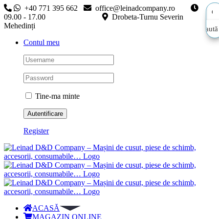
Skip
+40 771 395 662
office@leinadcompany.ro
to
09.00 - 17.00
Drobeta-Turnu Severin
content
Mehedinți
Caută
Caută
Contul meu
aici…
aici…
Tine-ma minte
Register
ACASĂ
MAGAZIN ONLINE