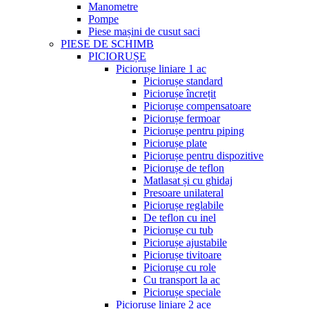
Manometre
Pompe
Piese mașini de cusut saci
PIESE DE SCHIMB
PICIORUȘE
Piciorușe liniare 1 ac
Piciorușe standard
Piciorușe încrețit
Piciorușe compensatoare
Piciorușe fermoar
Piciorușe pentru piping
Piciorușe plate
Piciorușe pentru dispozitive
Piciorușe de teflon
Matlasat și cu ghidaj
Presoare unilateral
Piciorușe reglabile
De teflon cu inel
Piciorușe cu tub
Piciorușe ajustabile
Piciorușe tivitoare
Piciorușe cu role
Cu transport la ac
Piciorușe speciale
Piciorușe liniare 2 ace