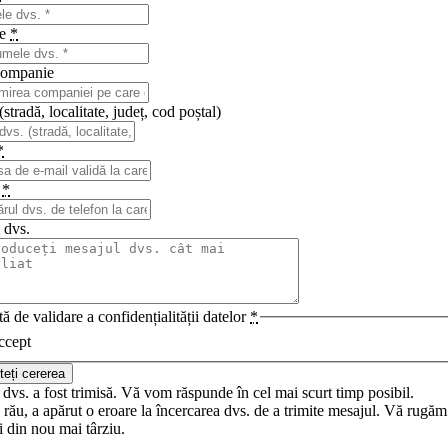
me
*
ompanie
stradă, localitate, județ, cod poștal)
*
n
*
 dvs.
ă de validare a confidențialității datelor
*
ccept
teți cererea
dvs. a fost trimisă. Vă vom răspunde în cel mai scurt timp posibil.
rău, a apărut o eroare la încercarea dvs. de a trimite mesajul. Vă rugăm
i din nou mai târziu.