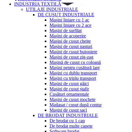
INDUSTRIA TEXTILĂ
UTILAJE INDUSTRIALE
DE CUSUT INDUSTRIALE
Mașini liniare cu 1 ac
Mașini liniare cu 2 ace
Mașini de surfilat
Mașini de acoperire
Mașini de cusut cheițe
Mașini de cusut nasturi
Masini de cusut butoniere
Mașini de cusut zig-zag
Mașină de cusut cu coloană
Mașini pentru cusătură lanț
Mașini cu dublu transport
Mașini cu triplu transport
Mașini de cusut găici
Mașini de cusut ștafir
Cusături ornamentale
Mașini de cusut mochete
Matlasat / cusut după contur
Mașini de cusut saci
DE BRODAT INDUSTRIALE
De brodat cu 1 cap
De brodat multe capete
Software brodat