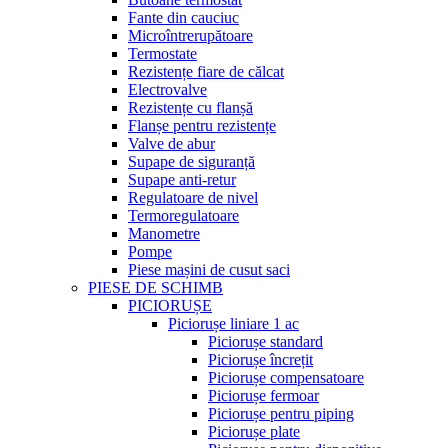
Fante din cauciuc
Microîntrerupătoare
Termostate
Rezistențe fiare de călcat
Electrovalve
Rezistențe cu flanșă
Flanșe pentru rezistențe
Valve de abur
Supape de siguranță
Supape anti-retur
Regulatoare de nivel
Termoregulatoare
Manometre
Pompe
Piese mașini de cusut saci
PIESE DE SCHIMB
PICIORUȘE
Piciorușe liniare 1 ac
Piciorușe standard
Piciorușe încrețit
Piciorușe compensatoare
Piciorușe fermoar
Piciorușe pentru piping
Piciorușe plate