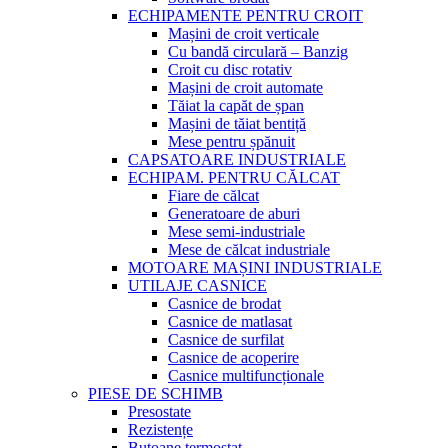
ECHIPAMENTE PENTRU CROIT
Mașini de croit verticale
Cu bandă circulară – Banzig
Croit cu disc rotativ
Mașini de croit automate
Tăiat la capăt de șpan
Mașini de tăiat bentiță
Mese pentru șpănuit
CAPSATOARE INDUSTRIALE
ECHIPAM. PENTRU CĂLCAT
Fiare de călcat
Generatoare de aburi
Mese semi-industriale
Mese de călcat industriale
MOTOARE MAȘINI INDUSTRIALE
UTILAJE CASNICE
Casnice de brodat
Casnice de matlasat
Casnice de surfilat
Casnice de acoperire
Casnice multifuncționale
PIESE DE SCHIMB
Presostate
Rezistențe
Butoane termostat