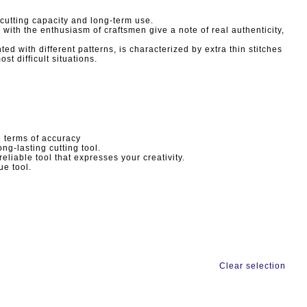
 cutting capacity and long-term use.
ith the enthusiasm of craftsmen give a note of real authenticity,
ed with different patterns, is characterized by extra thin stitches
st difficult situations.
n terms of accuracy
ong-lasting cutting tool.
eliable tool that expresses your creativity.
ue tool.
Clear selection