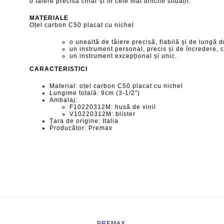
o tăiere precisă chiar și în cele mai dificile situații.
MATERIALE
Oțel carbon C50 placat cu nichel
o unealtă de tăiere precisă, fiabilă și de lungă d
un instrument personal, precis și de încredere, ca
un instrument excepțional și unic.
CARACTERISTICI
Material: oțel carbon C50 placat cu nichel
Lungime totală: 9cm (3-1/2″)
Ambalaj:
F10220312M: husă de vinil
V10220312M: blister
Țara de origine: Italia
Producător: Premax
PREMAX