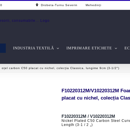
0 - 17.00
Drobeta-Turnu Severin Mehedinți
INDUSTRIA TEXTILĂ
IMPRIMARE ETICHETE
EC
țel carbon C50 placat cu nichel, colecția Classica, lungime 9cm (3-1/2″)
F10220312M/V10220312M Foarfe
placat cu nichel, colecția Cla
F10220312M / V10220312M
Nickel Plated C50 Carbon Steel Curv
Length (3-1 / 2 „)