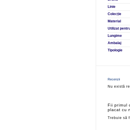
Linie
Colecție
Material
Utilizat pentr
Lungime
Ambalaj
Tipologie
Recenzii
Nu există r
Fii primul
placat cu 
Trebuie să f