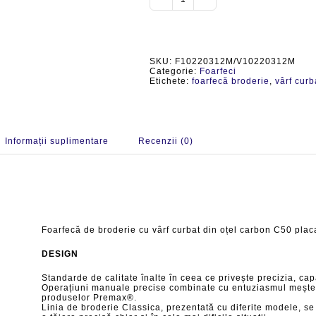
Cantitate
F10220312M/V10220312M
Foarfecă
de
broderie
cu
SKU:
F10220312M/V10220312M
vârf
Categorie:
Foarfeci
curbat
Etichete:
foarfecă broderie
,
vârf curb
din
oțel
carbon
C50
placat
cu
Informații suplimentare
Recenzii (0)
nichel,
colecția
Classica,
lungime
9cm
(3-
1/2")
Foarfecă de broderie cu vârf curbat din oțel carbon C50 placa
DESIGN
Standarde de calitate înalte în ceea ce privește precizia, cap
Operațiuni manuale precise combinate cu entuziasmul meșteril
produselor Premax®.
Linia de broderie Classica, prezentată cu diferite modele, se