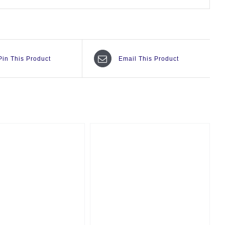
Pin This Product
Email This Product
QUICK VIEW