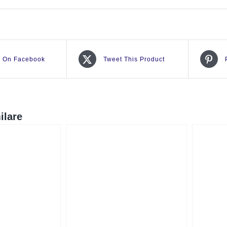
e On Facebook
Tweet This Product
ilare
CK VIEW
QUICK VIEW