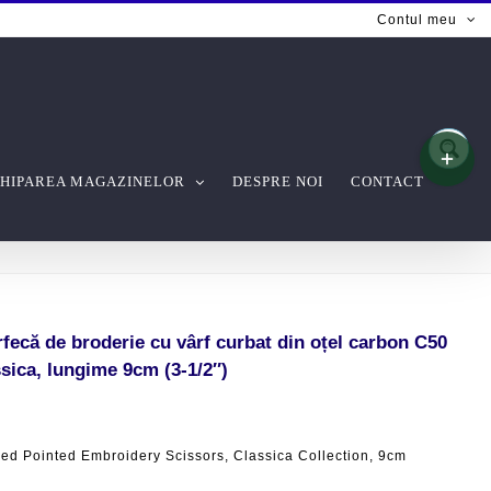
Contul meu
Toggle
Sliding
Bar
HIPAREA MAGAZINELOR
DESPRE NOI
CONTACT
Area
că de broderie cu vârf curbat din oțel carbon C50
ssica, lungime 9cm (3-1/2″)
ed Pointed Embroidery Scissors, Classica Collection, 9cm