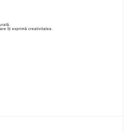
urată.
re îți exprimă creativitatea.