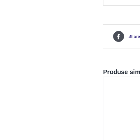
Shar
Produse sim
QUICK VIEW
QUI