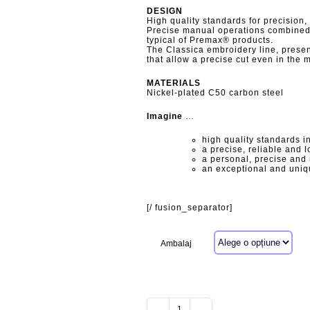
DESIGN
High quality standards for precision,
Precise manual operations combined w
typical of Premax® products.
The Classica embroidery line, present
that allow a precise cut even in the mo
MATERIALS
Nickel-plated C50 carbon steel
Imagine
…
high quality standards i
a precise, reliable and l
a personal, precise and r
an exceptional and uniq
[/ fusion_separator]
Ambalaj