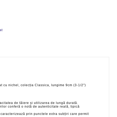
at
t cu nichel, colecția Classica, lungime 9cm (3-1/2″)
acitatea de tăiere și utilizarea de lungă durată.
or conferă o notă de autenticitate reală, tipică
 caracterizează prin punctele extra subțiri care permit