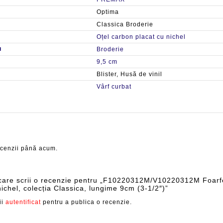
Optima
Classica Broderie
Oțel carbon placat cu nichel
u
Broderie
9,5 cm
Blister, Husă de vinil
Vârf curbat
ecenzii până acum.
 care scrii o recenzie pentru „F10220312M/V10220312M Foarfe
nichel, colecția Classica, lungime 9cm (3-1/2″)”
ii
autentificat
pentru a publica o recenzie.