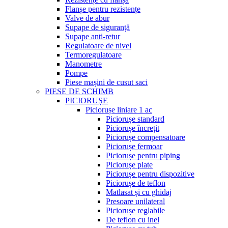
Flanșe pentru rezistențe
Valve de abur
Supape de siguranță
Supape anti-retur
Regulatoare de nivel
Termoregulatoare
Manometre
Pompe
Piese mașini de cusut saci
PIESE DE SCHIMB
PICIORUȘE
Piciorușe liniare 1 ac
Piciorușe standard
Piciorușe încrețit
Piciorușe compensatoare
Piciorușe fermoar
Piciorușe pentru piping
Piciorușe plate
Piciorușe pentru dispozitive
Piciorușe de teflon
Matlasat și cu ghidaj
Presoare unilateral
Piciorușe reglabile
De teflon cu inel