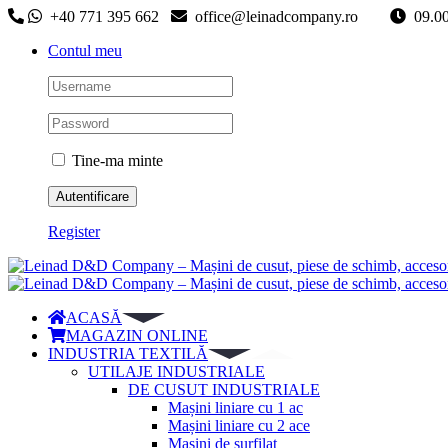
Skip
+40 771 395 662
office@leinadcompany.ro
09
to
Contul meu
content
Tine-ma minte
Register
ACASĂ
MAGAZIN ONLINE
INDUSTRIA TEXTILĂ
UTILAJE INDUSTRIALE
DE CUSUT INDUSTRIALE
Mașini liniare cu 1 ac
Mașini liniare cu 2 ace
Mașini de surfilat