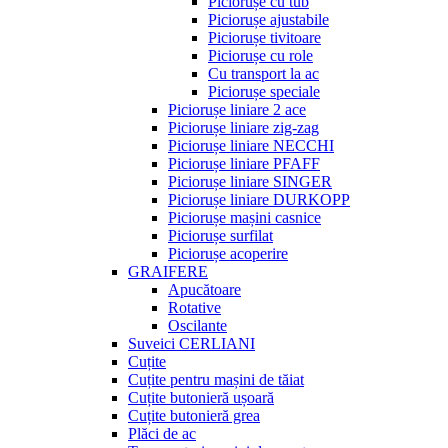
Piciorușe cu tub
Piciorușe ajustabile
Piciorușe tivitoare
Piciorușe cu role
Cu transport la ac
Piciorușe speciale
Piciorușe liniare 2 ace
Piciorușe liniare zig-zag
Piciorușe liniare NECCHI
Piciorușe liniare PFAFF
Piciorușe liniare SINGER
Piciorușe liniare DURKOPP
Piciorușe mașini casnice
Piciorușe surfilat
Piciorușe acoperire
GRAIFERE
Apucătoare
Rotative
Oscilante
Suveici CERLIANI
Cuțite
Cuțite pentru mașini de tăiat
Cuțite butonieră ușoară
Cuțite butonieră grea
Plăci de ac