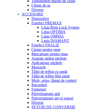
Transportori mașini de cusut
Cleme de ac
Diverse
ACCESORII
Dispozitive
Foarfeci PREMAX
Linia Ring Lock System
Linia OPTIMA
Linia OMNIA
Linia DIAMANT
Foarfeci FRALIZ
Cleme pentru șpan
Marcatoare pentru șpan
Aparate agățat etichete
Aplicatoare etichete
Mosorele
Tălpi de teflon cu ramă
Tălpi de teflon fără ramă
Mufe, prize, lămpi de control
Racorduri
Furtunuri
Pulverizatoare apă
Pulverizatoare aer și vapori
Diverse
SETURI DE CONVERSIE