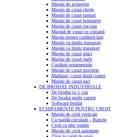
Mașini de acoperire
Mașini de cusut cheițe
Mașini de cusut nasturi
Masini de cusut butoniere
Mașini de cusut zig-zag
Mașină de cusut cu coloană
Mașini pentru cusătură lanț
Mașini cu dublu transport
Mașini cu triplu transport
Mașini de cusut găici
Mașini de cusut ștafir
Cusături ornamentale
Mașini de cusut mochete
Matlasat / cusut după contur
Mașini de cusut saci
DE BRODAT INDUSTRIALE
De brodat cu 1 cap
De brodat multe capete
Software brodat
ECHIPAMENTE PENTRU CROIT
Mașini de croit verticale
Cu bandă circulară – Banzig
Croit cu disc rotativ
Mașini de croit automate
Tăiat la capăt de șpan