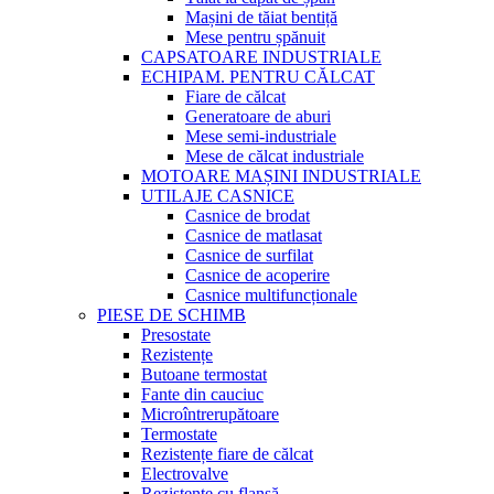
Mașini de tăiat bentiță
Mese pentru șpănuit
CAPSATOARE INDUSTRIALE
ECHIPAM. PENTRU CĂLCAT
Fiare de călcat
Generatoare de aburi
Mese semi-industriale
Mese de călcat industriale
MOTOARE MAȘINI INDUSTRIALE
UTILAJE CASNICE
Casnice de brodat
Casnice de matlasat
Casnice de surfilat
Casnice de acoperire
Casnice multifuncționale
PIESE DE SCHIMB
Presostate
Rezistențe
Butoane termostat
Fante din cauciuc
Microîntrerupătoare
Termostate
Rezistențe fiare de călcat
Electrovalve
Rezistențe cu flanșă