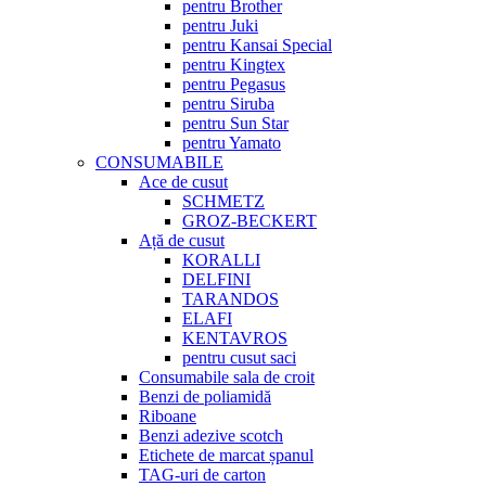
pentru Brother
pentru Juki
pentru Kansai Special
pentru Kingtex
pentru Pegasus
pentru Siruba
pentru Sun Star
pentru Yamato
CONSUMABILE
Ace de cusut
SCHMETZ
GROZ-BECKERT
Ață de cusut
KORALLI
DELFINI
TARANDOS
ELAFI
KENTAVROS
pentru cusut saci
Consumabile sala de croit
Benzi de poliamidă
Riboane
Benzi adezive scotch
Etichete de marcat șpanul
TAG-uri de carton