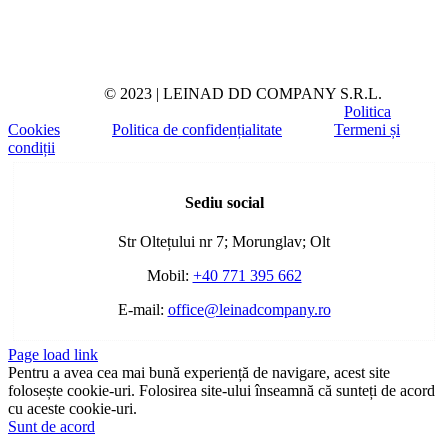
© 2023 | LEINAD DD COMPANY S.R.L.
Politica
Cookies
Politica de confidențialitate
Termeni și
condiții
Toggle
Sliding
Sediu social
Bar
Area
Str Oltețului nr 7; Morunglav; Olt
Mobil:
+40 771 395 662
E-mail:
office@leinadcompany.ro
Page load link
Pentru a avea cea mai bună experiență de navigare, acest site
folosește cookie-uri. Folosirea site-ului înseamnă că sunteți de acord
cu aceste cookie-uri.
Sunt de acord
Go