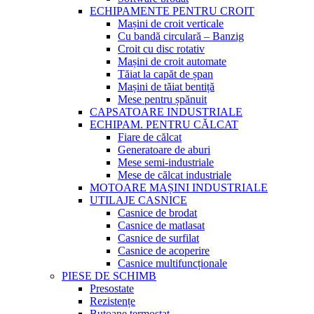
ECHIPAMENTE PENTRU CROIT
Mașini de croit verticale
Cu bandă circulară – Banzig
Croit cu disc rotativ
Mașini de croit automate
Tăiat la capăt de șpan
Mașini de tăiat bentiță
Mese pentru șpănuit
CAPSATOARE INDUSTRIALE
ECHIPAM. PENTRU CĂLCAT
Fiare de călcat
Generatoare de aburi
Mese semi-industriale
Mese de călcat industriale
MOTOARE MAȘINI INDUSTRIALE
UTILAJE CASNICE
Casnice de brodat
Casnice de matlasat
Casnice de surfilat
Casnice de acoperire
Casnice multifuncționale
PIESE DE SCHIMB
Presostate
Rezistențe
Butoane termostat