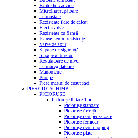
Fante din cauciuc
Microîntrerupătoare
Termostate
Rezistențe fiare de călcat
Electrovalve
Rezistențe cu flanșă
Flanșe pentru rezistențe
Valve de abur
Supape de siguranță
Supape anti-retur
Regulatoare de nivel
Termoregulatoare
Manometre
Pompe
Piese mașini de cusut saci
PIESE DE SCHIMB
PICIORUȘE
Piciorușe liniare 1 ac
Piciorușe standard
Piciorușe încrețit
Piciorușe compensatoare
Piciorușe fermoar
Piciorușe pentru piping
Piciorușe plate