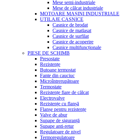
Mese semi-industriale
Mese de călcat industriale
MOTOARE MAȘINI INDUSTRIALE
UTILAJE CASNICE
Casnice de brodat
Casnice de matlasat
Casnice de surfilat
Casnice de acoperire
Casnice multifuncționale
PIESE DE SCHIMB
Presostate
Rezistențe
Butoane termostat
Fante din cauciuc
Microîntrerupătoare
Termostate
Rezistențe fiare de călcat
Electrovalve
Rezistențe cu flanșă
Flanșe pentru rezistențe
Valve de abur
Supape de siguranță
Supape anti-retur
Regulatoare de nivel
Termoregulatoare