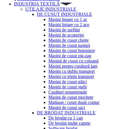
INDUSTRIA TEXTILĂ
UTILAJE INDUSTRIALE
DE CUSUT INDUSTRIALE
Mașini liniare cu 1 ac
Mașini liniare cu 2 ace
Mașini de surfilat
Mașini de acoperire
Mașini de cusut cheițe
Mașini de cusut nasturi
Masini de cusut butoniere
Mașini de cusut zig-zag
Mașină de cusut cu coloană
Mașini pentru cusătură lanț
Mașini cu dublu transport
Mașini cu triplu transport
Mașini de cusut găici
Mașini de cusut ștafir
Cusături ornamentale
Mașini de cusut mochete
Matlasat / cusut după contur
Mașini de cusut saci
DE BRODAT INDUSTRIALE
De brodat cu 1 cap
De brodat multe capete
Software brodat