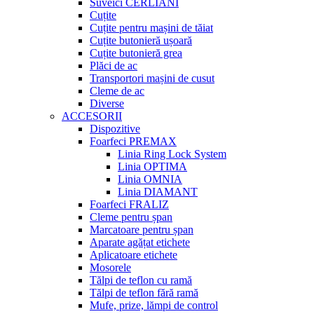
Suveici CERLIANI
Cuțite
Cuțite pentru mașini de tăiat
Cuțite butonieră ușoară
Cuțite butonieră grea
Plăci de ac
Transportori mașini de cusut
Cleme de ac
Diverse
ACCESORII
Dispozitive
Foarfeci PREMAX
Linia Ring Lock System
Linia OPTIMA
Linia OMNIA
Linia DIAMANT
Foarfeci FRALIZ
Cleme pentru șpan
Marcatoare pentru șpan
Aparate agățat etichete
Aplicatoare etichete
Mosorele
Tălpi de teflon cu ramă
Tălpi de teflon fără ramă
Mufe, prize, lămpi de control