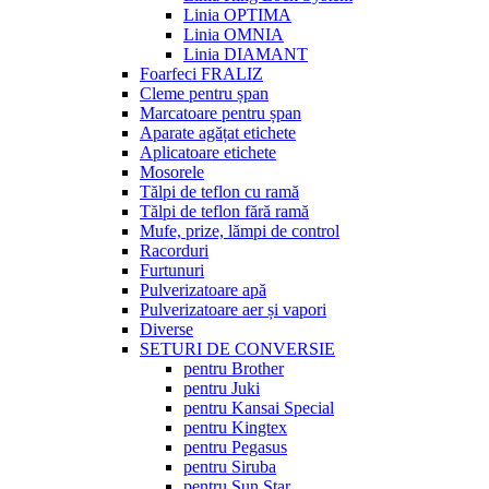
Linia OPTIMA
Linia OMNIA
Linia DIAMANT
Foarfeci FRALIZ
Cleme pentru șpan
Marcatoare pentru șpan
Aparate agățat etichete
Aplicatoare etichete
Mosorele
Tălpi de teflon cu ramă
Tălpi de teflon fără ramă
Mufe, prize, lămpi de control
Racorduri
Furtunuri
Pulverizatoare apă
Pulverizatoare aer și vapori
Diverse
SETURI DE CONVERSIE
pentru Brother
pentru Juki
pentru Kansai Special
pentru Kingtex
pentru Pegasus
pentru Siruba
pentru Sun Star