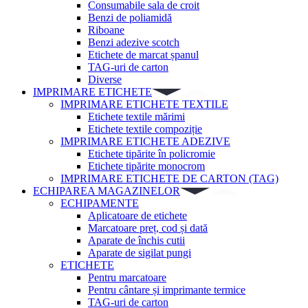
Consumabile sala de croit
Benzi de poliamidă
Riboane
Benzi adezive scotch
Etichete de marcat șpanul
TAG-uri de carton
Diverse
IMPRIMARE ETICHETE
IMPRIMARE ETICHETE TEXTILE
Etichete textile mărimi
Etichete textile compoziție
IMPRIMARE ETICHETE ADEZIVE
Etichete tipărite în policromie
Etichete tipărite monocrom
IMPRIMARE ETICHETE DE CARTON (TAG)
ECHIPAREA MAGAZINELOR
ECHIPAMENTE
Aplicatoare de etichete
Marcatoare preț, cod și dată
Aparate de închis cutii
Aparate de sigilat pungi
ETICHETE
Pentru marcatoare
Pentru cântare și imprimante termice
TAG-uri de carton