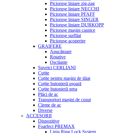
Piciorușe liniare zig-zag
Piciorușe liniare NECCHI
Piciorușe liniare PFAFF
Piciorușe liniare SINGER
Piciorușe liniare DURKOPP
Piciorușe mașini casnice
Piciorușe surfilat
Piciorușe acoperire
GRAIFERE
Apucătoare
Rotative
Oscilante
Suveici CERLIANI
Cuțite
Cuțite pentru mașini de tăiat
Cuțite butonieră ușoară
Cuțite butonieră grea
Plăci de ac
Transportori mașini de cusut
Cleme de ac
Diverse
ACCESORII
Dispozitive
Foarfeci PREMAX
Linia Ring Lock System