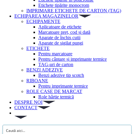
Etichete tipărite monocrom
IMPRIMARE ETICHETE DE CARTON (TAG)
ECHIPAREA MAGAZINELOR
ECHIPAMENTE
Aplicatoare de etichete
Marcatoare preț, cod și dată
Aparate de închis cutii
Aparate de sigilat pungi
ETICHETE
Pentru marcatoare
Pentru cântare și imprimante termice
TAG-uri de carton
BENZI ADEZIVE
Benzi adezive tip scotch
RIBOANE
Pentru imprimante termice
ROLE CASE DE MARCAT
Role hârtie termică
DESPRE NOI
CONTACT