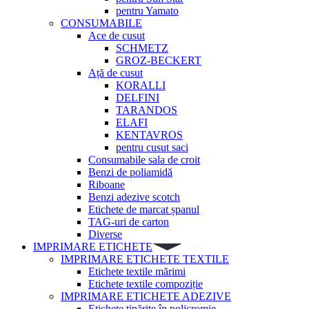
pentru Yamato
CONSUMABILE
Ace de cusut
SCHMETZ
GROZ-BECKERT
Ață de cusut
KORALLI
DELFINI
TARANDOS
ELAFI
KENTAVROS
pentru cusut saci
Consumabile sala de croit
Benzi de poliamidă
Riboane
Benzi adezive scotch
Etichete de marcat șpanul
TAG-uri de carton
Diverse
IMPRIMARE ETICHETE
IMPRIMARE ETICHETE TEXTILE
Etichete textile mărimi
Etichete textile compoziție
IMPRIMARE ETICHETE ADEZIVE
Etichete tipărite în policromie