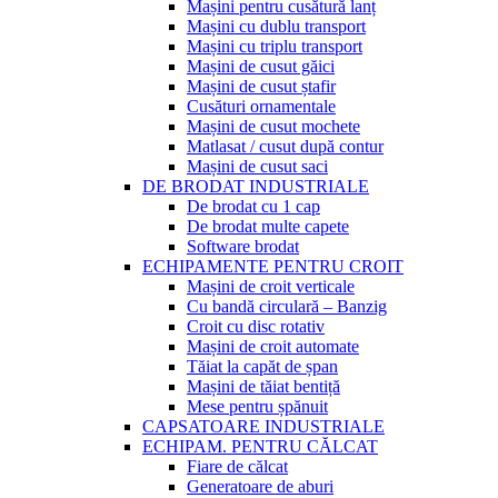
Mașini pentru cusătură lanț
Mașini cu dublu transport
Mașini cu triplu transport
Mașini de cusut găici
Mașini de cusut ștafir
Cusături ornamentale
Mașini de cusut mochete
Matlasat / cusut după contur
Mașini de cusut saci
DE BRODAT INDUSTRIALE
De brodat cu 1 cap
De brodat multe capete
Software brodat
ECHIPAMENTE PENTRU CROIT
Mașini de croit verticale
Cu bandă circulară – Banzig
Croit cu disc rotativ
Mașini de croit automate
Tăiat la capăt de șpan
Mașini de tăiat bentiță
Mese pentru șpănuit
CAPSATOARE INDUSTRIALE
ECHIPAM. PENTRU CĂLCAT
Fiare de călcat
Generatoare de aburi