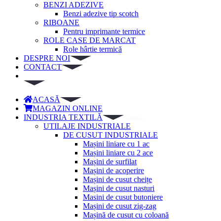
BENZI ADEZIVE
Benzi adezive tip scotch
RIBOANE
Pentru imprimante termice
ROLE CASE DE MARCAT
Role hârtie termică
DESPRE NOI
CONTACT
ACASĂ
MAGAZIN ONLINE
INDUSTRIA TEXTILĂ
UTILAJE INDUSTRIALE
DE CUSUT INDUSTRIALE
Mașini liniare cu 1 ac
Mașini liniare cu 2 ace
Mașini de surfilat
Mașini de acoperire
Mașini de cusut cheițe
Mașini de cusut nasturi
Masini de cusut butoniere
Mașini de cusut zig-zag
Mașină de cusut cu coloană