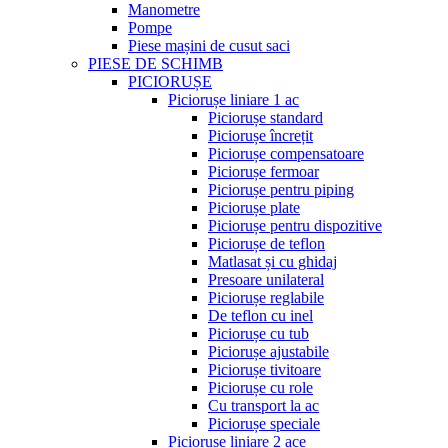
Manometre
Pompe
Piese mașini de cusut saci
PIESE DE SCHIMB
PICIORUȘE
Piciorușe liniare 1 ac
Piciorușe standard
Piciorușe încrețit
Piciorușe compensatoare
Piciorușe fermoar
Piciorușe pentru piping
Piciorușe plate
Piciorușe pentru dispozitive
Piciorușe de teflon
Matlasat și cu ghidaj
Presoare unilateral
Piciorușe reglabile
De teflon cu inel
Piciorușe cu tub
Piciorușe ajustabile
Piciorușe tivitoare
Piciorușe cu role
Cu transport la ac
Piciorușe speciale
Piciorușe liniare 2 ace