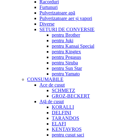
Racorduri
Furtunuri
Pulverizatoare apă
Pulverizatoare aer și vapori
Diverse
SETURI DE CONVERSIE
pentru Brother
pentru Juki
pentru Kansai Special
pentru Kingtex
pentru Pegasus
pentru Siruba
pentru Sun Star
pentru Yamato
CONSUMABILE
Ace de cusut
SCHMETZ
GROZ-BECKERT
Ață de cusut
KORALLI
DELFINI
TARANDOS
ELAFI
KENTAVROS
pentru cusut saci