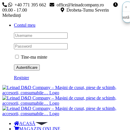
Skip
+40 771 395 662
office@leinadcompany.ro
to
09.00 - 17.00
Drobeta-Turnu Severin
content
Mehedinți
Caută
Caută
Contul meu
aici…
aici…
Tine-ma minte
Register
ACASĂ
MAGAZIN ONLINE