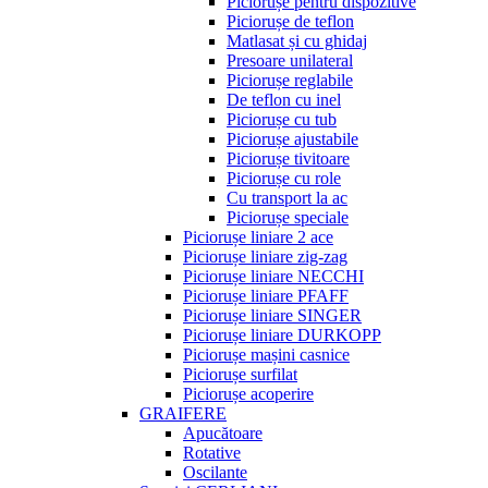
Piciorușe pentru dispozitive
Piciorușe de teflon
Matlasat și cu ghidaj
Presoare unilateral
Piciorușe reglabile
De teflon cu inel
Piciorușe cu tub
Piciorușe ajustabile
Piciorușe tivitoare
Piciorușe cu role
Cu transport la ac
Piciorușe speciale
Piciorușe liniare 2 ace
Piciorușe liniare zig-zag
Piciorușe liniare NECCHI
Piciorușe liniare PFAFF
Piciorușe liniare SINGER
Piciorușe liniare DURKOPP
Piciorușe mașini casnice
Piciorușe surfilat
Piciorușe acoperire
GRAIFERE
Apucătoare
Rotative
Oscilante