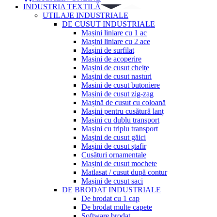
INDUSTRIA TEXTILĂ
UTILAJE INDUSTRIALE
DE CUSUT INDUSTRIALE
Mașini liniare cu 1 ac
Mașini liniare cu 2 ace
Mașini de surfilat
Mașini de acoperire
Mașini de cusut cheițe
Mașini de cusut nasturi
Masini de cusut butoniere
Mașini de cusut zig-zag
Mașină de cusut cu coloană
Mașini pentru cusătură lanț
Mașini cu dublu transport
Mașini cu triplu transport
Mașini de cusut găici
Mașini de cusut ștafir
Cusături ornamentale
Mașini de cusut mochete
Matlasat / cusut după contur
Mașini de cusut saci
DE BRODAT INDUSTRIALE
De brodat cu 1 cap
De brodat multe capete
Software brodat