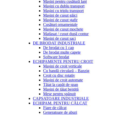
Mașini pentru cusătură lanț
Mașini cu dublu transport
Mașini cu triplu transport
Mașini de cusut găici
Mașini de cusut ștafir
Cusături ornamentale
Mașini de cusut mochete
Matlasat / cusut după contur
Mașini de cusut saci
DE BRODAT INDUSTRIALE
De brodat cu 1 cap
De brodat multe capete
Software brodat
ECHIPAMENTE PENTRU CROIT
Mașini de croit verticale
Cu bandă circulară – Banzig
Croit cu disc rotativ
Mașini de croit automate
Tăiat la capăt de șpan
Mașini de tăiat bentiță
Mese pentru șpănuit
CAPSATOARE INDUSTRIALE
ECHIPAM. PENTRU CĂLCAT
Fiare de călcat
Generatoare de aburi