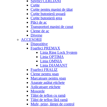
Suveici CERLIANI
Cuțite
Cuțite pentru mașini de tăiat
Cuțite butonieră ușoară
Cuțite butonieră grea
Plăci de ac
Transportori mașini de cusut
Cleme de ac
Diverse
ACCESORII
Dispozitive
Foarfeci PREMAX
Linia Ring Lock System
Linia OPTIMA
Linia OMNIA
Linia DIAMANT
Foarfeci FRALIZ
Cleme pentru șpan
Marcatoare pentru șpan
Aparate agățat etichete
Aplicatoare etichete
Mosorele
Tălpi de teflon cu ramă
Tălpi de teflon fără ramă
Mufe, prize, lămpi de control