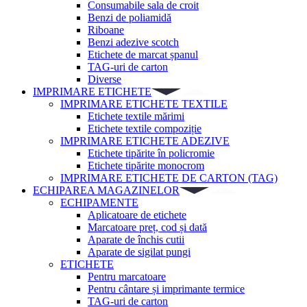
Consumabile sala de croit
Benzi de poliamidă
Riboane
Benzi adezive scotch
Etichete de marcat șpanul
TAG-uri de carton
Diverse
IMPRIMARE ETICHETE
IMPRIMARE ETICHETE TEXTILE
Etichete textile mărimi
Etichete textile compoziție
IMPRIMARE ETICHETE ADEZIVE
Etichete tipărite în policromie
Etichete tipărite monocrom
IMPRIMARE ETICHETE DE CARTON (TAG)
ECHIPAREA MAGAZINELOR
ECHIPAMENTE
Aplicatoare de etichete
Marcatoare preț, cod și dată
Aparate de închis cutii
Aparate de sigilat pungi
ETICHETE
Pentru marcatoare
Pentru cântare și imprimante termice
TAG-uri de carton