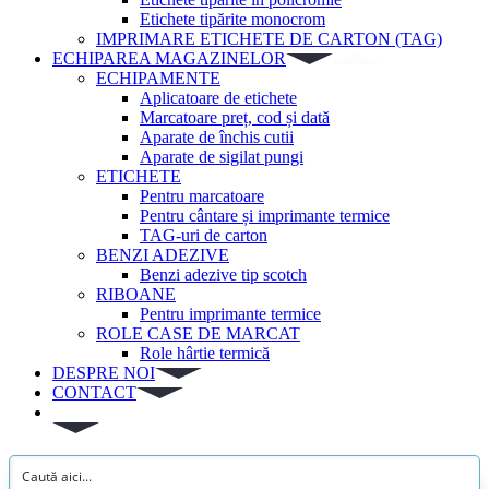
Etichete tipărite monocrom
IMPRIMARE ETICHETE DE CARTON (TAG)
ECHIPAREA MAGAZINELOR
ECHIPAMENTE
Aplicatoare de etichete
Marcatoare preț, cod și dată
Aparate de închis cutii
Aparate de sigilat pungi
ETICHETE
Pentru marcatoare
Pentru cântare și imprimante termice
TAG-uri de carton
BENZI ADEZIVE
Benzi adezive tip scotch
RIBOANE
Pentru imprimante termice
ROLE CASE DE MARCAT
Role hârtie termică
DESPRE NOI
CONTACT