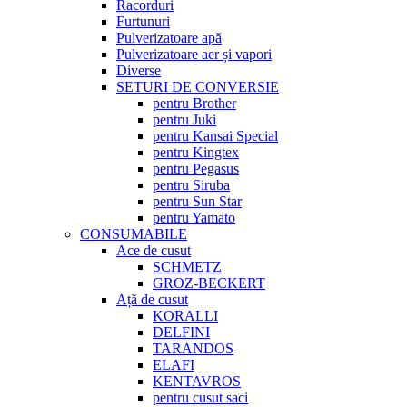
Racorduri
Furtunuri
Pulverizatoare apă
Pulverizatoare aer și vapori
Diverse
SETURI DE CONVERSIE
pentru Brother
pentru Juki
pentru Kansai Special
pentru Kingtex
pentru Pegasus
pentru Siruba
pentru Sun Star
pentru Yamato
CONSUMABILE
Ace de cusut
SCHMETZ
GROZ-BECKERT
Ață de cusut
KORALLI
DELFINI
TARANDOS
ELAFI
KENTAVROS
pentru cusut saci