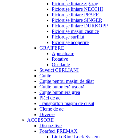
Piciorușe liniare zig-zag
Piciorușe liniare NECCHI
Piciorușe liniare PFAFF
Piciorușe liniare SINGER
Piciorușe liniare DURKOPP
Piciorușe mașini casnice
Piciorușe surfilat
Piciorușe acoperire
GRAIFERE
Apucătoare
Rotative
Oscilante
Suveici CERLIANI
Cuțite
Cuțite pentru mașini de tăiat
Cuțite butonieră ușoară
Cuțite butonieră grea
Plăci de ac
Transportori mașini de cusut
Cleme de ac
Diverse
ACCESORII
Dispozitive
Foarfeci PREMAX
Linia Ring Lock System