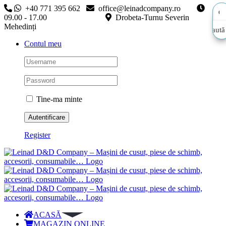
Skip
+40 771 395 662
office@leinadcompany.ro
to
09.00 - 17.00
Drobeta-Turnu Severin
content
Mehedinți
Caută
Caută
Contul meu
aici…
aici…
Tine-ma minte
Register
ACASĂ
MAGAZIN ONLINE