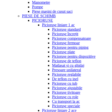
Manometre
Pompe
Piese mașini de cusut saci
PIESE DE SCHIMB
PICIORUȘE
Piciorușe liniare 1 ac
Piciorușe standard
Piciorușe încrețit
Piciorușe compensatoare
Piciorușe fermoar
Piciorușe pentru piping
Piciorușe plate
Piciorușe pentru dispozitive
Piciorușe de teflon
Matlasat și cu ghidaj
Presoare unilateral
Piciorușe reglabile
De teflon cu inel
Piciorușe cu tub
Piciorușe ajustabile
Piciorușe tivitoare
Piciorușe cu role
Cu transport la ac
Piciorușe speciale
Piciorușe liniare 2 ace