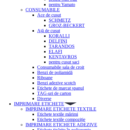
pentru Yamato
CONSUMABILE
Ace de cusut
SCHMETZ
GROZ-BECKERT
Ață de cusut
KORALLI
DELFINI
TARANDOS
ELAFI
KENTAVROS
pentru cusut saci
Consumabile sala de croit
Benzi de poliamidă
Riboane
Benzi adezive scotch
Etichete de marcat șpanul
TAG-uri de carton
Diverse
IMPRIMARE ETICHETE
IMPRIMARE ETICHETE TEXTILE
Etichete textile mărimi
Etichete textile compoziție
IMPRIMARE ETICHETE ADEZIVE
Etichete tipărite în policromie