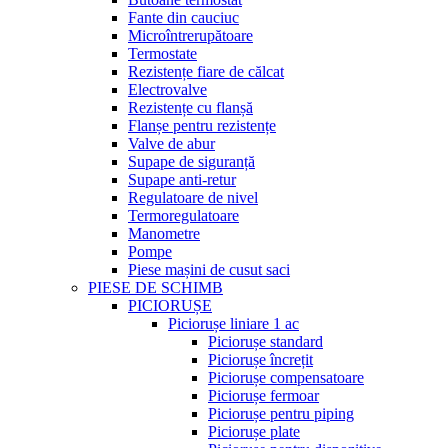
Fante din cauciuc
Microîntrerupătoare
Termostate
Rezistențe fiare de călcat
Electrovalve
Rezistențe cu flanșă
Flanșe pentru rezistențe
Valve de abur
Supape de siguranță
Supape anti-retur
Regulatoare de nivel
Termoregulatoare
Manometre
Pompe
Piese mașini de cusut saci
PIESE DE SCHIMB
PICIORUȘE
Piciorușe liniare 1 ac
Piciorușe standard
Piciorușe încrețit
Piciorușe compensatoare
Piciorușe fermoar
Piciorușe pentru piping
Piciorușe plate