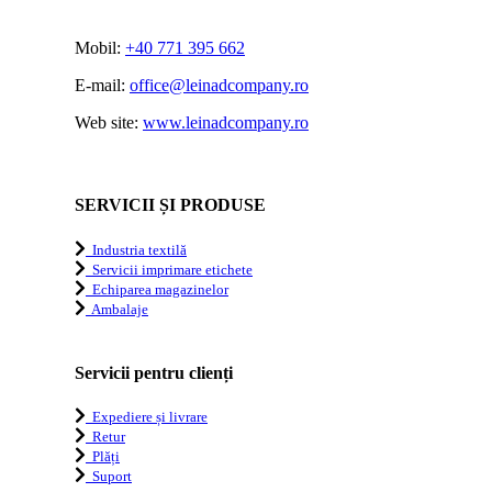
Mobil:
+40 771 395 662
E-mail:
office@leinadcompany.ro
Web site:
www.leinadcompany.ro
SERVICII ȘI PRODUSE
Industria textilă
Servicii imprimare etichete
Echiparea magazinelor
Ambalaje
Servicii pentru clienți
Expediere și livrare
Retur
Plăți
Suport