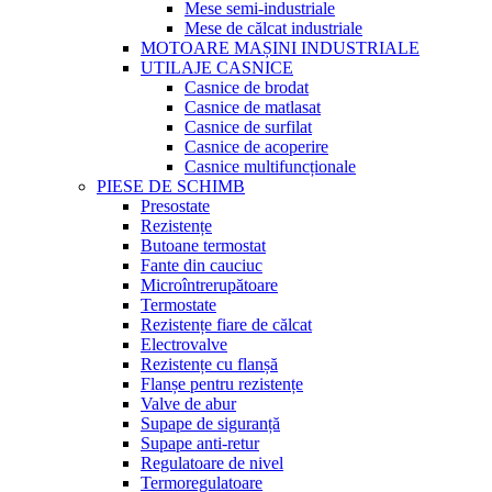
Mese semi-industriale
Mese de călcat industriale
MOTOARE MAȘINI INDUSTRIALE
UTILAJE CASNICE
Casnice de brodat
Casnice de matlasat
Casnice de surfilat
Casnice de acoperire
Casnice multifuncționale
PIESE DE SCHIMB
Presostate
Rezistențe
Butoane termostat
Fante din cauciuc
Microîntrerupătoare
Termostate
Rezistențe fiare de călcat
Electrovalve
Rezistențe cu flanșă
Flanșe pentru rezistențe
Valve de abur
Supape de siguranță
Supape anti-retur
Regulatoare de nivel
Termoregulatoare