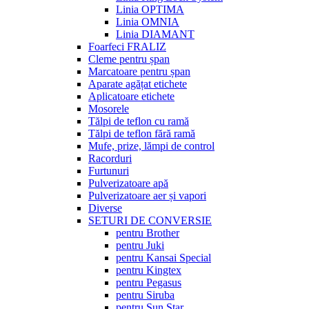
Linia OPTIMA
Linia OMNIA
Linia DIAMANT
Foarfeci FRALIZ
Cleme pentru șpan
Marcatoare pentru șpan
Aparate agățat etichete
Aplicatoare etichete
Mosorele
Tălpi de teflon cu ramă
Tălpi de teflon fără ramă
Mufe, prize, lămpi de control
Racorduri
Furtunuri
Pulverizatoare apă
Pulverizatoare aer și vapori
Diverse
SETURI DE CONVERSIE
pentru Brother
pentru Juki
pentru Kansai Special
pentru Kingtex
pentru Pegasus
pentru Siruba
pentru Sun Star