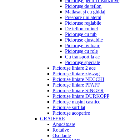
Piciorușe pentru dispozitive
Piciorușe de teflon
Matlasat și cu ghidaj
Presoare unilateral
Piciorușe reglabile
De teflon cu inel
Piciorușe cu tub
Piciorușe ajustabile
Piciorușe tivitoare
Piciorușe cu role
Cu transport la ac
Piciorușe speciale
Piciorușe liniare 2 ace
Piciorușe liniare zig-zag
Piciorușe liniare NECCHI
Piciorușe liniare PFAFF
Piciorușe liniare SINGER
Piciorușe liniare DURKOPP
Piciorușe mașini casnice
Piciorușe surfilat
Piciorușe acoperire
GRAIFERE
Apucătoare
Rotative
Oscilante