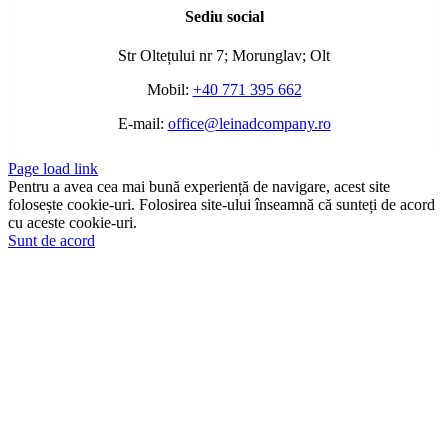
Sliding
Sediu social
Bar
Area
Str Oltețului nr 7; Morunglav; Olt
Mobil:
+40 771 395 662
E-mail:
office@leinadcompany.ro
Page load link
Pentru a avea cea mai bună experiență de navigare, acest site
folosește cookie-uri. Folosirea site-ului înseamnă că sunteți de acord
cu aceste cookie-uri.
Sunt de acord
Go
to
Top