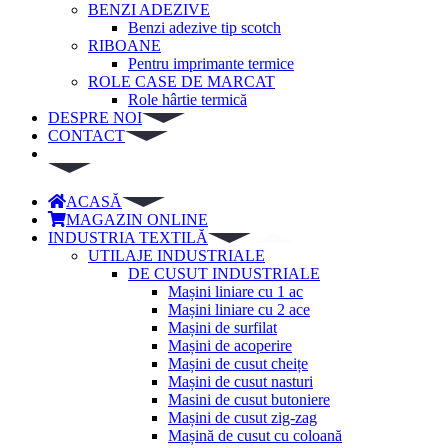
BENZI ADEZIVE
Benzi adezive tip scotch
RIBOANE
Pentru imprimante termice
ROLE CASE DE MARCAT
Role hârtie termică
DESPRE NOI
CONTACT
ACASĂ
MAGAZIN ONLINE
INDUSTRIA TEXTILĂ
UTILAJE INDUSTRIALE
DE CUSUT INDUSTRIALE
Mașini liniare cu 1 ac
Mașini liniare cu 2 ace
Mașini de surfilat
Mașini de acoperire
Mașini de cusut cheițe
Mașini de cusut nasturi
Masini de cusut butoniere
Mașini de cusut zig-zag
Mașină de cusut cu coloană