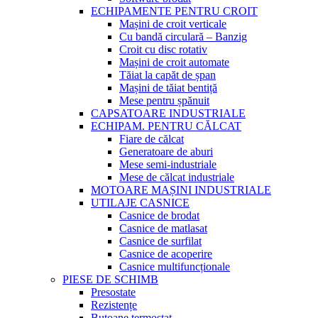
ECHIPAMENTE PENTRU CROIT
Mașini de croit verticale
Cu bandă circulară – Banzig
Croit cu disc rotativ
Mașini de croit automate
Tăiat la capăt de șpan
Mașini de tăiat bentiță
Mese pentru șpănuit
CAPSATOARE INDUSTRIALE
ECHIPAM. PENTRU CĂLCAT
Fiare de călcat
Generatoare de aburi
Mese semi-industriale
Mese de călcat industriale
MOTOARE MAȘINI INDUSTRIALE
UTILAJE CASNICE
Casnice de brodat
Casnice de matlasat
Casnice de surfilat
Casnice de acoperire
Casnice multifuncționale
PIESE DE SCHIMB
Presostate
Rezistențe
Butoane termostat