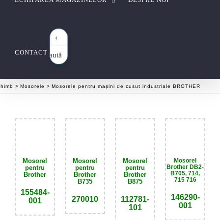
CONTACT
Caută
aici…
chimb
Mosorele
Mosorele pentru mașini de cusut industriale BROTHER
Mosorel
Mosorel
M
osorel
Mosorel
Brother DB2-
pentru
pentru
pentru
B705, 714,
Brother
Brother
Brother
715 716
B735
B875
155484-
146290-
270010
112781-
001
001
101