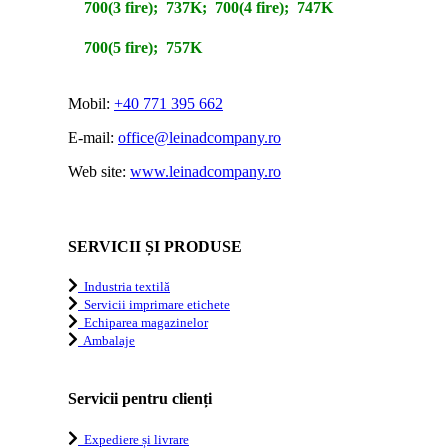
700(3 fire); 737K; 700(4 fire); 747K
700(5 fire); 757K
Mobil:
+40 771 395 662
E-mail:
office@leinadcompany.ro
Web site:
www.leinadcompany.ro
SERVICII ȘI PRODUSE
Industria textilă
Servicii imprimare etichete
Echiparea magazinelor
Ambalaje
Servicii pentru clienți
Expediere și livrare