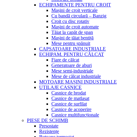
ECHIPAMENTE PENTRU CROIT
Mașini de croit verticale
Cu bandă circulară – Banzig
Croit cu disc rotativ
Mașini de croit automate
Tăiat la capăt de șpan
Mașini de tăiat bentiță
Mese pentru șpănuit
CAPSATOARE INDUSTRIALE
ECHIPAM. PENTRU CĂLCAT
Fiare de călcat
Generatoare de aburi
Mese semi-industriale
Mese de călcat industriale
MOTOARE MAȘINI INDUSTRIALE
UTILAJE CASNICE
Casnice de brodat
Casnice de matlasat
Casnice de surfilat
Casnice de acoperire
Casnice multifuncționale
PIESE DE SCHIMB
Presostate
Rezistențe
Butoane termostat