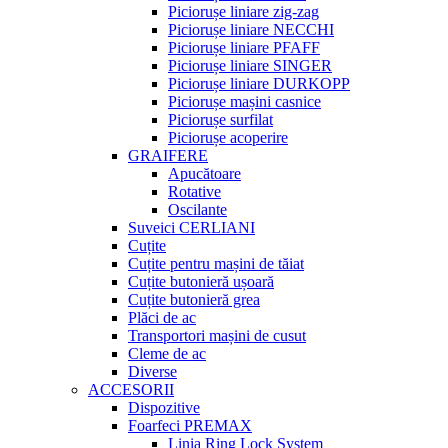
Piciorușe liniare zig-zag
Piciorușe liniare NECCHI
Piciorușe liniare PFAFF
Piciorușe liniare SINGER
Piciorușe liniare DURKOPP
Piciorușe mașini casnice
Piciorușe surfilat
Piciorușe acoperire
GRAIFERE
Apucătoare
Rotative
Oscilante
Suveici CERLIANI
Cuțite
Cuțite pentru mașini de tăiat
Cuțite butonieră ușoară
Cuțite butonieră grea
Plăci de ac
Transportori mașini de cusut
Cleme de ac
Diverse
ACCESORII
Dispozitive
Foarfeci PREMAX
Linia Ring Lock System