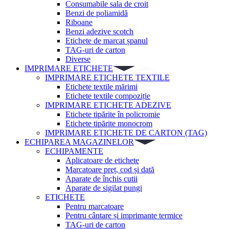
Consumabile sala de croit
Benzi de poliamidă
Riboane
Benzi adezive scotch
Etichete de marcat șpanul
TAG-uri de carton
Diverse
IMPRIMARE ETICHETE
IMPRIMARE ETICHETE TEXTILE
Etichete textile mărimi
Etichete textile compoziție
IMPRIMARE ETICHETE ADEZIVE
Etichete tipărite în policromie
Etichete tipărite monocrom
IMPRIMARE ETICHETE DE CARTON (TAG)
ECHIPAREA MAGAZINELOR
ECHIPAMENTE
Aplicatoare de etichete
Marcatoare preț, cod și dată
Aparate de închis cutii
Aparate de sigilat pungi
ETICHETE
Pentru marcatoare
Pentru cântare și imprimante termice
TAG-uri de carton