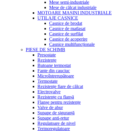
Mese semi-industriale
Mese de călcat industriale
MOTOARE MAȘINI INDUSTRIALE
UTILAJE CASNICE
Casnice de brodat
Casnice de matlasat
Casnice de surfilat
Casnice de acoperire
Casnice multifuncționale
PIESE DE SCHIMB
Presostate
Rezistențe
Butoane termostat
Fante din cauciuc
Microîntrerupătoare
Termostate
Rezistențe fiare de călcat
Electrovalve
Rezistențe cu flanșă
Flanșe pentru rezistențe
Valve de abur
Supape de siguranță
Supape anti-retur
Regulatoare de nivel
Termoregulatoare