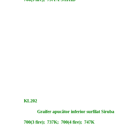
KL202
Graifer apucător inferior surfilat Siruba
700(3 fire); 737K; 700(4 fire); 747K