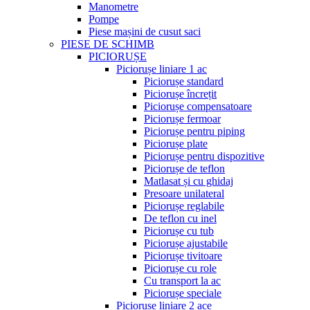
Manometre
Pompe
Piese mașini de cusut saci
PIESE DE SCHIMB
PICIORUȘE
Piciorușe liniare 1 ac
Piciorușe standard
Piciorușe încrețit
Piciorușe compensatoare
Piciorușe fermoar
Piciorușe pentru piping
Piciorușe plate
Piciorușe pentru dispozitive
Piciorușe de teflon
Matlasat și cu ghidaj
Presoare unilateral
Piciorușe reglabile
De teflon cu inel
Piciorușe cu tub
Piciorușe ajustabile
Piciorușe tivitoare
Piciorușe cu role
Cu transport la ac
Piciorușe speciale
Piciorușe liniare 2 ace