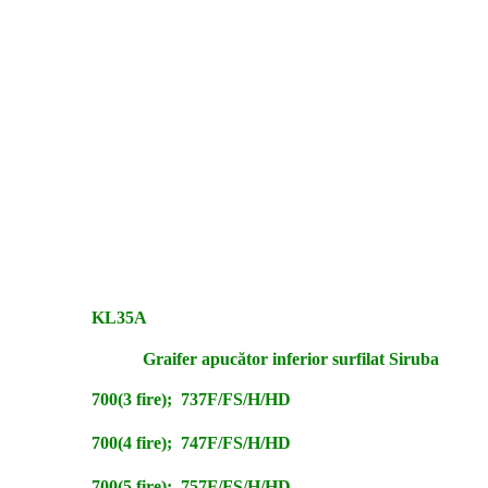
KL35A
Graifer apucător inferior surfilat Siruba
700(3 fire); 737F/FS/H/HD
700(4 fire); 747F/FS/H/HD
700(5 fire); 757F/FS/H/HD