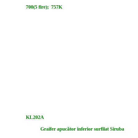
700(5 fire); 757K
KL202A
Graifer apucător inferior surfilat Siruba