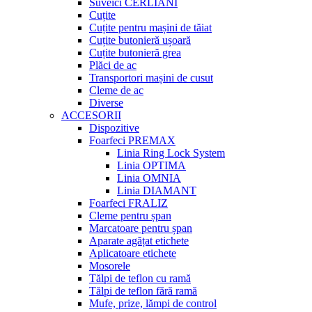
Suveici CERLIANI
Cuțite
Cuțite pentru mașini de tăiat
Cuțite butonieră ușoară
Cuțite butonieră grea
Plăci de ac
Transportori mașini de cusut
Cleme de ac
Diverse
ACCESORII
Dispozitive
Foarfeci PREMAX
Linia Ring Lock System
Linia OPTIMA
Linia OMNIA
Linia DIAMANT
Foarfeci FRALIZ
Cleme pentru șpan
Marcatoare pentru șpan
Aparate agățat etichete
Aplicatoare etichete
Mosorele
Tălpi de teflon cu ramă
Tălpi de teflon fără ramă
Mufe, prize, lămpi de control