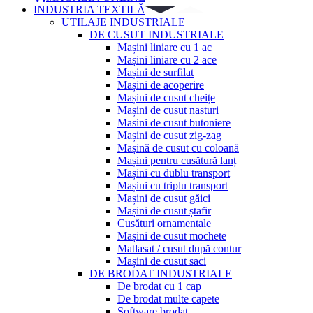
INDUSTRIA TEXTILĂ
UTILAJE INDUSTRIALE
DE CUSUT INDUSTRIALE
Mașini liniare cu 1 ac
Mașini liniare cu 2 ace
Mașini de surfilat
Mașini de acoperire
Mașini de cusut cheițe
Mașini de cusut nasturi
Masini de cusut butoniere
Mașini de cusut zig-zag
Mașină de cusut cu coloană
Mașini pentru cusătură lanț
Mașini cu dublu transport
Mașini cu triplu transport
Mașini de cusut găici
Mașini de cusut ștafir
Cusături ornamentale
Mașini de cusut mochete
Matlasat / cusut după contur
Mașini de cusut saci
DE BRODAT INDUSTRIALE
De brodat cu 1 cap
De brodat multe capete
Software brodat