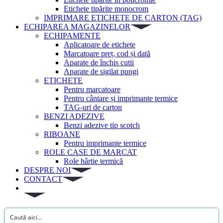
Etichete tipărite monocrom
IMPRIMARE ETICHETE DE CARTON (TAG)
ECHIPAREA MAGAZINELOR
ECHIPAMENTE
Aplicatoare de etichete
Marcatoare preț, cod și dată
Aparate de închis cutii
Aparate de sigilat pungi
ETICHETE
Pentru marcatoare
Pentru cântare și imprimante termice
TAG-uri de carton
BENZI ADEZIVE
Benzi adezive tip scotch
RIBOANE
Pentru imprimante termice
ROLE CASE DE MARCAT
Role hârtie termică
DESPRE NOI
CONTACT