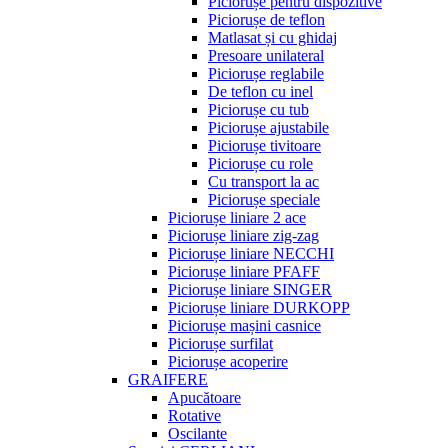
Piciorușe pentru dispozitive
Piciorușe de teflon
Matlasat și cu ghidaj
Presoare unilateral
Piciorușe reglabile
De teflon cu inel
Piciorușe cu tub
Piciorușe ajustabile
Piciorușe tivitoare
Piciorușe cu role
Cu transport la ac
Piciorușe speciale
Piciorușe liniare 2 ace
Piciorușe liniare zig-zag
Piciorușe liniare NECCHI
Piciorușe liniare PFAFF
Piciorușe liniare SINGER
Piciorușe liniare DURKOPP
Piciorușe mașini casnice
Piciorușe surfilat
Piciorușe acoperire
GRAIFERE
Apucătoare
Rotative
Oscilante