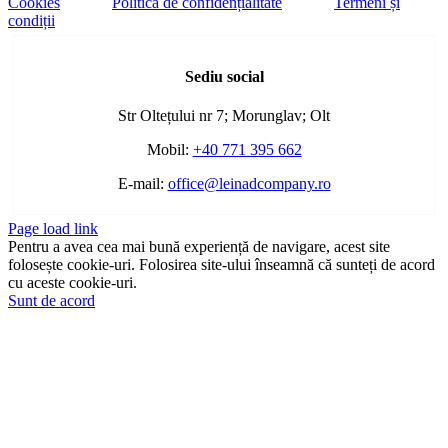
Cookies
Politica de confidențialitate
Termeni și
condiții
Toggle
Sliding
Sediu social
Bar
Area
Str Oltețului nr 7; Morunglav; Olt
Mobil:
+40 771 395 662
E-mail:
office@leinadcompany.ro
Page load link
Pentru a avea cea mai bună experiență de navigare, acest site
folosește cookie-uri. Folosirea site-ului înseamnă că sunteți de acord
cu aceste cookie-uri.
Sunt de acord
Go
to
Top