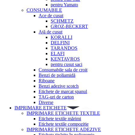
pentru Yamato
CONSUMABILE
Ace de cusut
SCHMETZ
GROZ-BECKERT
Ață de cusut
KORALLI
DELFINI
TARANDOS
ELAFI
KENTAVROS
pentru cusut saci
Consumabile sala de croit
Benzi de poliamidă
Riboane
Benzi adezive scotch
Etichete de marcat șpanul
TAG-uri de carton
Diverse
IMPRIMARE ETICHETE
IMPRIMARE ETICHETE TEXTILE
Etichete textile mărimi
Etichete textile compoziție
IMPRIMARE ETICHETE ADEZIVE
Etichete tipărite în policromie