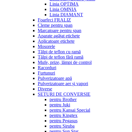
Linia OPTIMA
Linia OMNIA
Linia DIAMANT
Foarfeci FRALIZ
Cleme pentru șpan
Marcatoare pentru șpan
Aparate agățat etichete
Aplicatoare etichete
Mosorele
Tălpi de teflon cu ramă
Tălpi de teflon fără ramă
Mufe, prize, lămpi de control
Racorduri
Furtunuri
Pulverizatoare apă
Pulverizatoare aer și vapori
Diverse
SETURI DE CONVERSIE
pentru Brother
pentru Juki
pentru Kansai Special
pentru Kingtex
pentru Pegasus
pentru Siruba
pentru Sun Star