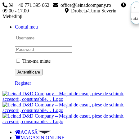
Skip
+40 771 395 662
office@leinadcompany.ro
to
09.00 - 17.00
Drobeta-Turnu Severin
content
Mehedinți
Caută
Caută
Contul meu
aici…
aici…
Tine-ma minte
Register
ACASĂ
MAGAZIN ONLINE