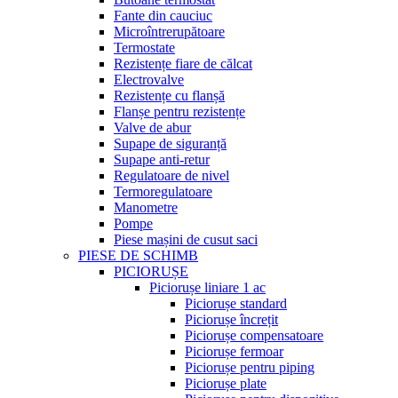
Fante din cauciuc
Microîntrerupătoare
Termostate
Rezistențe fiare de călcat
Electrovalve
Rezistențe cu flanșă
Flanșe pentru rezistențe
Valve de abur
Supape de siguranță
Supape anti-retur
Regulatoare de nivel
Termoregulatoare
Manometre
Pompe
Piese mașini de cusut saci
PIESE DE SCHIMB
PICIORUȘE
Piciorușe liniare 1 ac
Piciorușe standard
Piciorușe încrețit
Piciorușe compensatoare
Piciorușe fermoar
Piciorușe pentru piping
Piciorușe plate