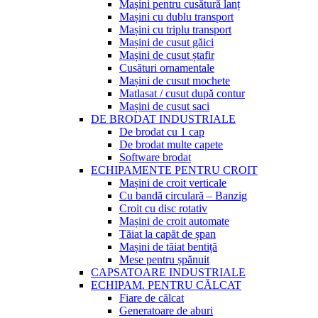
Mașini pentru cusătură lanț
Mașini cu dublu transport
Mașini cu triplu transport
Mașini de cusut găici
Mașini de cusut ștafir
Cusături ornamentale
Mașini de cusut mochete
Matlasat / cusut după contur
Mașini de cusut saci
DE BRODAT INDUSTRIALE
De brodat cu 1 cap
De brodat multe capete
Software brodat
ECHIPAMENTE PENTRU CROIT
Mașini de croit verticale
Cu bandă circulară – Banzig
Croit cu disc rotativ
Mașini de croit automate
Tăiat la capăt de șpan
Mașini de tăiat bentiță
Mese pentru șpănuit
CAPSATOARE INDUSTRIALE
ECHIPAM. PENTRU CĂLCAT
Fiare de călcat
Generatoare de aburi