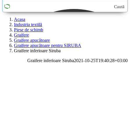
Caută
aici...
Acasa
Industria textilă
Piese de schimb
Graifere
Graifere apucătoare
Graifere apucătoare pentru SIRUBA
Graifere inferioare Siruba
Graifere inferioare Siruba
2021-10-25T19:40:28+03:00