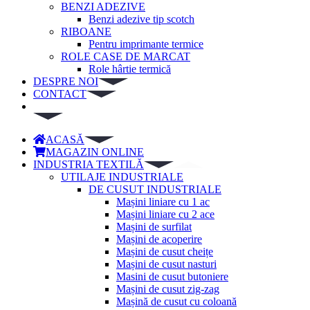
BENZI ADEZIVE
Benzi adezive tip scotch
RIBOANE
Pentru imprimante termice
ROLE CASE DE MARCAT
Role hârtie termică
DESPRE NOI
CONTACT
ACASĂ
MAGAZIN ONLINE
INDUSTRIA TEXTILĂ
UTILAJE INDUSTRIALE
DE CUSUT INDUSTRIALE
Mașini liniare cu 1 ac
Mașini liniare cu 2 ace
Mașini de surfilat
Mașini de acoperire
Mașini de cusut cheițe
Mașini de cusut nasturi
Masini de cusut butoniere
Mașini de cusut zig-zag
Mașină de cusut cu coloană