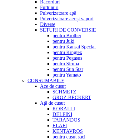
Racorduri
Furtunuri
Pulverizatoare apă
Pulverizatoare aer și vapori
Diverse
SETURI DE CONVERSIE
pentru Brother
pentru Juki
pentru Kansai Special
pentru Kingtex
pentru Pegasus
pentru Siruba
pentru Sun Star
pentru Yamato
CONSUMABILE
Ace de cusut
SCHMETZ
GROZ-BECKERT
Ață de cusut
KORALLI
DELFINI
TARANDOS
ELAFI
KENTAVROS
pentru cusut saci