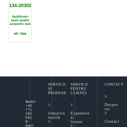
134-20302
Apărătoare
spate graifer
acoperire Juki
MF-7800
SERVICII
SERVICII
CONTACT
ȘI
PENTRU
PRODUSE
CLIENȚI
Mobil:
Despre
+40
noi
771
Industria
Expediere
395
textilă
și
662
Contact
livrare
E-
mail: