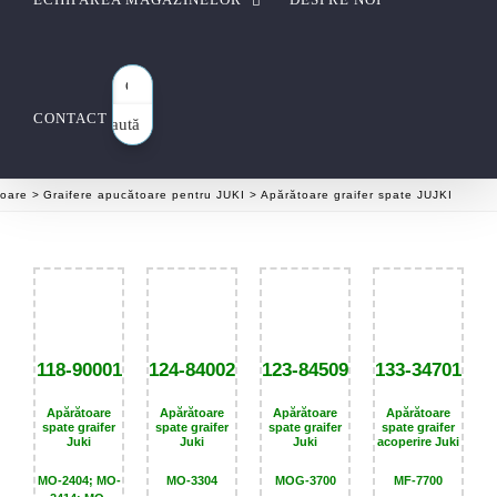
CONTACT
Caută
aici…
toare
Graifere apucătoare pentru JUKI
Apărătoare graifer spate JUJKI
118-90001
124-84002
123-84509
133-34701
Apărătoare
Apărătoare
Apărătoare
Apărătoare
spate graifer
spate graifer
spate graifer
spate graifer
Juki
Juki
Juki
acoperire Juki
MO-2404; MO-
MO-3304
MOG-3700
MF-7700