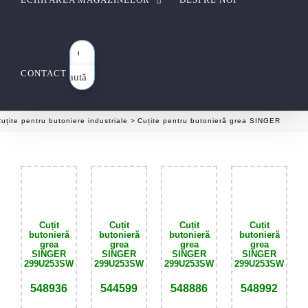
CONTACT
Caută
aici…
uțite pentru butoniere industriale
Cuțite pentru butonieră grea SINGER
Cuțit
Cuțit
Cuțit
Cuțit
butonieră
butonieră
butonieră
butonieră
grea
grea
grea
grea
SINGER
SINGER
SINGER
SINGER
299U253SW
299U253SW
299U253SW
299U253SW
548936
544599
548886
548992