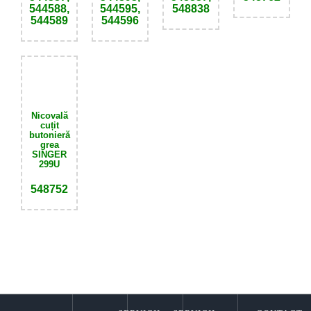
544588,
544595,
548838
544589
544596
Nicovală
cuțit
butonieră
grea
SINGER
299U
548752