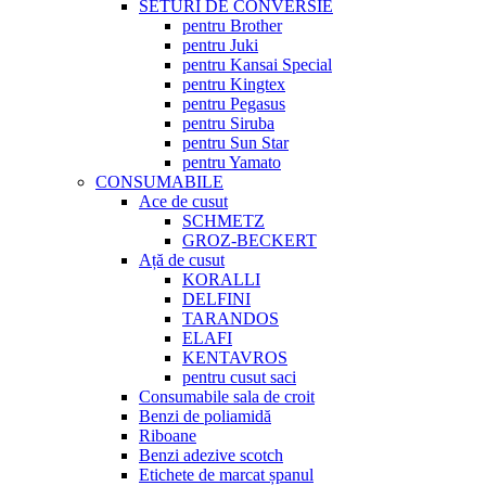
SETURI DE CONVERSIE
pentru Brother
pentru Juki
pentru Kansai Special
pentru Kingtex
pentru Pegasus
pentru Siruba
pentru Sun Star
pentru Yamato
CONSUMABILE
Ace de cusut
SCHMETZ
GROZ-BECKERT
Ață de cusut
KORALLI
DELFINI
TARANDOS
ELAFI
KENTAVROS
pentru cusut saci
Consumabile sala de croit
Benzi de poliamidă
Riboane
Benzi adezive scotch
Etichete de marcat șpanul