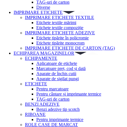
TAG-uri de carton
Diverse
IMPRIMARE ETICHETE
IMPRIMARE ETICHETE TEXTILE
Etichete textile mărimi
Etichete textile compoziție
IMPRIMARE ETICHETE ADEZIVE
Etichete tipărite în policromie
Etichete tipărite monocrom
IMPRIMARE ETICHETE DE CARTON (TAG)
ECHIPAREA MAGAZINELOR
ECHIPAMENTE
Aplicatoare de etichete
Marcatoare preț, cod și dată
Aparate de închis cutii
Aparate de sigilat pungi
ETICHETE
Pentru marcatoare
Pentru cântare și imprimante termice
TAG-uri de carton
BENZI ADEZIVE
Benzi adezive tip scotch
RIBOANE
Pentru imprimante termice
ROLE CASE DE MARCAT