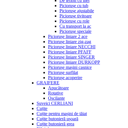
De teflon cu inel
Piciorușe cu tub
Piciorușe ajustabile
Piciorușe tivitoare
Piciorușe cu role
Cu transport la ac
Piciorușe speciale
Piciorușe liniare 2 ace
Piciorușe liniare zig-zag
Piciorușe liniare NECCHI
Piciorușe liniare PFAFF
Piciorușe liniare SINGER
Piciorușe liniare DURKOPP
Piciorușe mașini casnice
Piciorușe surfilat
Piciorușe acoperire
GRAIFERE
Apucătoare
Rotative
Oscilante
Suveici CERLIANI
Cuțite
Cuțite pentru mașini de tăiat
Cuțite butonieră ușoară
Cuțite butonieră grea