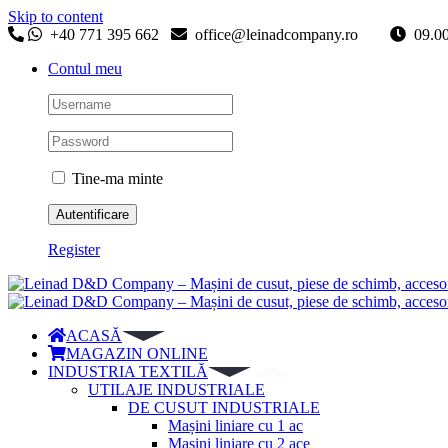
Skip to content
+40 771 395 662
office@leinadcompany.ro
09
Contul meu
Tine-ma minte
Register
ACASĂ
MAGAZIN ONLINE
INDUSTRIA TEXTILĂ
UTILAJE INDUSTRIALE
DE CUSUT INDUSTRIALE
Mașini liniare cu 1 ac
Mașini liniare cu 2 ace