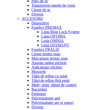
Plăci de ac
Transportori mașini de cusut
Cleme de ac
Diverse
ACCESORII
Dispozitive
Foarfeci PREMAX
Linia Ring Lock System
Linia OPTIMA
Linia OMNIA
Linia DIAMANT
Foarfeci FRALIZ
Cleme pentru șpan
Marcatoare pentru șpan
Aparate agățat etichete
Aplicatoare etichete
Mosorele
Tălpi de teflon cu ramă
Tălpi de teflon fără ramă
Mufe, prize, lămpi de control
Racorduri
Furtunuri
Pulverizatoare apă
Pulverizatoare aer și vapori
Diverse