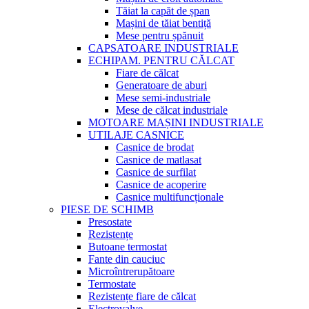
Tăiat la capăt de șpan
Mașini de tăiat bentiță
Mese pentru șpănuit
CAPSATOARE INDUSTRIALE
ECHIPAM. PENTRU CĂLCAT
Fiare de călcat
Generatoare de aburi
Mese semi-industriale
Mese de călcat industriale
MOTOARE MAȘINI INDUSTRIALE
UTILAJE CASNICE
Casnice de brodat
Casnice de matlasat
Casnice de surfilat
Casnice de acoperire
Casnice multifuncționale
PIESE DE SCHIMB
Presostate
Rezistențe
Butoane termostat
Fante din cauciuc
Microîntrerupătoare
Termostate
Rezistențe fiare de călcat
Electrovalve