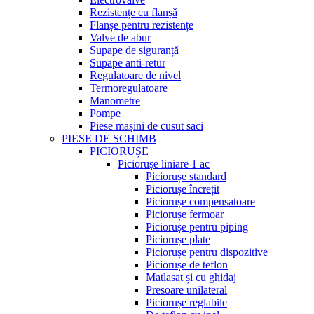
Rezistențe cu flanșă
Flanșe pentru rezistențe
Valve de abur
Supape de siguranță
Supape anti-retur
Regulatoare de nivel
Termoregulatoare
Manometre
Pompe
Piese mașini de cusut saci
PIESE DE SCHIMB
PICIORUȘE
Piciorușe liniare 1 ac
Piciorușe standard
Piciorușe încrețit
Piciorușe compensatoare
Piciorușe fermoar
Piciorușe pentru piping
Piciorușe plate
Piciorușe pentru dispozitive
Piciorușe de teflon
Matlasat și cu ghidaj
Presoare unilateral
Piciorușe reglabile