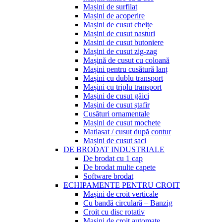
Mașini de surfilat
Mașini de acoperire
Mașini de cusut cheițe
Mașini de cusut nasturi
Masini de cusut butoniere
Mașini de cusut zig-zag
Mașină de cusut cu coloană
Mașini pentru cusătură lanț
Mașini cu dublu transport
Mașini cu triplu transport
Mașini de cusut găici
Mașini de cusut ștafir
Cusături ornamentale
Mașini de cusut mochete
Matlasat / cusut după contur
Mașini de cusut saci
DE BRODAT INDUSTRIALE
De brodat cu 1 cap
De brodat multe capete
Software brodat
ECHIPAMENTE PENTRU CROIT
Mașini de croit verticale
Cu bandă circulară – Banzig
Croit cu disc rotativ
Mașini de croit automate