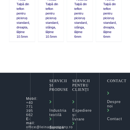
Talpă din
Talpă din
Talpă din
Talpă din
teflon
teflon
teflon
teflon
pentru
pentru
pentru
pentru
picioruș
picioruș
picioruș
picioruș
standard,
standard,
standard,
standard,
dreapta,
stânga,
stânga,
dreapta,
lățime
lățime
lățime
lățime
10.5mm
10.5mm
6mm
6mm
SERVICII
SERVICII
CONTACT
ȘI
PENTRU
PRODUSE
CLIENȚI
Mobil:
Despre
+40
noi
771
Industria
Expediere
395
textilă
și
662
Contact
livrare
E-
mail:
office@leinadcompany.ro
Servicii