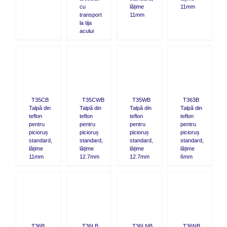
cu
lățime
11mm
transport
11mm
la tija
acului
CK
QUICK
QUICK
QUICK
W
VIEW
VIEW
VIEW
T35CB
T35CWB
T35WB
T363B
Talpă din
Talpă din
Talpă din
Talpă din
teflon
teflon
teflon
teflon
pentru
pentru
pentru
pentru
picioruș
picioruș
picioruș
picioruș
standard,
standard,
standard,
standard,
lățime
lățime
lățime
lățime
11mm
12.7mm
12.7mm
6mm
CK
QUICK
QUICK
QUICK
W
VIEW
VIEW
VIEW
T36B
T36LB
T36LNB
T36NB