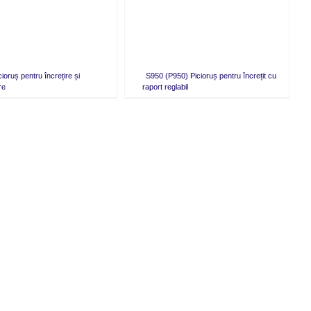
ioruș pentru încrețire și
S950 (P950) Picioruș pentru încrețit cu
re
raport reglabil