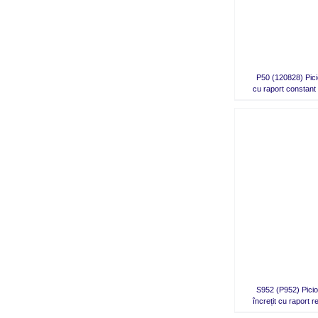
MAI
MULTE
VARIAȚII.
OPȚIUNILE
POT
FI
ALESE
ÎN
P50 (120828) Picio
PAGINA
cu raport constant
PRODUSULUI.
QUICK VIEW
S952 (P952) Picior
încrețit cu raport re