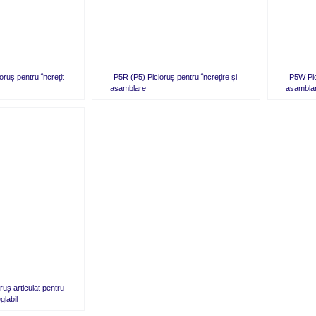
ruș pentru încrețit
P5R (P5) Picioruș pentru încrețire și
P5W Pic
asamblare
asambla
uș articulat pentru
glabil