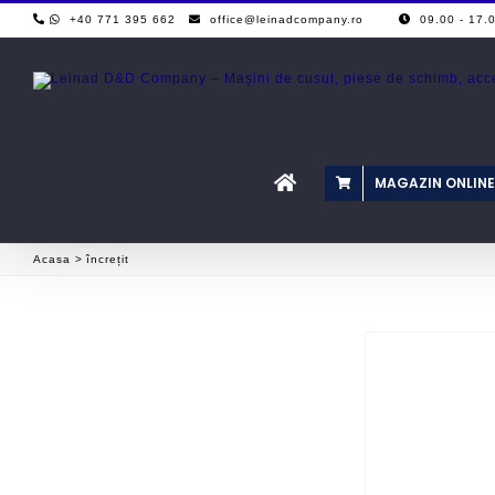
Skip
+40 771 395 662
office@leinadcompany.ro
09.0
to
content
MAGAZIN ONLINE
Acasa
încrețit
ACEST
QUICK VIEW
QUI
PRODUS
ARE