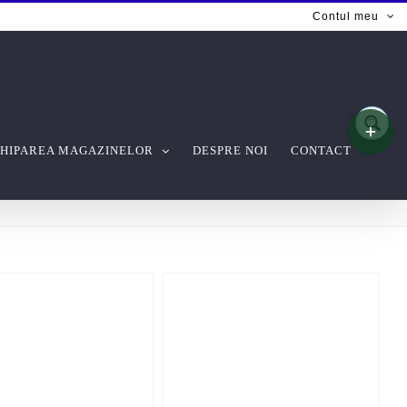
Contul meu
Toggle
Sliding
Bar
HIPAREA MAGAZINELOR
DESPRE NOI
CONTACT
Area
QUICK VIEW