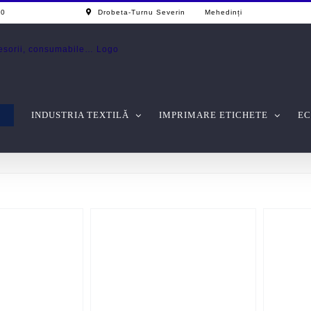
0 - 17.00
Drobeta-Turnu Severin Mehedinți
INDUSTRIA TEXTILĂ
IMPRIMARE ETICHETE
EC
CK VIEW
QUICK VIEW