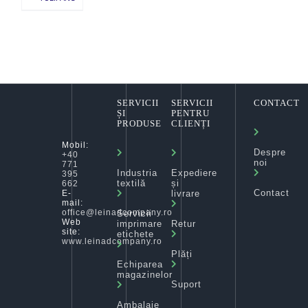
SERVICII
SERVICII
CONTACT
ȘI
PENTRU
PRODUSE
CLIENȚI
Mobil:
Despre
+40
noi
771
Industria
Expediere
395
textilă
și
662
Contact
livrare
E-
mail:
office@leinadcompany.ro
Servicii
Web
imprimare
Retur
site:
etichete
www.leinadcompany.ro
Plăți
Echiparea
magazinelor
Suport
Ambalaje