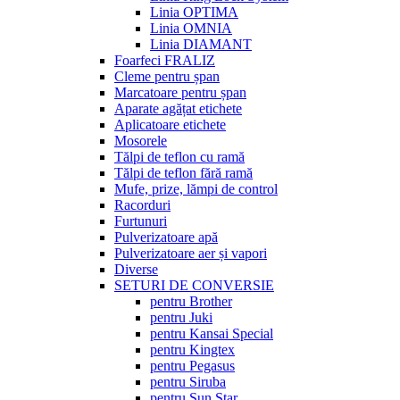
Linia OPTIMA
Linia OMNIA
Linia DIAMANT
Foarfeci FRALIZ
Cleme pentru șpan
Marcatoare pentru șpan
Aparate agățat etichete
Aplicatoare etichete
Mosorele
Tălpi de teflon cu ramă
Tălpi de teflon fără ramă
Mufe, prize, lămpi de control
Racorduri
Furtunuri
Pulverizatoare apă
Pulverizatoare aer și vapori
Diverse
SETURI DE CONVERSIE
pentru Brother
pentru Juki
pentru Kansai Special
pentru Kingtex
pentru Pegasus
pentru Siruba
pentru Sun Star