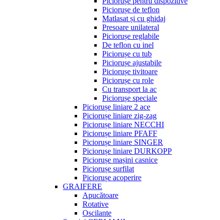
Piciorușe pentru dispozitive
Piciorușe de teflon
Matlasat și cu ghidaj
Presoare unilateral
Piciorușe reglabile
De teflon cu inel
Piciorușe cu tub
Piciorușe ajustabile
Piciorușe tivitoare
Piciorușe cu role
Cu transport la ac
Piciorușe speciale
Piciorușe liniare 2 ace
Piciorușe liniare zig-zag
Piciorușe liniare NECCHI
Piciorușe liniare PFAFF
Piciorușe liniare SINGER
Piciorușe liniare DURKOPP
Piciorușe mașini casnice
Piciorușe surfilat
Piciorușe acoperire
GRAIFERE
Apucătoare
Rotative
Oscilante