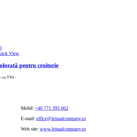
l
uick View
olorată pentru croitorie
- cu TVA -
Mobil:
+40 771 395 662
E-mail:
office@leinadcompany.ro
Web site:
www.leinadcompany.ro