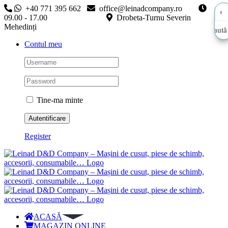
Skip
+40 771 395 662
office@leinadcompany.ro
to
09.00 - 17.00
Drobeta-Turnu Severin
content
Mehedinți
Caută
Caută
Contul meu
aici…
aici…
Tine-ma minte
Register
ACASĂ
MAGAZIN ONLINE