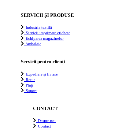
SERVICII ȘI PRODUSE
Industria textilă
Servicii imprimare etichete
Echiparea magazinelor
Ambalaje
Servicii pentru clienți
Expediere și livrare
Retur
Plăți
Suport
CONTACT
Despre noi
Contact