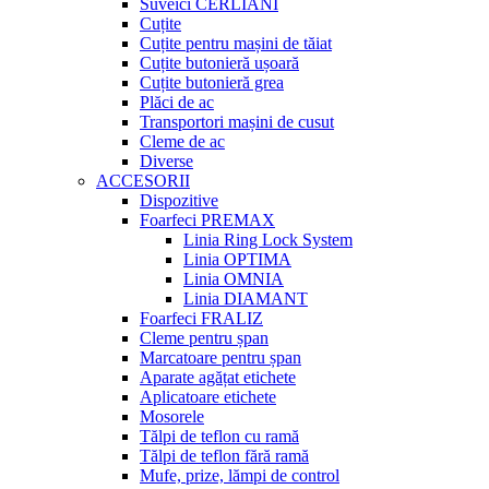
Suveici CERLIANI
Cuțite
Cuțite pentru mașini de tăiat
Cuțite butonieră ușoară
Cuțite butonieră grea
Plăci de ac
Transportori mașini de cusut
Cleme de ac
Diverse
ACCESORII
Dispozitive
Foarfeci PREMAX
Linia Ring Lock System
Linia OPTIMA
Linia OMNIA
Linia DIAMANT
Foarfeci FRALIZ
Cleme pentru șpan
Marcatoare pentru șpan
Aparate agățat etichete
Aplicatoare etichete
Mosorele
Tălpi de teflon cu ramă
Tălpi de teflon fără ramă
Mufe, prize, lămpi de control