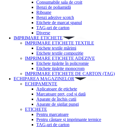
Consumabile sala de croit
Benzi de poliamidă
Riboane
Benzi adezive scotch
Etichete de marcat șpanul
TAG-uri de carton
Diverse
IMPRIMARE ETICHETE
IMPRIMARE ETICHETE TEXTILE
Etichete textile mărimi
Etichete textile compoziție
IMPRIMARE ETICHETE ADEZIVE
Etichete tipărite în policromie
Etichete tipărite monocrom
IMPRIMARE ETICHETE DE CARTON (TAG)
ECHIPAREA MAGAZINELOR
ECHIPAMENTE
Aplicatoare de etichete
Marcatoare preț, cod și dată
Aparate de închis cutii
Aparate de sigilat pungi
ETICHETE
Pentru marcatoare
Pentru cântare și imprimante termice
TAG-uri de carton