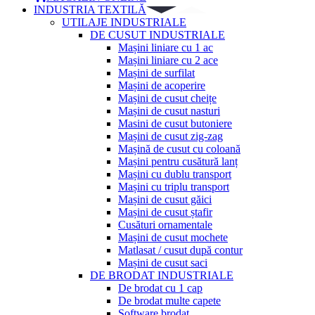
INDUSTRIA TEXTILĂ
UTILAJE INDUSTRIALE
DE CUSUT INDUSTRIALE
Mașini liniare cu 1 ac
Mașini liniare cu 2 ace
Mașini de surfilat
Mașini de acoperire
Mașini de cusut cheițe
Mașini de cusut nasturi
Masini de cusut butoniere
Mașini de cusut zig-zag
Mașină de cusut cu coloană
Mașini pentru cusătură lanț
Mașini cu dublu transport
Mașini cu triplu transport
Mașini de cusut găici
Mașini de cusut ștafir
Cusături ornamentale
Mașini de cusut mochete
Matlasat / cusut după contur
Mașini de cusut saci
DE BRODAT INDUSTRIALE
De brodat cu 1 cap
De brodat multe capete
Software brodat