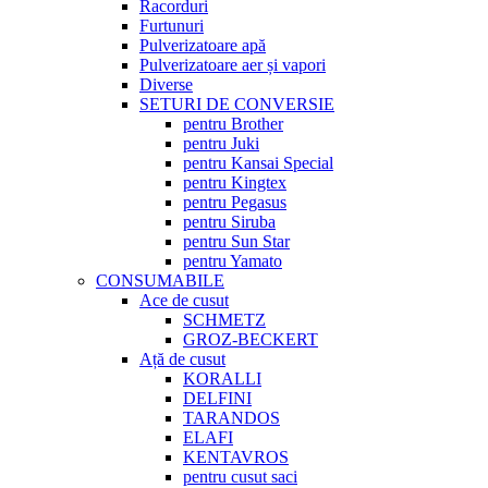
Racorduri
Furtunuri
Pulverizatoare apă
Pulverizatoare aer și vapori
Diverse
SETURI DE CONVERSIE
pentru Brother
pentru Juki
pentru Kansai Special
pentru Kingtex
pentru Pegasus
pentru Siruba
pentru Sun Star
pentru Yamato
CONSUMABILE
Ace de cusut
SCHMETZ
GROZ-BECKERT
Ață de cusut
KORALLI
DELFINI
TARANDOS
ELAFI
KENTAVROS
pentru cusut saci