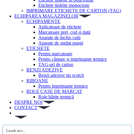
Etichete tipărite monocrom
IMPRIMARE ETICHETE DE CARTON (TAG)
ECHIPAREA MAGAZINELOR
ECHIPAMENTE
Aplicatoare de etichete
Marcatoare preț, cod și dată
Aparate de închis cutii
Aparate de sigilat pungi
ETICHETE
Pentru marcatoare
Pentru cântare și imprimante termice
TAG-uri de carton
BENZI ADEZIVE
Benzi adezive tip scotch
RIBOANE
Pentru imprimante termice
ROLE CASE DE MARCAT
Role hârtie termică
DESPRE NOI
CONTACT