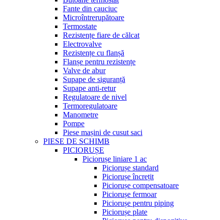
Fante din cauciuc
Microîntrerupătoare
Termostate
Rezistențe fiare de călcat
Electrovalve
Rezistențe cu flanșă
Flanșe pentru rezistențe
Valve de abur
Supape de siguranță
Supape anti-retur
Regulatoare de nivel
Termoregulatoare
Manometre
Pompe
Piese mașini de cusut saci
PIESE DE SCHIMB
PICIORUȘE
Piciorușe liniare 1 ac
Piciorușe standard
Piciorușe încrețit
Piciorușe compensatoare
Piciorușe fermoar
Piciorușe pentru piping
Piciorușe plate