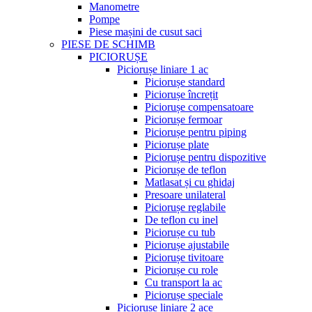
Manometre
Pompe
Piese mașini de cusut saci
PIESE DE SCHIMB
PICIORUȘE
Piciorușe liniare 1 ac
Piciorușe standard
Piciorușe încrețit
Piciorușe compensatoare
Piciorușe fermoar
Piciorușe pentru piping
Piciorușe plate
Piciorușe pentru dispozitive
Piciorușe de teflon
Matlasat și cu ghidaj
Presoare unilateral
Piciorușe reglabile
De teflon cu inel
Piciorușe cu tub
Piciorușe ajustabile
Piciorușe tivitoare
Piciorușe cu role
Cu transport la ac
Piciorușe speciale
Piciorușe liniare 2 ace