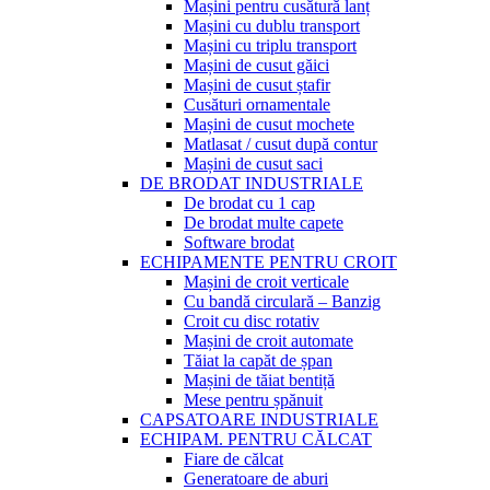
Mașini pentru cusătură lanț
Mașini cu dublu transport
Mașini cu triplu transport
Mașini de cusut găici
Mașini de cusut ștafir
Cusături ornamentale
Mașini de cusut mochete
Matlasat / cusut după contur
Mașini de cusut saci
DE BRODAT INDUSTRIALE
De brodat cu 1 cap
De brodat multe capete
Software brodat
ECHIPAMENTE PENTRU CROIT
Mașini de croit verticale
Cu bandă circulară – Banzig
Croit cu disc rotativ
Mașini de croit automate
Tăiat la capăt de șpan
Mașini de tăiat bentiță
Mese pentru șpănuit
CAPSATOARE INDUSTRIALE
ECHIPAM. PENTRU CĂLCAT
Fiare de călcat
Generatoare de aburi