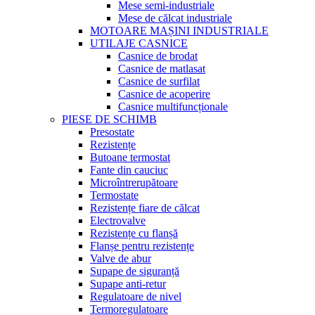
Mese semi-industriale
Mese de călcat industriale
MOTOARE MAȘINI INDUSTRIALE
UTILAJE CASNICE
Casnice de brodat
Casnice de matlasat
Casnice de surfilat
Casnice de acoperire
Casnice multifuncționale
PIESE DE SCHIMB
Presostate
Rezistențe
Butoane termostat
Fante din cauciuc
Microîntrerupătoare
Termostate
Rezistențe fiare de călcat
Electrovalve
Rezistențe cu flanșă
Flanșe pentru rezistențe
Valve de abur
Supape de siguranță
Supape anti-retur
Regulatoare de nivel
Termoregulatoare