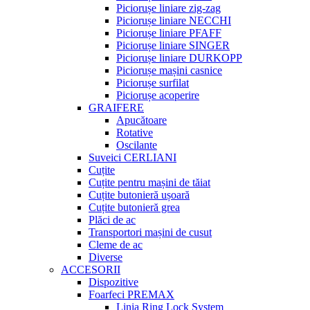
Piciorușe liniare zig-zag
Piciorușe liniare NECCHI
Piciorușe liniare PFAFF
Piciorușe liniare SINGER
Piciorușe liniare DURKOPP
Piciorușe mașini casnice
Piciorușe surfilat
Piciorușe acoperire
GRAIFERE
Apucătoare
Rotative
Oscilante
Suveici CERLIANI
Cuțite
Cuțite pentru mașini de tăiat
Cuțite butonieră ușoară
Cuțite butonieră grea
Plăci de ac
Transportori mașini de cusut
Cleme de ac
Diverse
ACCESORII
Dispozitive
Foarfeci PREMAX
Linia Ring Lock System