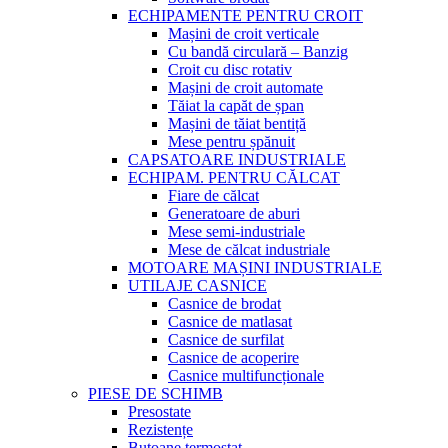
ECHIPAMENTE PENTRU CROIT
Mașini de croit verticale
Cu bandă circulară – Banzig
Croit cu disc rotativ
Mașini de croit automate
Tăiat la capăt de șpan
Mașini de tăiat bentiță
Mese pentru șpănuit
CAPSATOARE INDUSTRIALE
ECHIPAM. PENTRU CĂLCAT
Fiare de călcat
Generatoare de aburi
Mese semi-industriale
Mese de călcat industriale
MOTOARE MAȘINI INDUSTRIALE
UTILAJE CASNICE
Casnice de brodat
Casnice de matlasat
Casnice de surfilat
Casnice de acoperire
Casnice multifuncționale
PIESE DE SCHIMB
Presostate
Rezistențe
Butoane termostat