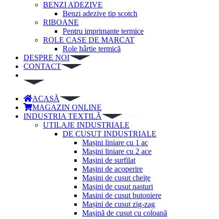
BENZI ADEZIVE
Benzi adezive tip scotch
RIBOANE
Pentru imprimante termice
ROLE CASE DE MARCAT
Role hârtie termică
DESPRE NOI
CONTACT
ACASĂ
MAGAZIN ONLINE
INDUSTRIA TEXTILĂ
UTILAJE INDUSTRIALE
DE CUSUT INDUSTRIALE
Mașini liniare cu 1 ac
Mașini liniare cu 2 ace
Mașini de surfilat
Mașini de acoperire
Mașini de cusut cheițe
Mașini de cusut nasturi
Masini de cusut butoniere
Mașini de cusut zig-zag
Mașină de cusut cu coloană