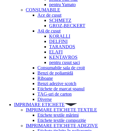
pentru Yamato
CONSUMABILE
Ace de cusut
SCHMETZ
GROZ-BECKERT
Ață de cusut
KORALLI
DELFINI
TARANDOS
ELAFI
KENTAVROS
pentru cusut saci
Consumabile sala de croit
Benzi de poliamidă
Riboane
Benzi adezive scotch
Etichete de marcat șpanul
TAG-uri de carton
Diverse
IMPRIMARE ETICHETE
IMPRIMARE ETICHETE TEXTILE
Etichete textile mărimi
Etichete textile compoziție
IMPRIMARE ETICHETE ADEZIVE
Etichete tipărite în policromie