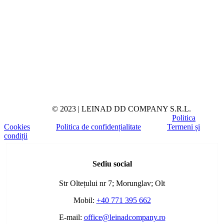
© 2023 | LEINAD DD COMPANY S.R.L.
Politica
Cookies
Politica de confidențialitate
Termeni și
condiții
Toggle
Sliding
Sediu social
Bar
Area
Str Oltețului nr 7; Morunglav; Olt
Mobil:
+40 771 395 662
E-mail:
office@leinadcompany.ro