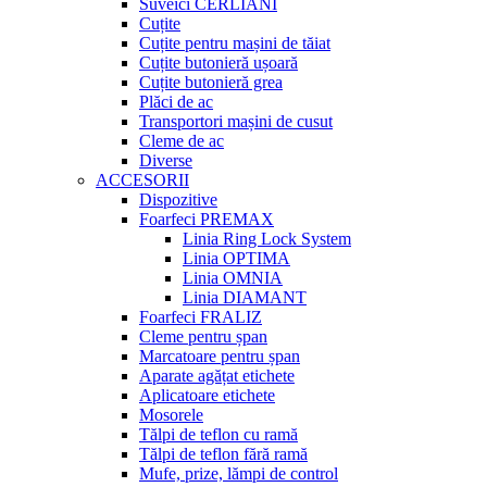
Suveici CERLIANI
Cuțite
Cuțite pentru mașini de tăiat
Cuțite butonieră ușoară
Cuțite butonieră grea
Plăci de ac
Transportori mașini de cusut
Cleme de ac
Diverse
ACCESORII
Dispozitive
Foarfeci PREMAX
Linia Ring Lock System
Linia OPTIMA
Linia OMNIA
Linia DIAMANT
Foarfeci FRALIZ
Cleme pentru șpan
Marcatoare pentru șpan
Aparate agățat etichete
Aplicatoare etichete
Mosorele
Tălpi de teflon cu ramă
Tălpi de teflon fără ramă
Mufe, prize, lămpi de control