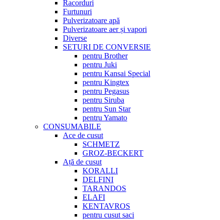
Racorduri
Furtunuri
Pulverizatoare apă
Pulverizatoare aer și vapori
Diverse
SETURI DE CONVERSIE
pentru Brother
pentru Juki
pentru Kansai Special
pentru Kingtex
pentru Pegasus
pentru Siruba
pentru Sun Star
pentru Yamato
CONSUMABILE
Ace de cusut
SCHMETZ
GROZ-BECKERT
Ață de cusut
KORALLI
DELFINI
TARANDOS
ELAFI
KENTAVROS
pentru cusut saci