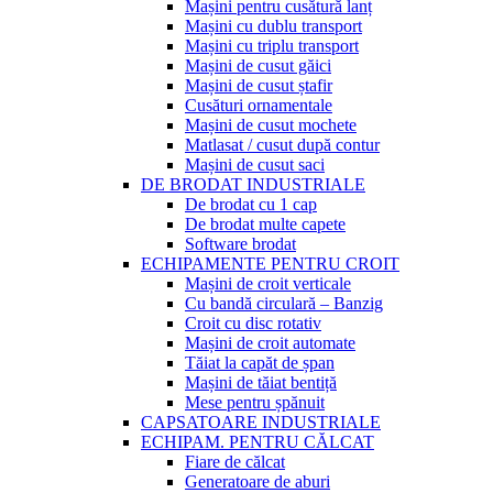
Mașini pentru cusătură lanț
Mașini cu dublu transport
Mașini cu triplu transport
Mașini de cusut găici
Mașini de cusut ștafir
Cusături ornamentale
Mașini de cusut mochete
Matlasat / cusut după contur
Mașini de cusut saci
DE BRODAT INDUSTRIALE
De brodat cu 1 cap
De brodat multe capete
Software brodat
ECHIPAMENTE PENTRU CROIT
Mașini de croit verticale
Cu bandă circulară – Banzig
Croit cu disc rotativ
Mașini de croit automate
Tăiat la capăt de șpan
Mașini de tăiat bentiță
Mese pentru șpănuit
CAPSATOARE INDUSTRIALE
ECHIPAM. PENTRU CĂLCAT
Fiare de călcat
Generatoare de aburi