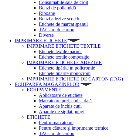
Consumabile sala de croit
Benzi de poliamidă
Riboane
Benzi adezive scotch
Etichete de marcat șpanul
TAG-uri de carton
Diverse
IMPRIMARE ETICHETE
IMPRIMARE ETICHETE TEXTILE
Etichete textile mărimi
Etichete textile compoziție
IMPRIMARE ETICHETE ADEZIVE
Etichete tipărite în policromie
Etichete tipărite monocrom
IMPRIMARE ETICHETE DE CARTON (TAG)
ECHIPAREA MAGAZINELOR
ECHIPAMENTE
Aplicatoare de etichete
Marcatoare preț, cod și dată
Aparate de închis cutii
Aparate de sigilat pungi
ETICHETE
Pentru marcatoare
Pentru cântare și imprimante termice
TAG-uri de carton