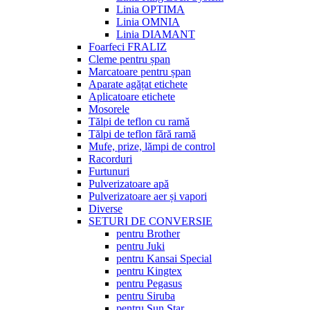
Linia OPTIMA
Linia OMNIA
Linia DIAMANT
Foarfeci FRALIZ
Cleme pentru șpan
Marcatoare pentru șpan
Aparate agățat etichete
Aplicatoare etichete
Mosorele
Tălpi de teflon cu ramă
Tălpi de teflon fără ramă
Mufe, prize, lămpi de control
Racorduri
Furtunuri
Pulverizatoare apă
Pulverizatoare aer și vapori
Diverse
SETURI DE CONVERSIE
pentru Brother
pentru Juki
pentru Kansai Special
pentru Kingtex
pentru Pegasus
pentru Siruba
pentru Sun Star