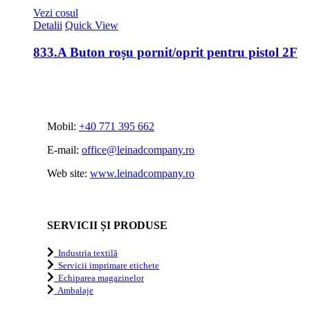
Vezi cosul
Detalii
Quick View
833.A Buton roșu pornit/oprit pentru pistol 2F
Mobil:
+40 771 395 662
E-mail:
office@leinadcompany.ro
Web site:
www.leinadcompany.ro
SERVICII ȘI PRODUSE
Industria textilă
Servicii imprimare etichete
Echiparea magazinelor
Ambalaje