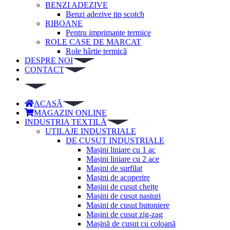
BENZI ADEZIVE
Benzi adezive tip scotch
RIBOANE
Pentru imprimante termice
ROLE CASE DE MARCAT
Role hârtie termică
DESPRE NOI
CONTACT
ACASĂ
MAGAZIN ONLINE
INDUSTRIA TEXTILĂ
UTILAJE INDUSTRIALE
DE CUSUT INDUSTRIALE
Mașini liniare cu 1 ac
Mașini liniare cu 2 ace
Mașini de surfilat
Mașini de acoperire
Mașini de cusut cheițe
Mașini de cusut nasturi
Masini de cusut butoniere
Mașini de cusut zig-zag
Mașină de cusut cu coloană