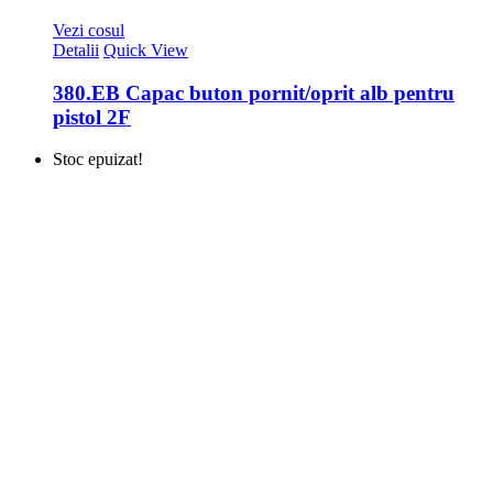
Vezi cosul
Detalii
Quick View
380.EB Capac buton pornit/oprit alb pentru
pistol 2F
Stoc epuizat!