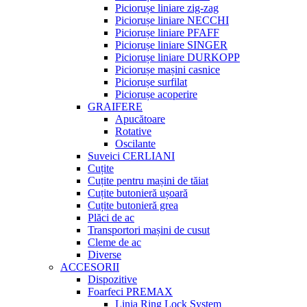
Piciorușe liniare zig-zag
Piciorușe liniare NECCHI
Piciorușe liniare PFAFF
Piciorușe liniare SINGER
Piciorușe liniare DURKOPP
Piciorușe mașini casnice
Piciorușe surfilat
Piciorușe acoperire
GRAIFERE
Apucătoare
Rotative
Oscilante
Suveici CERLIANI
Cuțite
Cuțite pentru mașini de tăiat
Cuțite butonieră ușoară
Cuțite butonieră grea
Plăci de ac
Transportori mașini de cusut
Cleme de ac
Diverse
ACCESORII
Dispozitive
Foarfeci PREMAX
Linia Ring Lock System