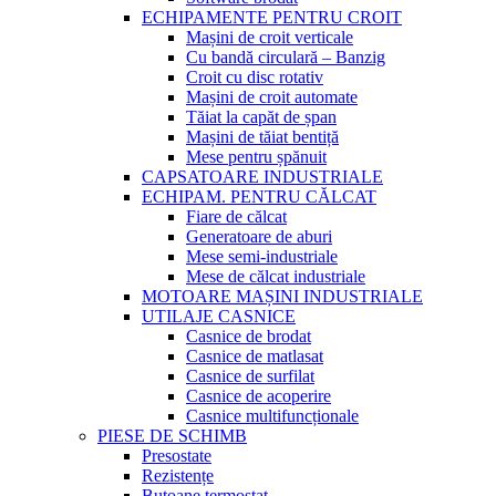
ECHIPAMENTE PENTRU CROIT
Mașini de croit verticale
Cu bandă circulară – Banzig
Croit cu disc rotativ
Mașini de croit automate
Tăiat la capăt de șpan
Mașini de tăiat bentiță
Mese pentru șpănuit
CAPSATOARE INDUSTRIALE
ECHIPAM. PENTRU CĂLCAT
Fiare de călcat
Generatoare de aburi
Mese semi-industriale
Mese de călcat industriale
MOTOARE MAȘINI INDUSTRIALE
UTILAJE CASNICE
Casnice de brodat
Casnice de matlasat
Casnice de surfilat
Casnice de acoperire
Casnice multifuncționale
PIESE DE SCHIMB
Presostate
Rezistențe
Butoane termostat