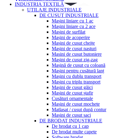
INDUSTRIA TEXTILĂ
UTILAJE INDUSTRIALE
DE CUSUT INDUSTRIALE
Mașini liniare cu 1 ac
Mașini liniare cu 2 ace
Mașini de surfilat
Mașini de acoperire
Mașini de cusut cheițe
Mașini de cusut nasturi
Masini de cusut butoniere
Mașini de cusut zig-zag
Mașină de cusut cu coloană
Mașini pentru cusătură lanț
Mașini cu dublu transport
Mașini cu triplu transport
Mașini de cusut găici
Mașini de cusut ștafir
Cusături ornamentale
Mașini de cusut mochete
Matlasat / cusut după contur
Mașini de cusut saci
DE BRODAT INDUSTRIALE
De brodat cu 1 cap
De brodat multe capete
Software brodat