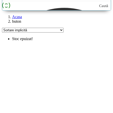
Caută
aici...
Acasa
buton
Stoc epuizat!