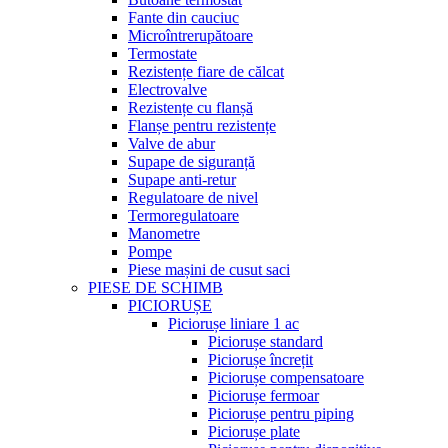
Fante din cauciuc
Microîntrerupătoare
Termostate
Rezistențe fiare de călcat
Electrovalve
Rezistențe cu flanșă
Flanșe pentru rezistențe
Valve de abur
Supape de siguranță
Supape anti-retur
Regulatoare de nivel
Termoregulatoare
Manometre
Pompe
Piese mașini de cusut saci
PIESE DE SCHIMB
PICIORUȘE
Piciorușe liniare 1 ac
Piciorușe standard
Piciorușe încrețit
Piciorușe compensatoare
Piciorușe fermoar
Piciorușe pentru piping
Piciorușe plate