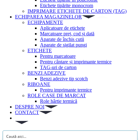
Etichete tipărite monocrom
IMPRIMARE ETICHETE DE CARTON (TAG)
ECHIPAREA MAGAZINELOR
ECHIPAMENTE
Aplicatoare de etichete
Marcatoare preț, cod și dată
Aparate de închis cutii
Aparate de sigilat pungi
ETICHETE
Pentru marcatoare
Pentru cântare și imprimante termice
TAG-uri de carton
BENZI ADEZIVE
Benzi adezive tip scotch
RIBOANE
Pentru imprimante termice
ROLE CASE DE MARCAT
Role hârtie termică
DESPRE NOI
CONTACT