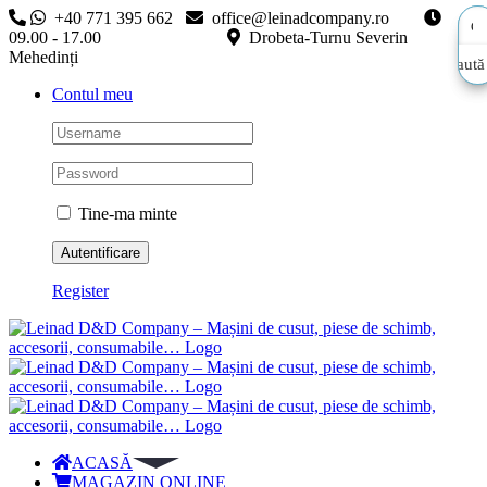
Skip
+40 771 395 662
office@leinadcompany.ro
to
09.00 - 17.00
Drobeta-Turnu Severin
content
Mehedinți
Caută
Caută
Contul meu
aici…
aici…
Tine-ma minte
Register
ACASĂ
MAGAZIN ONLINE