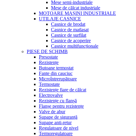
Mese semi-industriale
Mese de călcat industriale
MOTOARE MAȘINI INDUSTRIALE
UTILAJE CASNICE
Casnice de brodat
Casnice de matlasat
Casnice de surfilat
Casnice de acoperire
Casnice multifuncționale
PIESE DE SCHIMB
Presostate
Rezistențe
Butoane termostat
Fante din cauciuc
Microîntrerupătoare
Termostate
Rezistențe fiare de călcat
Electrovalve
Rezistențe cu flanșă
Flanșe pentru rezistențe
Valve de abur
Supape de siguranță
Supape anti-retur
Regulatoare de nivel
Termoregulatoare