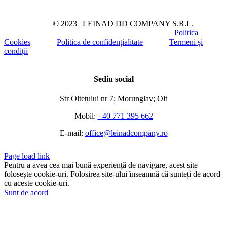
© 2023 | LEINAD DD COMPANY S.R.L.
Politica
Cookies
Politica de confidențialitate
Termeni și
condiții
Toggle
Sliding
Sediu social
Bar
Area
Str Oltețului nr 7; Morunglav; Olt
Mobil:
+40 771 395 662
E-mail:
office@leinadcompany.ro
Page load link
Pentru a avea cea mai bună experiență de navigare, acest site
folosește cookie-uri. Folosirea site-ului înseamnă că sunteți de acord
cu aceste cookie-uri.
Sunt de acord
Go
to
Top