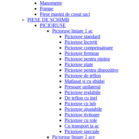
Manometre
Pompe
Piese mașini de cusut saci
PIESE DE SCHIMB
PICIORUȘE
Piciorușe liniare 1 ac
Piciorușe standard
Piciorușe încrețit
Piciorușe compensatoare
Piciorușe fermoar
Piciorușe pentru piping
Piciorușe plate
Piciorușe pentru dispozitive
Piciorușe de teflon
Matlasat și cu ghidaj
Presoare unilateral
Piciorușe reglabile
De teflon cu inel
Piciorușe cu tub
Piciorușe ajustabile
Piciorușe tivitoare
Piciorușe cu role
Cu transport la ac
Piciorușe speciale
Piciorușe liniare 2 ace