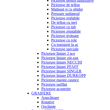
Piciorușe pentru dispozitive
Piciorușe de teflon
Matlasat și cu ghidaj
Presoare unilateral
Piciorușe reglabile
De teflon cu inel
Piciorușe cu tub
Piciorușe ajustabile
Piciorușe tivitoare
Piciorușe cu role
Cu transport la ac
Piciorușe speciale
Piciorușe liniare 2 ace
Piciorușe liniare zig-zag
Piciorușe liniare NECCHI
Piciorușe liniare PFAFF
Piciorușe liniare SINGER
Piciorușe liniare DURKOPP
Piciorușe mașini casnice
Piciorușe surfilat
Piciorușe acoperire
GRAIFERE
Apucătoare
Rotative
Oscilante