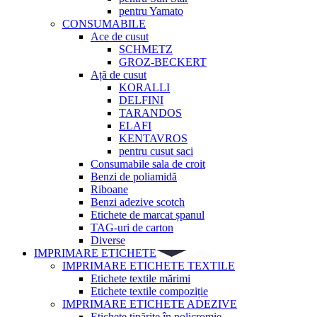
pentru Yamato
CONSUMABILE
Ace de cusut
SCHMETZ
GROZ-BECKERT
Ață de cusut
KORALLI
DELFINI
TARANDOS
ELAFI
KENTAVROS
pentru cusut saci
Consumabile sala de croit
Benzi de poliamidă
Riboane
Benzi adezive scotch
Etichete de marcat șpanul
TAG-uri de carton
Diverse
IMPRIMARE ETICHETE
IMPRIMARE ETICHETE TEXTILE
Etichete textile mărimi
Etichete textile compoziție
IMPRIMARE ETICHETE ADEZIVE
Etichete tipărite în policromie