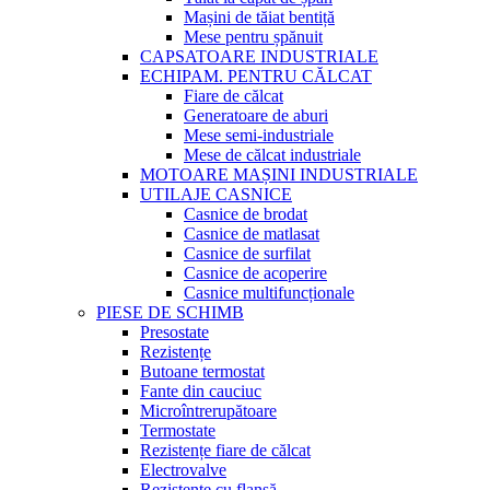
Mașini de tăiat bentiță
Mese pentru șpănuit
CAPSATOARE INDUSTRIALE
ECHIPAM. PENTRU CĂLCAT
Fiare de călcat
Generatoare de aburi
Mese semi-industriale
Mese de călcat industriale
MOTOARE MAȘINI INDUSTRIALE
UTILAJE CASNICE
Casnice de brodat
Casnice de matlasat
Casnice de surfilat
Casnice de acoperire
Casnice multifuncționale
PIESE DE SCHIMB
Presostate
Rezistențe
Butoane termostat
Fante din cauciuc
Microîntrerupătoare
Termostate
Rezistențe fiare de călcat
Electrovalve
Rezistențe cu flanșă