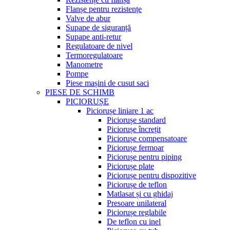
Flanșe pentru rezistențe
Valve de abur
Supape de siguranță
Supape anti-retur
Regulatoare de nivel
Termoregulatoare
Manometre
Pompe
Piese mașini de cusut saci
PIESE DE SCHIMB
PICIORUȘE
Piciorușe liniare 1 ac
Piciorușe standard
Piciorușe încrețit
Piciorușe compensatoare
Piciorușe fermoar
Piciorușe pentru piping
Piciorușe plate
Piciorușe pentru dispozitive
Piciorușe de teflon
Matlasat și cu ghidaj
Presoare unilateral
Piciorușe reglabile
De teflon cu inel