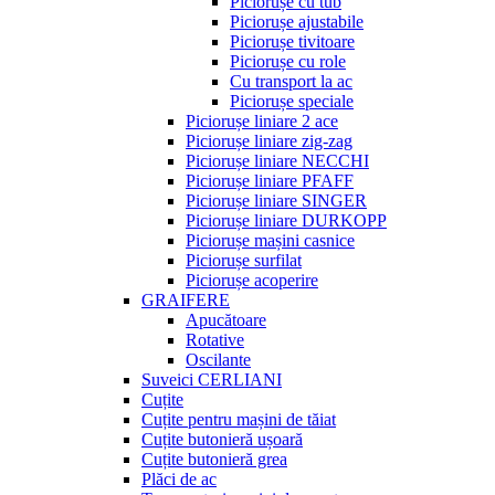
Piciorușe cu tub
Piciorușe ajustabile
Piciorușe tivitoare
Piciorușe cu role
Cu transport la ac
Piciorușe speciale
Piciorușe liniare 2 ace
Piciorușe liniare zig-zag
Piciorușe liniare NECCHI
Piciorușe liniare PFAFF
Piciorușe liniare SINGER
Piciorușe liniare DURKOPP
Piciorușe mașini casnice
Piciorușe surfilat
Piciorușe acoperire
GRAIFERE
Apucătoare
Rotative
Oscilante
Suveici CERLIANI
Cuțite
Cuțite pentru mașini de tăiat
Cuțite butonieră ușoară
Cuțite butonieră grea
Plăci de ac