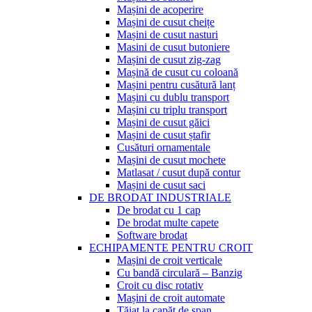
Mașini de acoperire
Mașini de cusut cheițe
Mașini de cusut nasturi
Masini de cusut butoniere
Mașini de cusut zig-zag
Mașină de cusut cu coloană
Mașini pentru cusătură lanț
Mașini cu dublu transport
Mașini cu triplu transport
Mașini de cusut găici
Mașini de cusut ștafir
Cusături ornamentale
Mașini de cusut mochete
Matlasat / cusut după contur
Mașini de cusut saci
DE BRODAT INDUSTRIALE
De brodat cu 1 cap
De brodat multe capete
Software brodat
ECHIPAMENTE PENTRU CROIT
Mașini de croit verticale
Cu bandă circulară – Banzig
Croit cu disc rotativ
Mașini de croit automate
Tăiat la capăt de șpan