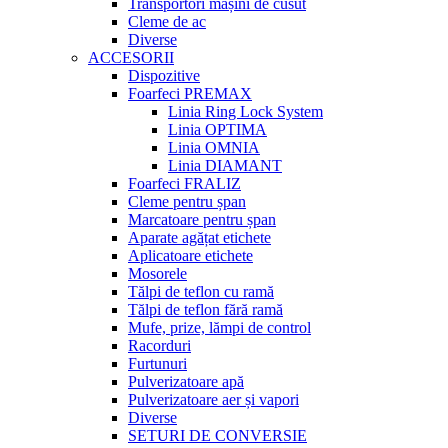
Transportori mașini de cusut
Cleme de ac
Diverse
ACCESORII
Dispozitive
Foarfeci PREMAX
Linia Ring Lock System
Linia OPTIMA
Linia OMNIA
Linia DIAMANT
Foarfeci FRALIZ
Cleme pentru șpan
Marcatoare pentru șpan
Aparate agățat etichete
Aplicatoare etichete
Mosorele
Tălpi de teflon cu ramă
Tălpi de teflon fără ramă
Mufe, prize, lămpi de control
Racorduri
Furtunuri
Pulverizatoare apă
Pulverizatoare aer și vapori
Diverse
SETURI DE CONVERSIE