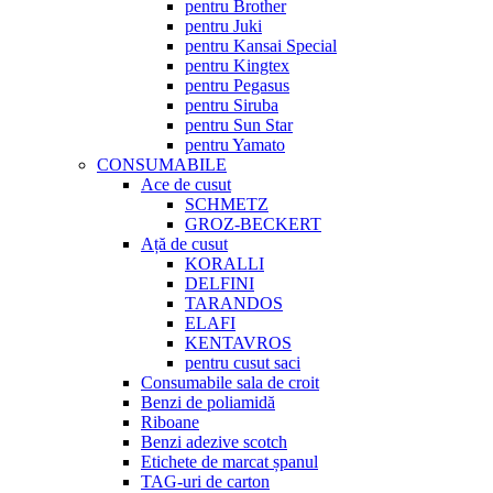
pentru Brother
pentru Juki
pentru Kansai Special
pentru Kingtex
pentru Pegasus
pentru Siruba
pentru Sun Star
pentru Yamato
CONSUMABILE
Ace de cusut
SCHMETZ
GROZ-BECKERT
Ață de cusut
KORALLI
DELFINI
TARANDOS
ELAFI
KENTAVROS
pentru cusut saci
Consumabile sala de croit
Benzi de poliamidă
Riboane
Benzi adezive scotch
Etichete de marcat șpanul
TAG-uri de carton