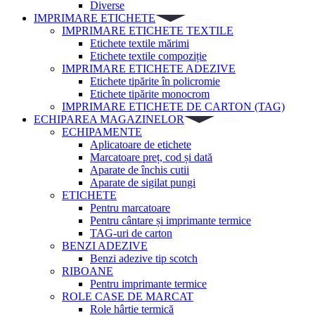
Diverse
IMPRIMARE ETICHETE
IMPRIMARE ETICHETE TEXTILE
Etichete textile mărimi
Etichete textile compoziție
IMPRIMARE ETICHETE ADEZIVE
Etichete tipărite în policromie
Etichete tipărite monocrom
IMPRIMARE ETICHETE DE CARTON (TAG)
ECHIPAREA MAGAZINELOR
ECHIPAMENTE
Aplicatoare de etichete
Marcatoare preț, cod și dată
Aparate de închis cutii
Aparate de sigilat pungi
ETICHETE
Pentru marcatoare
Pentru cântare și imprimante termice
TAG-uri de carton
BENZI ADEZIVE
Benzi adezive tip scotch
RIBOANE
Pentru imprimante termice
ROLE CASE DE MARCAT
Role hârtie termică