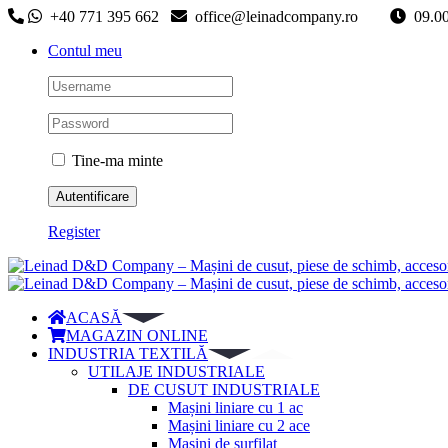
Skip
+40 771 395 662
office@leinadcompany.ro
09
to
Contul meu
content
Tine-ma minte
Register
ACASĂ
MAGAZIN ONLINE
INDUSTRIA TEXTILĂ
UTILAJE INDUSTRIALE
DE CUSUT INDUSTRIALE
Mașini liniare cu 1 ac
Mașini liniare cu 2 ace
Mașini de surfilat