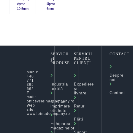
lățime
lățime
10.5mm
6mm
SERVICII
SERVICII
CONTACT
ȘI
PENTRU
PRODUSE
CLIENȚI
Mobil:
Despre
+40
noi
771
Industria
Expediere
395
textilă
și
662
Contact
livrare
E-
mail:
office@leinadcompany.ro
Servicii
Web
imprimare
Retur
site:
etichete
www.leinadcompany.ro
Plăți
Echiparea
magazinelor
Suport