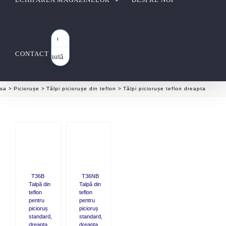
CONTACT
Caută
aici…
sa
Piciorușe
Tălpi piciorușe din teflon
Tălpi piciorușe teflon dreapta
CK
QUICK
W
VIEW
T36B
T36NB
Talpă din
Talpă din
teflon
teflon
pentru
pentru
picioruș
picioruș
standard,
standard,
dreapta,
dreapta,