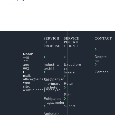
SERVICII
SERVICII
CONTACT
ȘI
PENTRU
PRODUSE
CLIENȚI
Mobil:
Despre
+40
noi
771
Industria
Expediere
395
textilă
și
662
Contact
livrare
E-
mail:
office@leinadcompany.ro
Servicii
Web
imprimare
Retur
site:
etichete
www.leinadcompany.ro
Plăți
Echiparea
magazinelor
Suport
Ambalaje