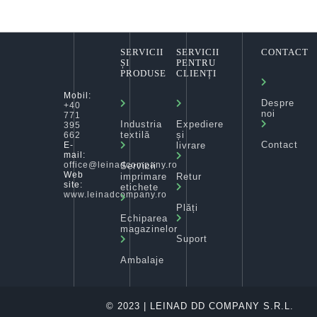
SERVICII
SERVICII
CONTACT
ȘI
PENTRU
PRODUSE
CLIENȚI
Mobil:
Despre
+40
noi
771
Industria
Expediere
395
textilă
și
662
Contact
livrare
E-
mail:
office@leinadcompany.ro
Servicii
Web
imprimare
Retur
site:
etichete
www.leinadcompany.ro
Plăți
Echiparea
magazinelor
Suport
Ambalaje
© 2023 | LEINAD DD COMPANY S.R.L.