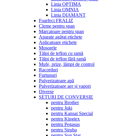
Linia OPTIMA
Linia OMNIA
Linia DIAMANT
Foarfeci FRALIZ
Cleme pentru șpan
Marcatoare pentru șpan
Aparate agățat etichete
Aplicatoare etichete
Mosorele
Tălpi de teflon cu ramă
Tălpi de teflon fără ramă
Mufe, prize, lămpi de control
Racorduri
Furtunuri
Pulverizatoare apă
Pulverizatoare aer și vapori
Diverse
SETURI DE CONVERSIE
pentru Brother
pentru Juki
pentru Kansai Special
pentru Kingtex
pentru Pegasus
pentru Siruba
pentru Sun Star