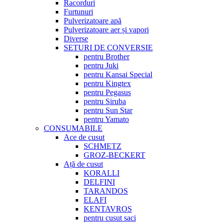
Racorduri
Furtunuri
Pulverizatoare apă
Pulverizatoare aer și vapori
Diverse
SETURI DE CONVERSIE
pentru Brother
pentru Juki
pentru Kansai Special
pentru Kingtex
pentru Pegasus
pentru Siruba
pentru Sun Star
pentru Yamato
CONSUMABILE
Ace de cusut
SCHMETZ
GROZ-BECKERT
Ață de cusut
KORALLI
DELFINI
TARANDOS
ELAFI
KENTAVROS
pentru cusut saci