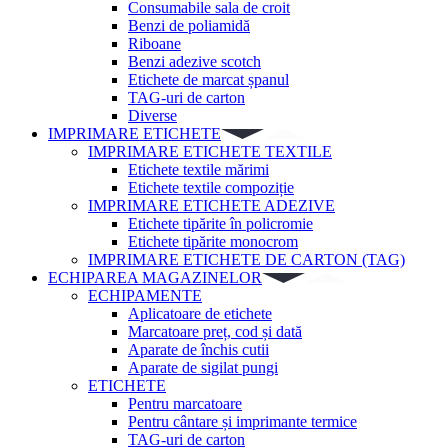
Consumabile sala de croit
Benzi de poliamidă
Riboane
Benzi adezive scotch
Etichete de marcat șpanul
TAG-uri de carton
Diverse
IMPRIMARE ETICHETE
IMPRIMARE ETICHETE TEXTILE
Etichete textile mărimi
Etichete textile compoziție
IMPRIMARE ETICHETE ADEZIVE
Etichete tipărite în policromie
Etichete tipărite monocrom
IMPRIMARE ETICHETE DE CARTON (TAG)
ECHIPAREA MAGAZINELOR
ECHIPAMENTE
Aplicatoare de etichete
Marcatoare preț, cod și dată
Aparate de închis cutii
Aparate de sigilat pungi
ETICHETE
Pentru marcatoare
Pentru cântare și imprimante termice
TAG-uri de carton