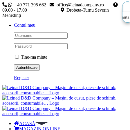
Skip
+40 771 395 662
office@leinadcompany.ro
to
09.00 - 17.00
Drobeta-Turnu Severin
content
Mehedinți
Caută
Caută
Contul meu
aici…
aici…
Tine-ma minte
Register
ACASĂ
MAGAZIN ONLINE