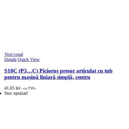
Vezi cosul
Detalii
Quick View
S10C (P3…C) Picioruș presor articulat cu tub
pentru mașină liniară simplă, centru
41,65
lei
- cu TVA -
Stoc epuizat!