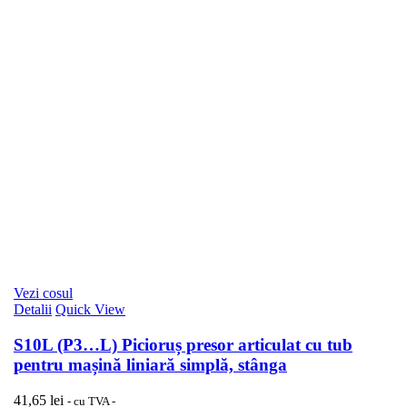
Vezi cosul
Detalii
Quick View
S10L (P3…L) Picioruș presor articulat cu tub
pentru mașină liniară simplă, stânga
41,65
lei
- cu TVA -