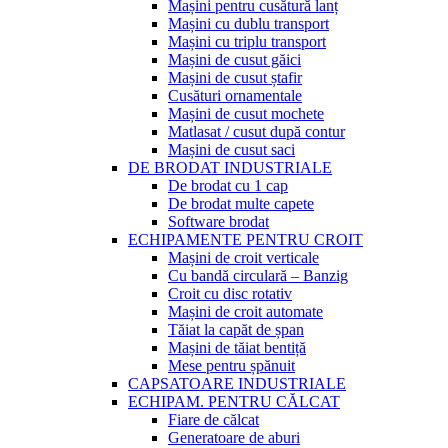
Mașini pentru cusătură lanț
Mașini cu dublu transport
Mașini cu triplu transport
Mașini de cusut găici
Mașini de cusut ștafir
Cusături ornamentale
Mașini de cusut mochete
Matlasat / cusut după contur
Mașini de cusut saci
DE BRODAT INDUSTRIALE
De brodat cu 1 cap
De brodat multe capete
Software brodat
ECHIPAMENTE PENTRU CROIT
Mașini de croit verticale
Cu bandă circulară – Banzig
Croit cu disc rotativ
Mașini de croit automate
Tăiat la capăt de șpan
Mașini de tăiat bentiță
Mese pentru șpănuit
CAPSATOARE INDUSTRIALE
ECHIPAM. PENTRU CĂLCAT
Fiare de călcat
Generatoare de aburi