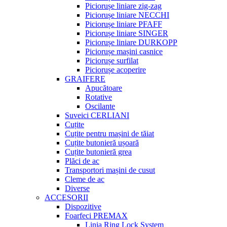
Piciorușe liniare zig-zag
Piciorușe liniare NECCHI
Piciorușe liniare PFAFF
Piciorușe liniare SINGER
Piciorușe liniare DURKOPP
Piciorușe mașini casnice
Piciorușe surfilat
Piciorușe acoperire
GRAIFERE
Apucătoare
Rotative
Oscilante
Suveici CERLIANI
Cuțite
Cuțite pentru mașini de tăiat
Cuțite butonieră ușoară
Cuțite butonieră grea
Plăci de ac
Transportori mașini de cusut
Cleme de ac
Diverse
ACCESORII
Dispozitive
Foarfeci PREMAX
Linia Ring Lock System