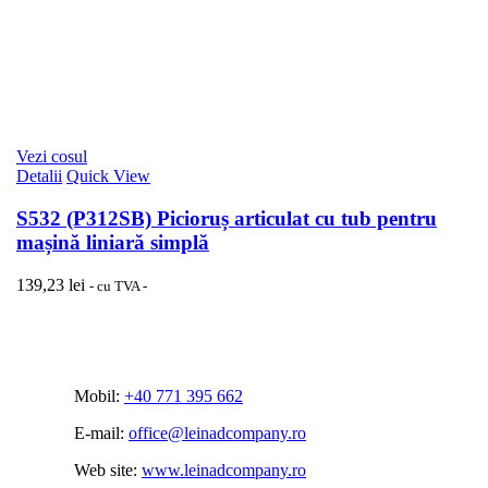
Vezi cosul
Detalii
Quick View
S532 (P312SB) Picioruș articulat cu tub pentru
mașină liniară simplă
139,23
lei
- cu TVA -
Mobil:
+40 771 395 662
E-mail:
office@leinadcompany.ro
Web site:
www.leinadcompany.ro