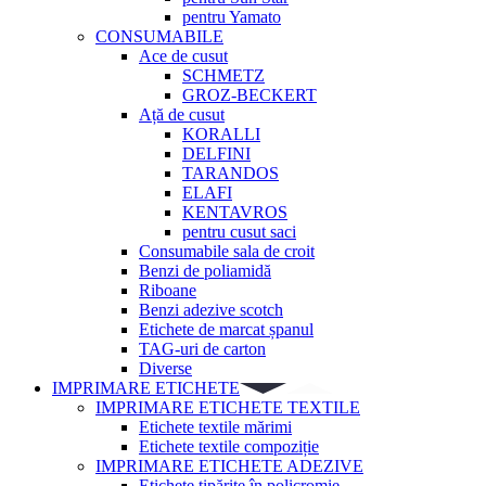
pentru Yamato
CONSUMABILE
Ace de cusut
SCHMETZ
GROZ-BECKERT
Ață de cusut
KORALLI
DELFINI
TARANDOS
ELAFI
KENTAVROS
pentru cusut saci
Consumabile sala de croit
Benzi de poliamidă
Riboane
Benzi adezive scotch
Etichete de marcat șpanul
TAG-uri de carton
Diverse
IMPRIMARE ETICHETE
IMPRIMARE ETICHETE TEXTILE
Etichete textile mărimi
Etichete textile compoziție
IMPRIMARE ETICHETE ADEZIVE
Etichete tipărite în policromie