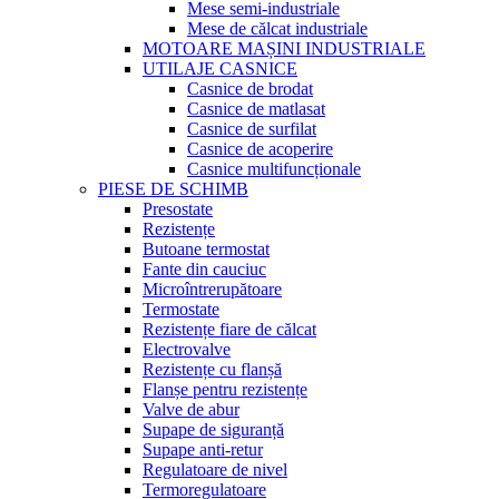
Mese semi-industriale
Mese de călcat industriale
MOTOARE MAȘINI INDUSTRIALE
UTILAJE CASNICE
Casnice de brodat
Casnice de matlasat
Casnice de surfilat
Casnice de acoperire
Casnice multifuncționale
PIESE DE SCHIMB
Presostate
Rezistențe
Butoane termostat
Fante din cauciuc
Microîntrerupătoare
Termostate
Rezistențe fiare de călcat
Electrovalve
Rezistențe cu flanșă
Flanșe pentru rezistențe
Valve de abur
Supape de siguranță
Supape anti-retur
Regulatoare de nivel
Termoregulatoare