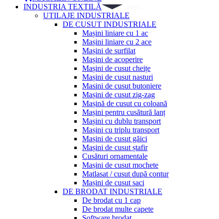
INDUSTRIA TEXTILĂ
UTILAJE INDUSTRIALE
DE CUSUT INDUSTRIALE
Mașini liniare cu 1 ac
Mașini liniare cu 2 ace
Mașini de surfilat
Mașini de acoperire
Mașini de cusut cheițe
Mașini de cusut nasturi
Masini de cusut butoniere
Mașini de cusut zig-zag
Mașină de cusut cu coloană
Mașini pentru cusătură lanț
Mașini cu dublu transport
Mașini cu triplu transport
Mașini de cusut găici
Mașini de cusut ștafir
Cusături ornamentale
Mașini de cusut mochete
Matlasat / cusut după contur
Mașini de cusut saci
DE BRODAT INDUSTRIALE
De brodat cu 1 cap
De brodat multe capete
Software brodat