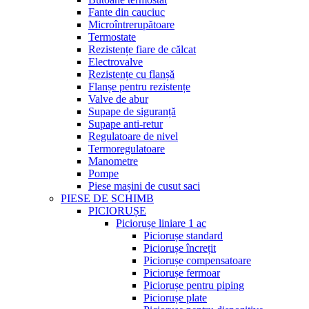
Fante din cauciuc
Microîntrerupătoare
Termostate
Rezistențe fiare de călcat
Electrovalve
Rezistențe cu flanșă
Flanșe pentru rezistențe
Valve de abur
Supape de siguranță
Supape anti-retur
Regulatoare de nivel
Termoregulatoare
Manometre
Pompe
Piese mașini de cusut saci
PIESE DE SCHIMB
PICIORUȘE
Piciorușe liniare 1 ac
Piciorușe standard
Piciorușe încrețit
Piciorușe compensatoare
Piciorușe fermoar
Piciorușe pentru piping
Piciorușe plate