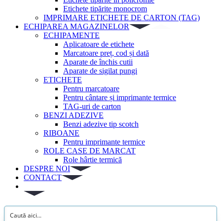
Etichete tipărite monocrom
IMPRIMARE ETICHETE DE CARTON (TAG)
ECHIPAREA MAGAZINELOR
ECHIPAMENTE
Aplicatoare de etichete
Marcatoare preț, cod și dată
Aparate de închis cutii
Aparate de sigilat pungi
ETICHETE
Pentru marcatoare
Pentru cântare și imprimante termice
TAG-uri de carton
BENZI ADEZIVE
Benzi adezive tip scotch
RIBOANE
Pentru imprimante termice
ROLE CASE DE MARCAT
Role hârtie termică
DESPRE NOI
CONTACT