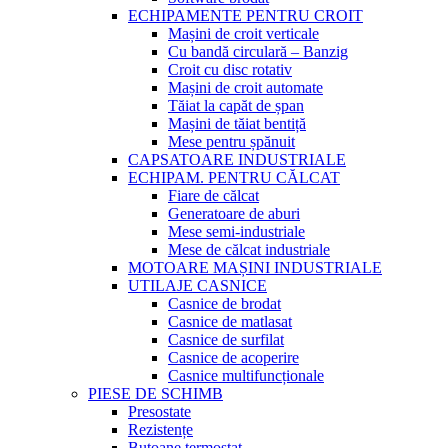
ECHIPAMENTE PENTRU CROIT
Mașini de croit verticale
Cu bandă circulară – Banzig
Croit cu disc rotativ
Mașini de croit automate
Tăiat la capăt de șpan
Mașini de tăiat bentiță
Mese pentru șpănuit
CAPSATOARE INDUSTRIALE
ECHIPAM. PENTRU CĂLCAT
Fiare de călcat
Generatoare de aburi
Mese semi-industriale
Mese de călcat industriale
MOTOARE MAȘINI INDUSTRIALE
UTILAJE CASNICE
Casnice de brodat
Casnice de matlasat
Casnice de surfilat
Casnice de acoperire
Casnice multifuncționale
PIESE DE SCHIMB
Presostate
Rezistențe
Butoane termostat