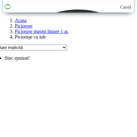
Caută
aici...
Acasa
Piciorușe
Piciorușe mașini liniare 1 ac
Piciorușe cu tub
Stoc epuizat!