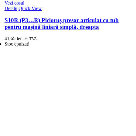
Vezi cosul
Detalii
Quick View
S10R (P3…R) Picioruș presor articulat cu tub
pentru mașină liniară simplă, dreapta
41,65
lei
- cu TVA -
Stoc epuizat!