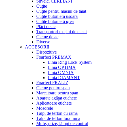
Suveici CERLIANI
Cuțite
Cuțite pentru mașini de tăiat
Cuțite butonieră ușoară
Cuțite butonieră grea
Plăci de ac
Transportori mașini de cusut
Cleme de ac
Diverse
ACCESORII
Dispozitive
Foarfeci PREMAX
Linia Ring Lock System
Linia OPTIMA
Linia OMNIA
Linia DIAMANT
Foarfeci FRALIZ
Cleme pentru șpan
Marcatoare pentru șpan
Aparate agățat etichete
Aplicatoare etichete
Mosorele
Tălpi de teflon cu ramă
Tălpi de teflon fără ramă
Mufe, prize, lămpi de control