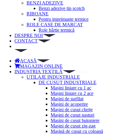
BENZI ADEZIVE
Benzi adezive tip scotch
RIBOANE
Pentru imprimante termice
ROLE CASE DE MARCAT
Role hârtie termică
DESPRE NOI
CONTACT
ACASĂ
MAGAZIN ONLINE
INDUSTRIA TEXTILĂ
UTILAJE INDUSTRIALE
DE CUSUT INDUSTRIALE
Mașini liniare cu 1 ac
Mașini liniare cu 2 ace
Mașini de surfilat
Mașini de acoperire
Mașini de cusut cheițe
Mașini de cusut nasturi
Masini de cusut butoniere
Mașini de cusut zig-zag
Mașină de cusut cu coloană