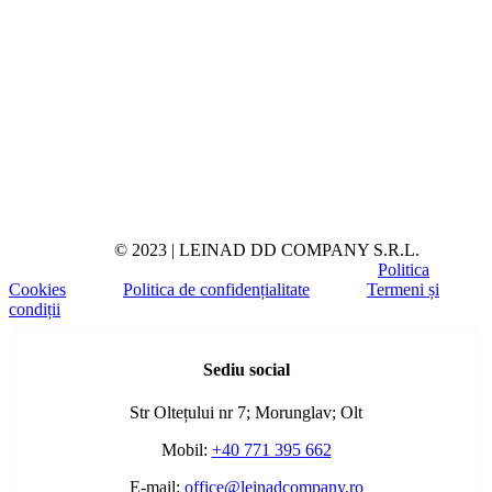
© 2023 | LEINAD DD COMPANY S.R.L.
Politica
Cookies
Politica de confidențialitate
Termeni și
condiții
Toggle
Sliding
Sediu social
Bar
Area
Str Oltețului nr 7; Morunglav; Olt
Mobil:
+40 771 395 662
E-mail:
office@leinadcompany.ro