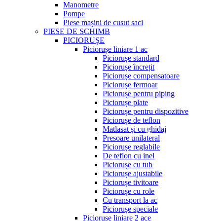
Manometre
Pompe
Piese mașini de cusut saci
PIESE DE SCHIMB
PICIORUȘE
Piciorușe liniare 1 ac
Piciorușe standard
Piciorușe încrețit
Piciorușe compensatoare
Piciorușe fermoar
Piciorușe pentru piping
Piciorușe plate
Piciorușe pentru dispozitive
Piciorușe de teflon
Matlasat și cu ghidaj
Presoare unilateral
Piciorușe reglabile
De teflon cu inel
Piciorușe cu tub
Piciorușe ajustabile
Piciorușe tivitoare
Piciorușe cu role
Cu transport la ac
Piciorușe speciale
Piciorușe liniare 2 ace