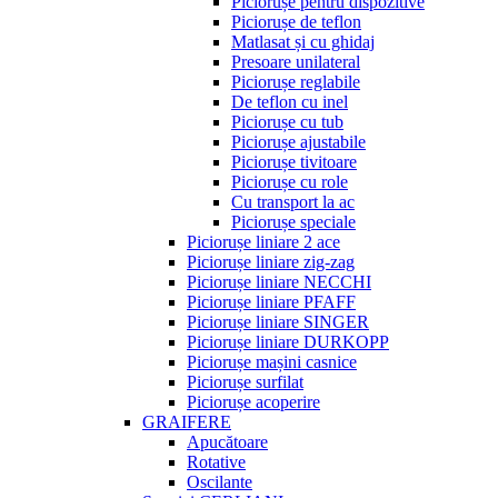
Piciorușe pentru dispozitive
Piciorușe de teflon
Matlasat și cu ghidaj
Presoare unilateral
Piciorușe reglabile
De teflon cu inel
Piciorușe cu tub
Piciorușe ajustabile
Piciorușe tivitoare
Piciorușe cu role
Cu transport la ac
Piciorușe speciale
Piciorușe liniare 2 ace
Piciorușe liniare zig-zag
Piciorușe liniare NECCHI
Piciorușe liniare PFAFF
Piciorușe liniare SINGER
Piciorușe liniare DURKOPP
Piciorușe mașini casnice
Piciorușe surfilat
Piciorușe acoperire
GRAIFERE
Apucătoare
Rotative
Oscilante