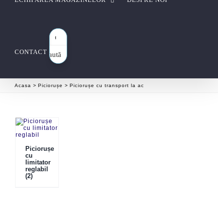
CONTACT
Caută
aici…
Acasa
Piciorușe
Piciorușe cu transport la ac
Piciorușe
cu
limitator
reglabil
(2)