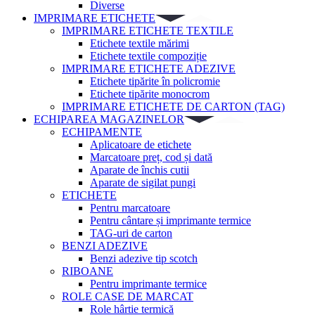
Diverse
IMPRIMARE ETICHETE
IMPRIMARE ETICHETE TEXTILE
Etichete textile mărimi
Etichete textile compoziție
IMPRIMARE ETICHETE ADEZIVE
Etichete tipărite în policromie
Etichete tipărite monocrom
IMPRIMARE ETICHETE DE CARTON (TAG)
ECHIPAREA MAGAZINELOR
ECHIPAMENTE
Aplicatoare de etichete
Marcatoare preț, cod și dată
Aparate de închis cutii
Aparate de sigilat pungi
ETICHETE
Pentru marcatoare
Pentru cântare și imprimante termice
TAG-uri de carton
BENZI ADEZIVE
Benzi adezive tip scotch
RIBOANE
Pentru imprimante termice
ROLE CASE DE MARCAT
Role hârtie termică