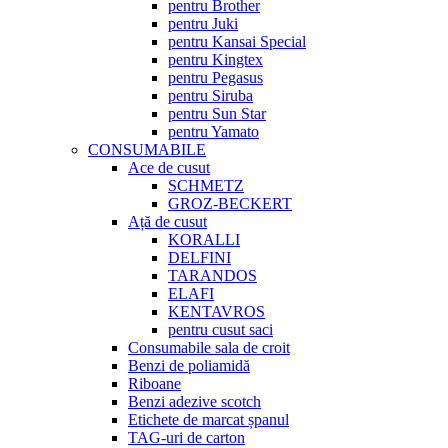
pentru Brother
pentru Juki
pentru Kansai Special
pentru Kingtex
pentru Pegasus
pentru Siruba
pentru Sun Star
pentru Yamato
CONSUMABILE
Ace de cusut
SCHMETZ
GROZ-BECKERT
Ață de cusut
KORALLI
DELFINI
TARANDOS
ELAFI
KENTAVROS
pentru cusut saci
Consumabile sala de croit
Benzi de poliamidă
Riboane
Benzi adezive scotch
Etichete de marcat șpanul
TAG-uri de carton