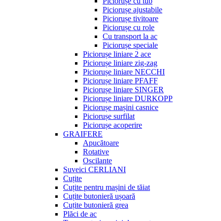
Piciorușe cu tub
Piciorușe ajustabile
Piciorușe tivitoare
Piciorușe cu role
Cu transport la ac
Piciorușe speciale
Piciorușe liniare 2 ace
Piciorușe liniare zig-zag
Piciorușe liniare NECCHI
Piciorușe liniare PFAFF
Piciorușe liniare SINGER
Piciorușe liniare DURKOPP
Piciorușe mașini casnice
Piciorușe surfilat
Piciorușe acoperire
GRAIFERE
Apucătoare
Rotative
Oscilante
Suveici CERLIANI
Cuțite
Cuțite pentru mașini de tăiat
Cuțite butonieră ușoară
Cuțite butonieră grea
Plăci de ac