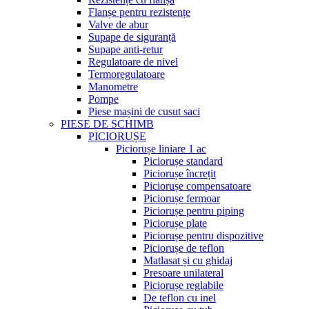
Flanșe pentru rezistențe
Valve de abur
Supape de siguranță
Supape anti-retur
Regulatoare de nivel
Termoregulatoare
Manometre
Pompe
Piese mașini de cusut saci
PIESE DE SCHIMB
PICIORUȘE
Piciorușe liniare 1 ac
Piciorușe standard
Piciorușe încrețit
Piciorușe compensatoare
Piciorușe fermoar
Piciorușe pentru piping
Piciorușe plate
Piciorușe pentru dispozitive
Piciorușe de teflon
Matlasat și cu ghidaj
Presoare unilateral
Piciorușe reglabile
De teflon cu inel