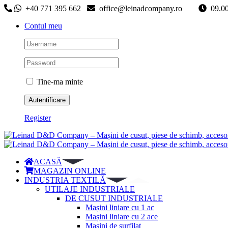
Skip
+40 771 395 662
office@leinadcompany.ro
09
to
Contul meu
content
Tine-ma minte
Register
ACASĂ
MAGAZIN ONLINE
INDUSTRIA TEXTILĂ
UTILAJE INDUSTRIALE
DE CUSUT INDUSTRIALE
Mașini liniare cu 1 ac
Mașini liniare cu 2 ace
Mașini de surfilat