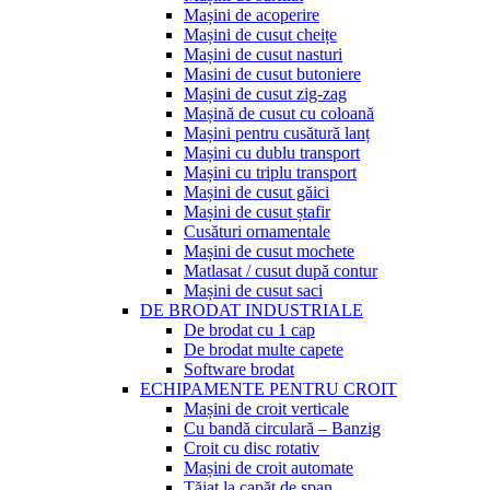
Mașini de acoperire
Mașini de cusut cheițe
Mașini de cusut nasturi
Masini de cusut butoniere
Mașini de cusut zig-zag
Mașină de cusut cu coloană
Mașini pentru cusătură lanț
Mașini cu dublu transport
Mașini cu triplu transport
Mașini de cusut găici
Mașini de cusut ștafir
Cusături ornamentale
Mașini de cusut mochete
Matlasat / cusut după contur
Mașini de cusut saci
DE BRODAT INDUSTRIALE
De brodat cu 1 cap
De brodat multe capete
Software brodat
ECHIPAMENTE PENTRU CROIT
Mașini de croit verticale
Cu bandă circulară – Banzig
Croit cu disc rotativ
Mașini de croit automate
Tăiat la capăt de șpan