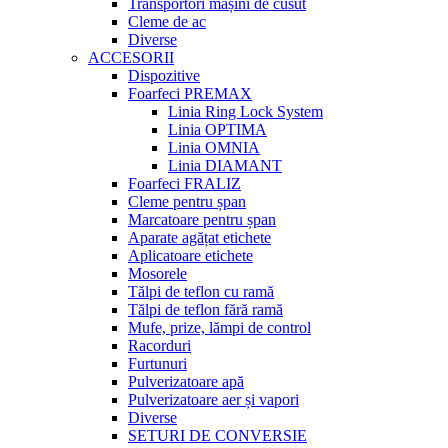
Transportori mașini de cusut
Cleme de ac
Diverse
ACCESORII
Dispozitive
Foarfeci PREMAX
Linia Ring Lock System
Linia OPTIMA
Linia OMNIA
Linia DIAMANT
Foarfeci FRALIZ
Cleme pentru șpan
Marcatoare pentru șpan
Aparate agățat etichete
Aplicatoare etichete
Mosorele
Tălpi de teflon cu ramă
Tălpi de teflon fără ramă
Mufe, prize, lămpi de control
Racorduri
Furtunuri
Pulverizatoare apă
Pulverizatoare aer și vapori
Diverse
SETURI DE CONVERSIE