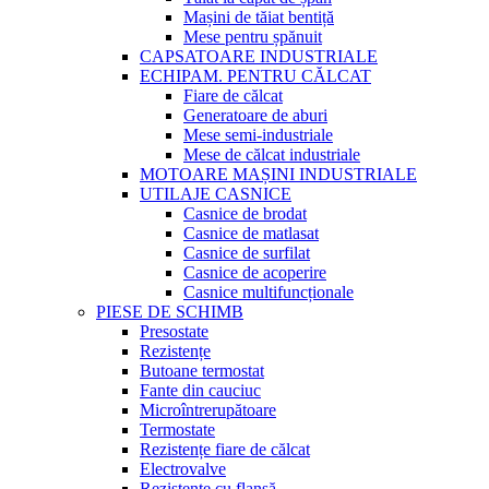
Mașini de tăiat bentiță
Mese pentru șpănuit
CAPSATOARE INDUSTRIALE
ECHIPAM. PENTRU CĂLCAT
Fiare de călcat
Generatoare de aburi
Mese semi-industriale
Mese de călcat industriale
MOTOARE MAȘINI INDUSTRIALE
UTILAJE CASNICE
Casnice de brodat
Casnice de matlasat
Casnice de surfilat
Casnice de acoperire
Casnice multifuncționale
PIESE DE SCHIMB
Presostate
Rezistențe
Butoane termostat
Fante din cauciuc
Microîntrerupătoare
Termostate
Rezistențe fiare de călcat
Electrovalve
Rezistențe cu flanșă