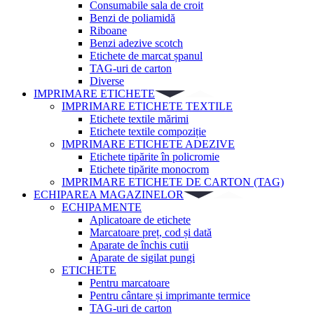
Consumabile sala de croit
Benzi de poliamidă
Riboane
Benzi adezive scotch
Etichete de marcat șpanul
TAG-uri de carton
Diverse
IMPRIMARE ETICHETE
IMPRIMARE ETICHETE TEXTILE
Etichete textile mărimi
Etichete textile compoziție
IMPRIMARE ETICHETE ADEZIVE
Etichete tipărite în policromie
Etichete tipărite monocrom
IMPRIMARE ETICHETE DE CARTON (TAG)
ECHIPAREA MAGAZINELOR
ECHIPAMENTE
Aplicatoare de etichete
Marcatoare preț, cod și dată
Aparate de închis cutii
Aparate de sigilat pungi
ETICHETE
Pentru marcatoare
Pentru cântare și imprimante termice
TAG-uri de carton