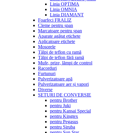
Linia OPTIMA
Linia OMNIA
Linia DIAMANT
Foarfeci FRALIZ
Cleme pentru șpan
Marcatoare pentru șpan
Aparate agățat etichete
Aplicatoare etichete
Mosorele
Tălpi de teflon cu ramă
Tălpi de teflon fără ramă
Mufe, prize, lămpi de control
Racorduri
Furtunuri
Pulverizatoare apă
Pulverizatoare aer și vapori
Diverse
SETURI DE CONVERSIE
pentru Brother
pentru Juki
pentru Kansai Special
pentru Kingtex
pentru Pegasus
pentru Siruba
pentru Sun Star