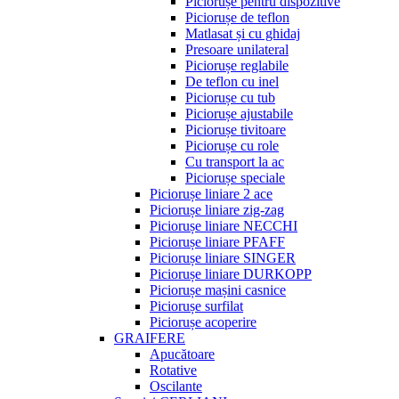
Piciorușe pentru dispozitive
Piciorușe de teflon
Matlasat și cu ghidaj
Presoare unilateral
Piciorușe reglabile
De teflon cu inel
Piciorușe cu tub
Piciorușe ajustabile
Piciorușe tivitoare
Piciorușe cu role
Cu transport la ac
Piciorușe speciale
Piciorușe liniare 2 ace
Piciorușe liniare zig-zag
Piciorușe liniare NECCHI
Piciorușe liniare PFAFF
Piciorușe liniare SINGER
Piciorușe liniare DURKOPP
Piciorușe mașini casnice
Piciorușe surfilat
Piciorușe acoperire
GRAIFERE
Apucătoare
Rotative
Oscilante