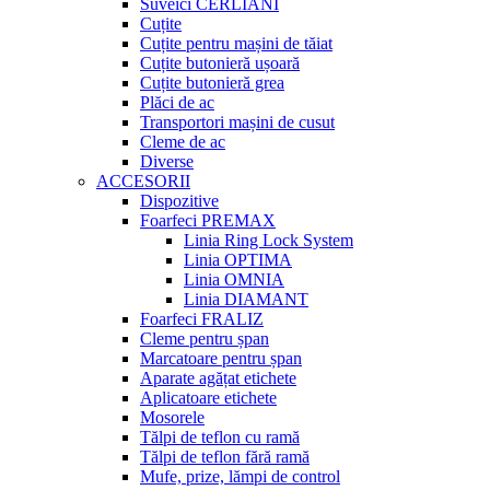
Suveici CERLIANI
Cuțite
Cuțite pentru mașini de tăiat
Cuțite butonieră ușoară
Cuțite butonieră grea
Plăci de ac
Transportori mașini de cusut
Cleme de ac
Diverse
ACCESORII
Dispozitive
Foarfeci PREMAX
Linia Ring Lock System
Linia OPTIMA
Linia OMNIA
Linia DIAMANT
Foarfeci FRALIZ
Cleme pentru șpan
Marcatoare pentru șpan
Aparate agățat etichete
Aplicatoare etichete
Mosorele
Tălpi de teflon cu ramă
Tălpi de teflon fără ramă
Mufe, prize, lămpi de control