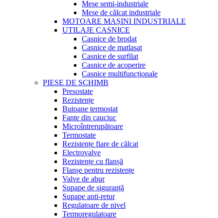
Mese semi-industriale
Mese de călcat industriale
MOTOARE MAȘINI INDUSTRIALE
UTILAJE CASNICE
Casnice de brodat
Casnice de matlasat
Casnice de surfilat
Casnice de acoperire
Casnice multifuncționale
PIESE DE SCHIMB
Presostate
Rezistențe
Butoane termostat
Fante din cauciuc
Microîntrerupătoare
Termostate
Rezistențe fiare de călcat
Electrovalve
Rezistențe cu flanșă
Flanșe pentru rezistențe
Valve de abur
Supape de siguranță
Supape anti-retur
Regulatoare de nivel
Termoregulatoare