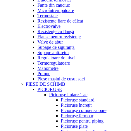
Fante din cauciuc
Microîntrerupătoare
Termostate
Rezistențe fiare de călcat
Electrovalve
Rezistențe cu flanșă
Flanșe pentru rezistențe
Valve de abur
Supape de siguranță
Supape anti-retur
Regulatoare de nivel
Termoregulatoare
Manometre
Pompe
Piese mașini de cusut saci
PIESE DE SCHIMB
PICIORUȘE
Piciorușe liniare 1 ac
Piciorușe standard
Piciorușe încrețit
Piciorușe compensatoare
Piciorușe fermoar
Piciorușe pentru piping
Piciorușe plate