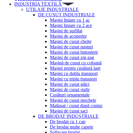
INDUSTRIA TEXTILĂ
UTILAJE INDUSTRIALE
DE CUSUT INDUSTRIALE
Mașini liniare cu 1 ac
Mașini liniare cu 2 ace
Mașini de surfilat
Mașini de acoperire
Mașini de cusut cheițe
Mașini de cusut nasturi
Masini de cusut butoniere
Mașini de cusut zig-zag
Mașină de cusut cu coloană
Mașini pentru cusătură lanț
Mașini cu dublu transport
Mașini cu triplu transport
Mașini de cusut găici
Mașini de cusut ștafir
Cusături ornamentale
Mașini de cusut mochete
Matlasat / cusut după contur
Mașini de cusut saci
DE BRODAT INDUSTRIALE
De brodat cu 1 cap
De brodat multe capete
Software brodat