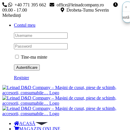
Skip
+40 771 395 662
office@leinadcompany.ro
to
09.00 - 17.00
Drobeta-Turnu Severin
content
Mehedinți
Caută
Caută
Contul meu
aici…
aici…
Tine-ma minte
Register
ACASĂ
MAGAZIN ONLINE