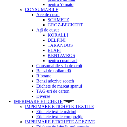
pentru Yamato
CONSUMABILE
Ace de cusut
SCHMETZ
GROZ-BECKERT
Ață de cusut
KORALLI
DELFINI
TARANDOS
ELAFI
KENTAVROS
pentru cusut saci
Consumabile sala de croit
Benzi de poliamidă
Riboane
Benzi adezive scotch
Etichete de marcat șpanul
TAG-uri de carton
Diverse
IMPRIMARE ETICHETE
IMPRIMARE ETICHETE TEXTILE
Etichete textile mărimi
Etichete textile compoziție
IMPRIMARE ETICHETE ADEZIVE
Etichete tipărite în policromie