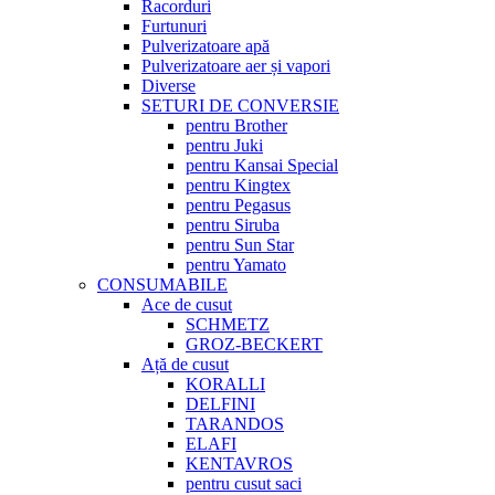
Racorduri
Furtunuri
Pulverizatoare apă
Pulverizatoare aer și vapori
Diverse
SETURI DE CONVERSIE
pentru Brother
pentru Juki
pentru Kansai Special
pentru Kingtex
pentru Pegasus
pentru Siruba
pentru Sun Star
pentru Yamato
CONSUMABILE
Ace de cusut
SCHMETZ
GROZ-BECKERT
Ață de cusut
KORALLI
DELFINI
TARANDOS
ELAFI
KENTAVROS
pentru cusut saci