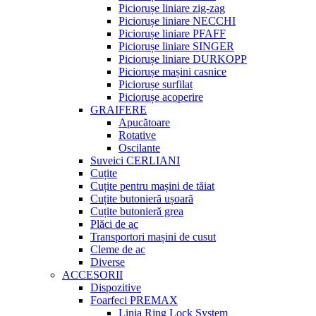
Piciorușe liniare zig-zag
Piciorușe liniare NECCHI
Piciorușe liniare PFAFF
Piciorușe liniare SINGER
Piciorușe liniare DURKOPP
Piciorușe mașini casnice
Piciorușe surfilat
Piciorușe acoperire
GRAIFERE
Apucătoare
Rotative
Oscilante
Suveici CERLIANI
Cuțite
Cuțite pentru mașini de tăiat
Cuțite butonieră ușoară
Cuțite butonieră grea
Plăci de ac
Transportori mașini de cusut
Cleme de ac
Diverse
ACCESORII
Dispozitive
Foarfeci PREMAX
Linia Ring Lock System