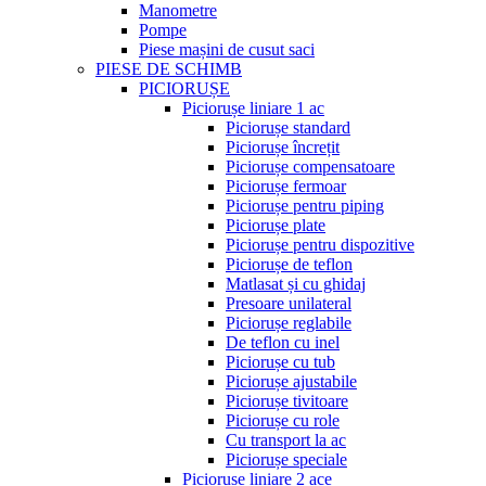
Manometre
Pompe
Piese mașini de cusut saci
PIESE DE SCHIMB
PICIORUȘE
Piciorușe liniare 1 ac
Piciorușe standard
Piciorușe încrețit
Piciorușe compensatoare
Piciorușe fermoar
Piciorușe pentru piping
Piciorușe plate
Piciorușe pentru dispozitive
Piciorușe de teflon
Matlasat și cu ghidaj
Presoare unilateral
Piciorușe reglabile
De teflon cu inel
Piciorușe cu tub
Piciorușe ajustabile
Piciorușe tivitoare
Piciorușe cu role
Cu transport la ac
Piciorușe speciale
Piciorușe liniare 2 ace