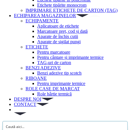
Etichete tipărite monocrom
IMPRIMARE ETICHETE DE CARTON (TAG)
ECHIPAREA MAGAZINELOR
ECHIPAMENTE
Aplicatoare de etichete
Marcatoare preț, cod și dată
Aparate de închis cutii
Aparate de sigilat pungi
ETICHETE
Pentru marcatoare
Pentru cântare și imprimante termice
TAG-uri de carton
BENZI ADEZIVE
Benzi adezive tip scotch
RIBOANE
Pentru imprimante termice
ROLE CASE DE MARCAT
Role hârtie termică
DESPRE NOI
CONTACT