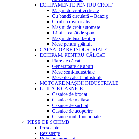
ECHIPAMENTE PENTRU CROIT
Mașini de croit verticale
Cu bandă circulară – Banzig
Croit cu disc rotativ
Mașini de croit automate
Tăiat la capăt de șpan
Mașini de tăiat bentiță
Mese pentru șpănuit
CAPSATOARE INDUSTRIALE
ECHIPAM. PENTRU CĂLCAT
Fiare de călcat
Generatoare de aburi
Mese semi-industriale
Mese de călcat industriale
MOTOARE MAȘINI INDUSTRIALE
UTILAJE CASNICE
Casnice de brodat
Casnice de matlasat
Casnice de surfilat
Casnice de acoperire
Casnice multifuncționale
PIESE DE SCHIMB
Presostate
Rezistențe
Butoane termostat