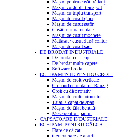
Mașini pentru cusătură lanț
Mașini cu dublu transport
Mașini cu triplu transport
Mașini de cusut găici
Mașini de cusut ștafir
Cusături ornamentale
Mașini de cusut mochete
Matlasat / cusut după contur
Mașini de cusut saci
DE BRODAT INDUSTRIALE
De brodat cu 1 cap
De brodat multe capete
Software brodat
ECHIPAMENTE PENTRU CROIT
Mașini de croit verticale
Cu bandă circulară – Banzig
Croit cu disc rotativ
Mașini de croit automate
Tăiat la capăt de șpan
Mașini de tăiat bentiță
Mese pentru șpănuit
CAPSATOARE INDUSTRIALE
ECHIPAM. PENTRU CĂLCAT
Fiare de călcat
Generatoare de aburi