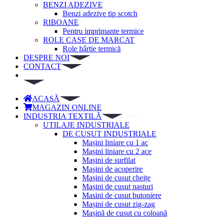
BENZI ADEZIVE
Benzi adezive tip scotch
RIBOANE
Pentru imprimante termice
ROLE CASE DE MARCAT
Role hârtie termică
DESPRE NOI
CONTACT
ACASĂ
MAGAZIN ONLINE
INDUSTRIA TEXTILĂ
UTILAJE INDUSTRIALE
DE CUSUT INDUSTRIALE
Mașini liniare cu 1 ac
Mașini liniare cu 2 ace
Mașini de surfilat
Mașini de acoperire
Mașini de cusut cheițe
Mașini de cusut nasturi
Masini de cusut butoniere
Mașini de cusut zig-zag
Mașină de cusut cu coloană