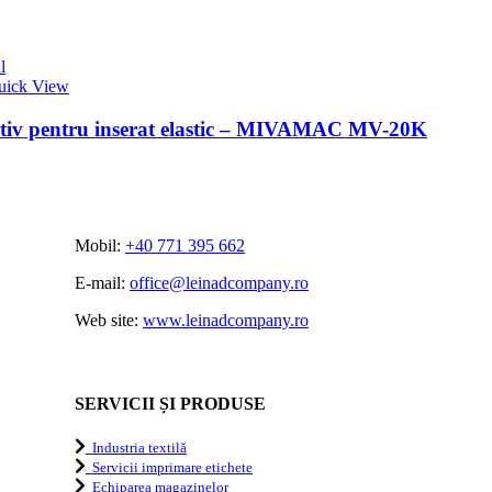
l
uick View
itiv pentru inserat elastic – MIVAMAC MV-20K
Mobil:
+40 771 395 662
E-mail:
office@leinadcompany.ro
Web site:
www.leinadcompany.ro
SERVICII ȘI PRODUSE
Industria textilă
Servicii imprimare etichete
Echiparea magazinelor