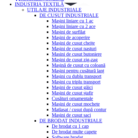
INDUSTRIA TEXTILĂ
UTILAJE INDUSTRIALE
DE CUSUT INDUSTRIALE
Mașini liniare cu 1 ac
Mașini liniare cu 2 ace
Mașini de surfilat
Mașini de acoperire
Mașini de cusut cheițe
Mașini de cusut nasturi
Masini de cusut butoniere
Mașini de cusut zig-zag
Mașină de cusut cu coloană
Mașini pentru cusătură lanț
Mașini cu dublu transport
Mașini cu triplu transport
Mașini de cusut găici
Mașini de cusut ștafir
Cusături ornamentale
Mașini de cusut mochete
Matlasat / cusut după contur
Mașini de cusut saci
DE BRODAT INDUSTRIALE
De brodat cu 1 cap
De brodat multe capete
Software brodat