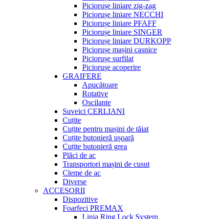
Piciorușe liniare zig-zag
Piciorușe liniare NECCHI
Piciorușe liniare PFAFF
Piciorușe liniare SINGER
Piciorușe liniare DURKOPP
Piciorușe mașini casnice
Piciorușe surfilat
Piciorușe acoperire
GRAIFERE
Apucătoare
Rotative
Oscilante
Suveici CERLIANI
Cuțite
Cuțite pentru mașini de tăiat
Cuțite butonieră ușoară
Cuțite butonieră grea
Plăci de ac
Transportori mașini de cusut
Cleme de ac
Diverse
ACCESORII
Dispozitive
Foarfeci PREMAX
Linia Ring Lock System