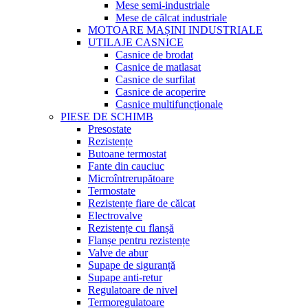
Mese semi-industriale
Mese de călcat industriale
MOTOARE MAȘINI INDUSTRIALE
UTILAJE CASNICE
Casnice de brodat
Casnice de matlasat
Casnice de surfilat
Casnice de acoperire
Casnice multifuncționale
PIESE DE SCHIMB
Presostate
Rezistențe
Butoane termostat
Fante din cauciuc
Microîntrerupătoare
Termostate
Rezistențe fiare de călcat
Electrovalve
Rezistențe cu flanșă
Flanșe pentru rezistențe
Valve de abur
Supape de siguranță
Supape anti-retur
Regulatoare de nivel
Termoregulatoare