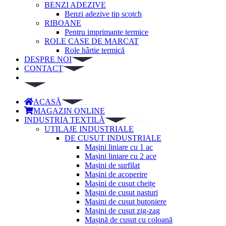
BENZI ADEZIVE
Benzi adezive tip scotch
RIBOANE
Pentru imprimante termice
ROLE CASE DE MARCAT
Role hârtie termică
DESPRE NOI
CONTACT
ACASĂ
MAGAZIN ONLINE
INDUSTRIA TEXTILĂ
UTILAJE INDUSTRIALE
DE CUSUT INDUSTRIALE
Mașini liniare cu 1 ac
Mașini liniare cu 2 ace
Mașini de surfilat
Mașini de acoperire
Mașini de cusut cheițe
Mașini de cusut nasturi
Masini de cusut butoniere
Mașini de cusut zig-zag
Mașină de cusut cu coloană