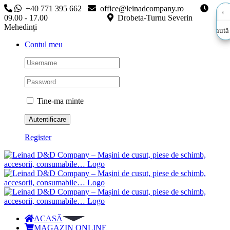
Skip
+40 771 395 662
office@leinadcompany.ro
to
09.00 - 17.00
Drobeta-Turnu Severin
content
Mehedinți
Caută
Caută
Contul meu
aici…
aici…
Tine-ma minte
Register
ACASĂ
MAGAZIN ONLINE