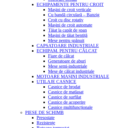
ECHIPAMENTE PENTRU CROIT
Mașini de croit verticale
Cu bandă circulară – Banzig
Croit cu disc rotativ
Mașini de croit automate
Tăiat la capăt de șpan
Mașini de tăiat bentiță
Mese pentru șpănuit
CAPSATOARE INDUSTRIALE
ECHIPAM. PENTRU CĂLCAT
Fiare de călcat
Generatoare de aburi
Mese semi-industriale
Mese de călcat industriale
MOTOARE MAȘINI INDUSTRIALE
UTILAJE CASNICE
Casnice de brodat
Casnice de matlasat
Casnice de surfilat
Casnice de acoperire
Casnice multifuncționale
PIESE DE SCHIMB
Presostate
Rezistențe
Butoane termostat