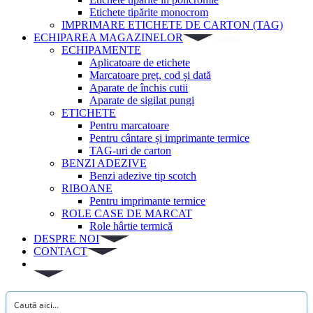
Etichete tipărite monocrom
IMPRIMARE ETICHETE DE CARTON (TAG)
ECHIPAREA MAGAZINELOR
ECHIPAMENTE
Aplicatoare de etichete
Marcatoare preț, cod și dată
Aparate de închis cutii
Aparate de sigilat pungi
ETICHETE
Pentru marcatoare
Pentru cântare și imprimante termice
TAG-uri de carton
BENZI ADEZIVE
Benzi adezive tip scotch
RIBOANE
Pentru imprimante termice
ROLE CASE DE MARCAT
Role hârtie termică
DESPRE NOI
CONTACT