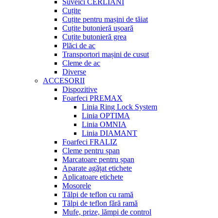
Suveici CERLIANI
Cuțite
Cuțite pentru mașini de tăiat
Cuțite butonieră ușoară
Cuțite butonieră grea
Plăci de ac
Transportori mașini de cusut
Cleme de ac
Diverse
ACCESORII
Dispozitive
Foarfeci PREMAX
Linia Ring Lock System
Linia OPTIMA
Linia OMNIA
Linia DIAMANT
Foarfeci FRALIZ
Cleme pentru șpan
Marcatoare pentru șpan
Aparate agățat etichete
Aplicatoare etichete
Mosorele
Tălpi de teflon cu ramă
Tălpi de teflon fără ramă
Mufe, prize, lămpi de control