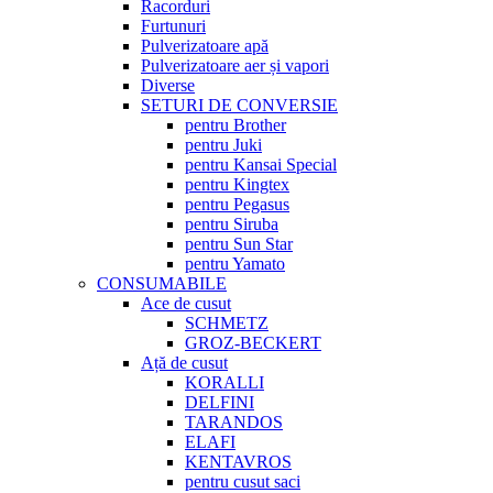
Racorduri
Furtunuri
Pulverizatoare apă
Pulverizatoare aer și vapori
Diverse
SETURI DE CONVERSIE
pentru Brother
pentru Juki
pentru Kansai Special
pentru Kingtex
pentru Pegasus
pentru Siruba
pentru Sun Star
pentru Yamato
CONSUMABILE
Ace de cusut
SCHMETZ
GROZ-BECKERT
Ață de cusut
KORALLI
DELFINI
TARANDOS
ELAFI
KENTAVROS
pentru cusut saci