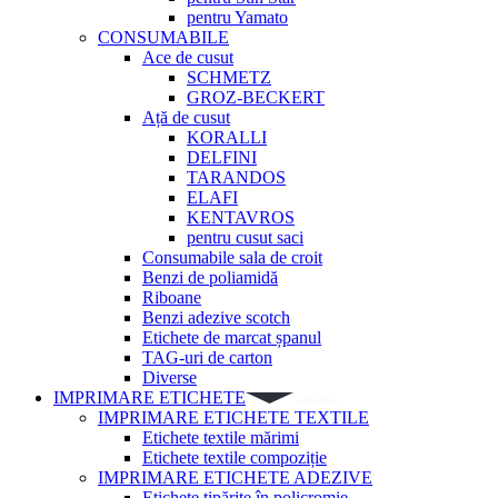
pentru Yamato
CONSUMABILE
Ace de cusut
SCHMETZ
GROZ-BECKERT
Ață de cusut
KORALLI
DELFINI
TARANDOS
ELAFI
KENTAVROS
pentru cusut saci
Consumabile sala de croit
Benzi de poliamidă
Riboane
Benzi adezive scotch
Etichete de marcat șpanul
TAG-uri de carton
Diverse
IMPRIMARE ETICHETE
IMPRIMARE ETICHETE TEXTILE
Etichete textile mărimi
Etichete textile compoziție
IMPRIMARE ETICHETE ADEZIVE
Etichete tipărite în policromie