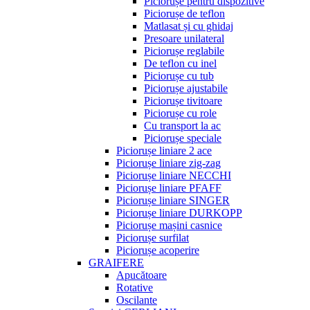
Piciorușe pentru dispozitive
Piciorușe de teflon
Matlasat și cu ghidaj
Presoare unilateral
Piciorușe reglabile
De teflon cu inel
Piciorușe cu tub
Piciorușe ajustabile
Piciorușe tivitoare
Piciorușe cu role
Cu transport la ac
Piciorușe speciale
Piciorușe liniare 2 ace
Piciorușe liniare zig-zag
Piciorușe liniare NECCHI
Piciorușe liniare PFAFF
Piciorușe liniare SINGER
Piciorușe liniare DURKOPP
Piciorușe mașini casnice
Piciorușe surfilat
Piciorușe acoperire
GRAIFERE
Apucătoare
Rotative
Oscilante