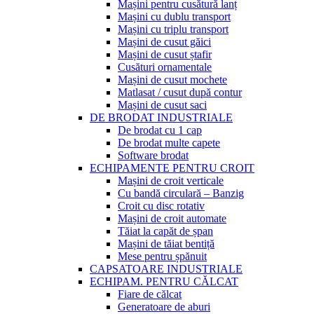
Mașini pentru cusătură lanț
Mașini cu dublu transport
Mașini cu triplu transport
Mașini de cusut găici
Mașini de cusut ștafir
Cusături ornamentale
Mașini de cusut mochete
Matlasat / cusut după contur
Mașini de cusut saci
DE BRODAT INDUSTRIALE
De brodat cu 1 cap
De brodat multe capete
Software brodat
ECHIPAMENTE PENTRU CROIT
Mașini de croit verticale
Cu bandă circulară – Banzig
Croit cu disc rotativ
Mașini de croit automate
Tăiat la capăt de șpan
Mașini de tăiat bentiță
Mese pentru șpănuit
CAPSATOARE INDUSTRIALE
ECHIPAM. PENTRU CĂLCAT
Fiare de călcat
Generatoare de aburi