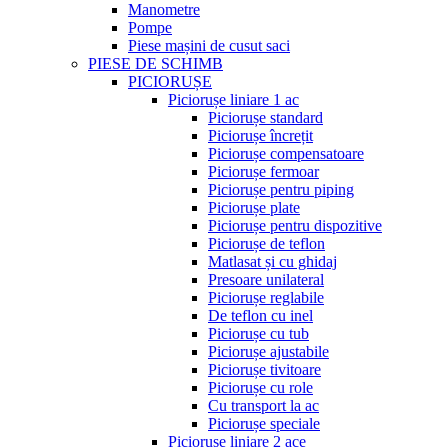
Manometre
Pompe
Piese mașini de cusut saci
PIESE DE SCHIMB
PICIORUȘE
Piciorușe liniare 1 ac
Piciorușe standard
Piciorușe încrețit
Piciorușe compensatoare
Piciorușe fermoar
Piciorușe pentru piping
Piciorușe plate
Piciorușe pentru dispozitive
Piciorușe de teflon
Matlasat și cu ghidaj
Presoare unilateral
Piciorușe reglabile
De teflon cu inel
Piciorușe cu tub
Piciorușe ajustabile
Piciorușe tivitoare
Piciorușe cu role
Cu transport la ac
Piciorușe speciale
Piciorușe liniare 2 ace