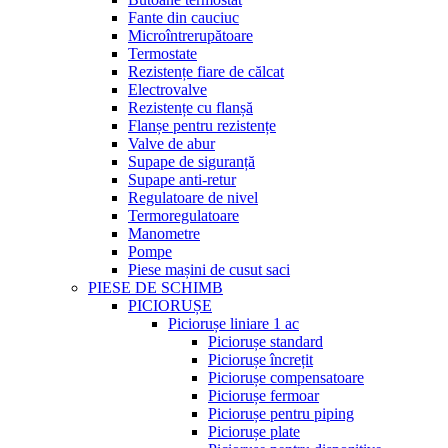
Fante din cauciuc
Microîntrerupătoare
Termostate
Rezistențe fiare de călcat
Electrovalve
Rezistențe cu flanșă
Flanșe pentru rezistențe
Valve de abur
Supape de siguranță
Supape anti-retur
Regulatoare de nivel
Termoregulatoare
Manometre
Pompe
Piese mașini de cusut saci
PIESE DE SCHIMB
PICIORUȘE
Piciorușe liniare 1 ac
Piciorușe standard
Piciorușe încrețit
Piciorușe compensatoare
Piciorușe fermoar
Piciorușe pentru piping
Piciorușe plate