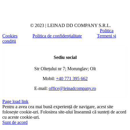
© 2023 | LEINAD DD COMPANY S.R.L.
Politica
Cookies
Politica de confidențialitate
Termeni și
condiții
Toggle
Sliding
Sediu social
Bar
Area
Str Oltețului nr 7; Morunglav; Olt
Mobil:
+40 771 395 662
E-mail:
office@leinadcompany.ro
Page load link
Pentru a avea cea mai bună experiență de navigare, acest site
folosește cookie-uri. Folosirea site-ului înseamnă că sunteți de acord
cu aceste cookie-uri.
Sunt de acord
Go