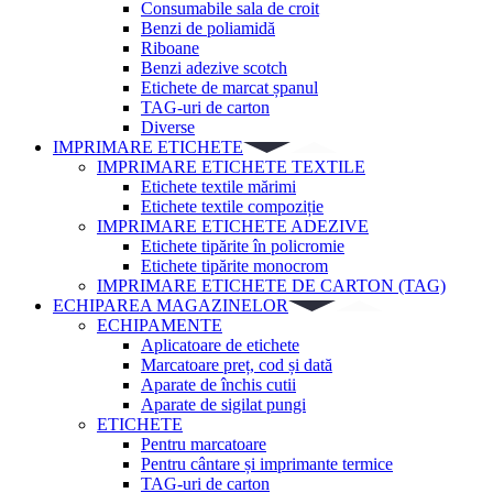
Consumabile sala de croit
Benzi de poliamidă
Riboane
Benzi adezive scotch
Etichete de marcat șpanul
TAG-uri de carton
Diverse
IMPRIMARE ETICHETE
IMPRIMARE ETICHETE TEXTILE
Etichete textile mărimi
Etichete textile compoziție
IMPRIMARE ETICHETE ADEZIVE
Etichete tipărite în policromie
Etichete tipărite monocrom
IMPRIMARE ETICHETE DE CARTON (TAG)
ECHIPAREA MAGAZINELOR
ECHIPAMENTE
Aplicatoare de etichete
Marcatoare preț, cod și dată
Aparate de închis cutii
Aparate de sigilat pungi
ETICHETE
Pentru marcatoare
Pentru cântare și imprimante termice
TAG-uri de carton