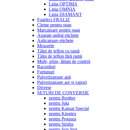
Linia OPTIMA
Linia OMNIA
Linia DIAMANT
Foarfeci FRALIZ
Cleme pentru șpan
Marcatoare pentru șpan
Aparate agățat etichete
Aplicatoare etichete
Mosorele
Tălpi de teflon cu ramă
Tălpi de teflon fără ramă
Mufe, prize, lămpi de control
Racorduri
Furtunuri
Pulverizatoare apă
Pulverizatoare aer și vapori
Diverse
SETURI DE CONVERSIE
pentru Brother
pentru Juki
pentru Kansai Special
pentru Kingtex
pentru Pegasus
pentru Siruba
pentru Sun Star