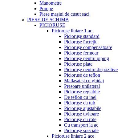
Manometre
Pompe
Piese mașini de cusut saci
PIESE DE SCHIMB
PICIORUȘE
Piciorușe liniare 1 ac
Piciorușe standard
Piciorușe încrețit
Piciorușe compensatoare
Piciorușe fermoar
Piciorușe pentru piping
Piciorușe plate
Piciorușe pentru dispozitive
Piciorușe de teflon
Matlasat și cu ghidaj
Presoare unilateral
Piciorușe reglabile
De teflon cu inel
Piciorușe cu tub
Piciorușe ajustabile
Piciorușe tivitoare
Piciorușe cu role
Cu transport la ac
Piciorușe speciale
Piciorușe liniare 2 ace