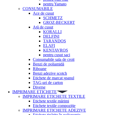
pentru Yamato
CONSUMABILE
Ace de cusut
SCHMETZ
GROZ-BECKERT
Ață de cusut
KORALLI
DELFINI
TARANDOS
ELAFI
KENTAVROS
pentru cusut saci
Consumabile sala de croit
Benzi de poliamidă
Riboane
Benzi adezive scotch
Etichete de marcat șpanul
TAG-uri de carton
Diverse
IMPRIMARE ETICHETE
IMPRIMARE ETICHETE TEXTILE
Etichete textile mărimi
Etichete textile compoziție
IMPRIMARE ETICHETE ADEZIVE
Etichete tipărite în policromie