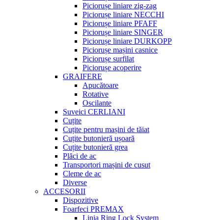
Piciorușe liniare zig-zag
Piciorușe liniare NECCHI
Piciorușe liniare PFAFF
Piciorușe liniare SINGER
Piciorușe liniare DURKOPP
Piciorușe mașini casnice
Piciorușe surfilat
Piciorușe acoperire
GRAIFERE
Apucătoare
Rotative
Oscilante
Suveici CERLIANI
Cuțite
Cuțite pentru mașini de tăiat
Cuțite butonieră ușoară
Cuțite butonieră grea
Plăci de ac
Transportori mașini de cusut
Cleme de ac
Diverse
ACCESORII
Dispozitive
Foarfeci PREMAX
Linia Ring Lock System