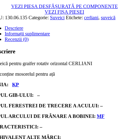
VEZI PIESA DESFĂȘURATĂ PE COMPONENTE
VEZI FIȘA PIESEI
U:
130.06.135
Categorie:
Suveici
Etichete:
cerliani
,
suveică
Descriere
Informații suplimentare
Recenzii (0)
criere
eică pentru graifer rotativ orizontal CERLIANI
conține mosorelul pentru ață
NIA:
KP
PUL GIB-ULUI: –
PUL FERESTREI DE TRECERE A ACULUI: –
PUL ARCULUI DE FRÂNARE A BOBINEI:
MF
RACTERISTICI: –
HIVALENT ALTE MĂRCI: