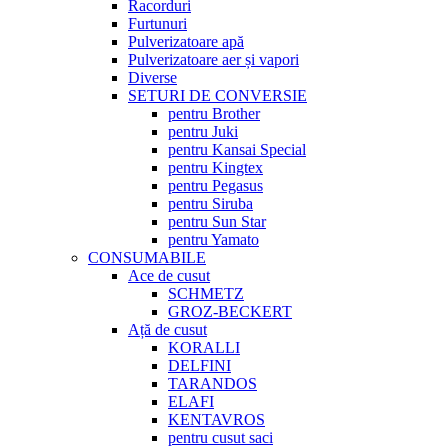
Racorduri
Furtunuri
Pulverizatoare apă
Pulverizatoare aer și vapori
Diverse
SETURI DE CONVERSIE
pentru Brother
pentru Juki
pentru Kansai Special
pentru Kingtex
pentru Pegasus
pentru Siruba
pentru Sun Star
pentru Yamato
CONSUMABILE
Ace de cusut
SCHMETZ
GROZ-BECKERT
Ață de cusut
KORALLI
DELFINI
TARANDOS
ELAFI
KENTAVROS
pentru cusut saci