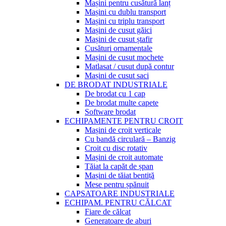
Mașini pentru cusătură lanț
Mașini cu dublu transport
Mașini cu triplu transport
Mașini de cusut găici
Mașini de cusut ștafir
Cusături ornamentale
Mașini de cusut mochete
Matlasat / cusut după contur
Mașini de cusut saci
DE BRODAT INDUSTRIALE
De brodat cu 1 cap
De brodat multe capete
Software brodat
ECHIPAMENTE PENTRU CROIT
Mașini de croit verticale
Cu bandă circulară – Banzig
Croit cu disc rotativ
Mașini de croit automate
Tăiat la capăt de șpan
Mașini de tăiat bentiță
Mese pentru șpănuit
CAPSATOARE INDUSTRIALE
ECHIPAM. PENTRU CĂLCAT
Fiare de călcat
Generatoare de aburi