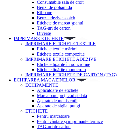
Consumabile sala de croit
Benzi de poliamidă
Riboane
Benzi adezive scotch
Etichete de marcat șpanul
TAG-uri de carton
Diverse
IMPRIMARE ETICHETE
IMPRIMARE ETICHETE TEXTILE
Etichete textile mărimi
Etichete textile compoziție
IMPRIMARE ETICHETE ADEZIVE
Etichete tipărite în policromie
Etichete tipărite monocrom
IMPRIMARE ETICHETE DE CARTON (TAG)
ECHIPAREA MAGAZINELOR
ECHIPAMENTE
Aplicatoare de etichete
Marcatoare preț, cod și dată
Aparate de închis cutii
Aparate de sigilat pungi
ETICHETE
Pentru marcatoare
Pentru cântare și imprimante termice
TAG-uri de carton