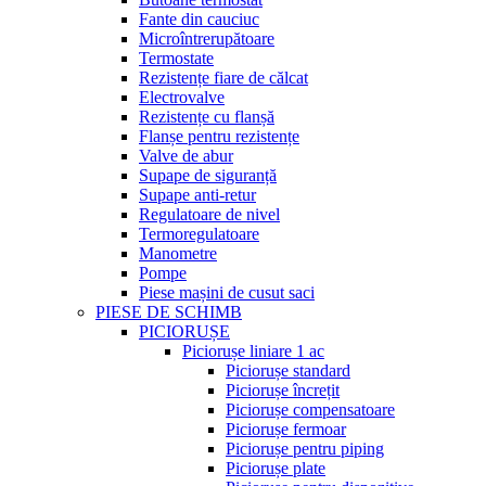
Fante din cauciuc
Microîntrerupătoare
Termostate
Rezistențe fiare de călcat
Electrovalve
Rezistențe cu flanșă
Flanșe pentru rezistențe
Valve de abur
Supape de siguranță
Supape anti-retur
Regulatoare de nivel
Termoregulatoare
Manometre
Pompe
Piese mașini de cusut saci
PIESE DE SCHIMB
PICIORUȘE
Piciorușe liniare 1 ac
Piciorușe standard
Piciorușe încrețit
Piciorușe compensatoare
Piciorușe fermoar
Piciorușe pentru piping
Piciorușe plate