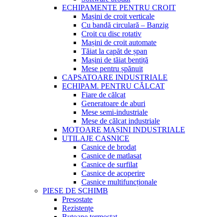
ECHIPAMENTE PENTRU CROIT
Mașini de croit verticale
Cu bandă circulară – Banzig
Croit cu disc rotativ
Mașini de croit automate
Tăiat la capăt de șpan
Mașini de tăiat bentiță
Mese pentru șpănuit
CAPSATOARE INDUSTRIALE
ECHIPAM. PENTRU CĂLCAT
Fiare de călcat
Generatoare de aburi
Mese semi-industriale
Mese de călcat industriale
MOTOARE MAȘINI INDUSTRIALE
UTILAJE CASNICE
Casnice de brodat
Casnice de matlasat
Casnice de surfilat
Casnice de acoperire
Casnice multifuncționale
PIESE DE SCHIMB
Presostate
Rezistențe
Butoane termostat