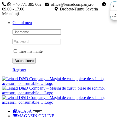
Skip
+40 771 395 662
office@leinadcompany.ro
to
09.00 - 17.00
Drobeta-Turnu Severin
content
Mehedinți
Caută
Caută
Contul meu
aici…
aici…
Tine-ma minte
Register
ACASĂ
MAGAZIN ONLINE