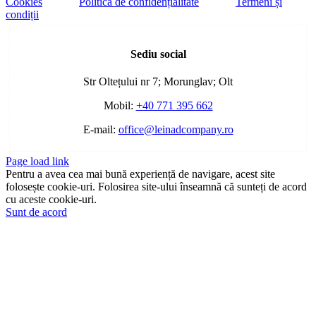
Cookies
Politica de confidențialitate
Termeni și
condiții
Toggle
Sliding
Sediu social
Bar
Area
Str Oltețului nr 7; Morunglav; Olt
Mobil:
+40 771 395 662
E-mail:
office@leinadcompany.ro
Page load link
Pentru a avea cea mai bună experiență de navigare, acest site
folosește cookie-uri. Folosirea site-ului înseamnă că sunteți de acord
cu aceste cookie-uri.
Sunt de acord
Go
to
Top