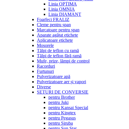
Linia OPTIMA
Linia OMNIA
Linia DIAMANT
Foarfeci FRALIZ
Cleme pentru șpan
Marcatoare pentru șpan
Aparate agățat etichete
Aplicatoare etichete
Mosorele
Tălpi de teflon cu ramă
Tălpi de teflon fără ramă
Mufe, prize, lămpi de control
Racorduri
Furtunuri
Pulverizatoare apă
Pulverizatoare aer și vapori
Diverse
SETURI DE CONVERSIE
pentru Brother
pentru Juki
pentru Kansai Special
pentru Kingtex
pentru Pegasus
pentru Siruba
pentru Sun Star