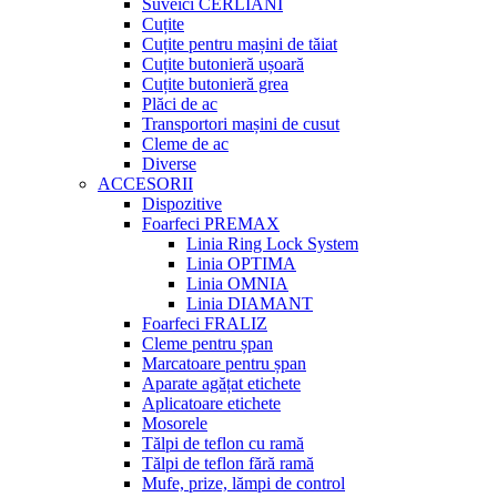
Suveici CERLIANI
Cuțite
Cuțite pentru mașini de tăiat
Cuțite butonieră ușoară
Cuțite butonieră grea
Plăci de ac
Transportori mașini de cusut
Cleme de ac
Diverse
ACCESORII
Dispozitive
Foarfeci PREMAX
Linia Ring Lock System
Linia OPTIMA
Linia OMNIA
Linia DIAMANT
Foarfeci FRALIZ
Cleme pentru șpan
Marcatoare pentru șpan
Aparate agățat etichete
Aplicatoare etichete
Mosorele
Tălpi de teflon cu ramă
Tălpi de teflon fără ramă
Mufe, prize, lămpi de control