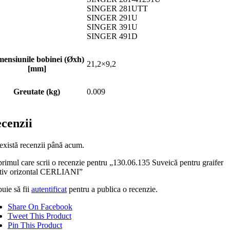
SINGER 281UTT
SINGER 291U
SINGER 391U
SINGER 491D
mensiunile bobinei (Øxh)
21,2×9,2
[mm]
Greutate (kg)
0.009
cenzii
există recenzii până acum.
primul care scrii o recenzie pentru „130.06.135 Suveică pentru graifer
ativ orizontal CERLIANI”
uie să fii
autentificat
pentru a publica o recenzie.
Share On Facebook
Tweet This Product
Pin This Product