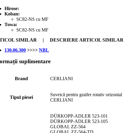
Hirose:
Koban:
SC82-NS cu MF
Towa:
SC82-NS cu MF
TICOL SIMILAR | DESCRIERE ARTICOL SIMILAR
130.06.300
>>>>
NBL
formații suplimentare
Brand
CERLIANI
Suveică pentru graifer rotativ orizontal
Tipul piesei
CERLIANI
DÜRKOPP-ADLER 523-101
DÜRKOPP-ADLER 523-105
GLOBAL ZZ-564
GLOBAL ZZ-564-TD