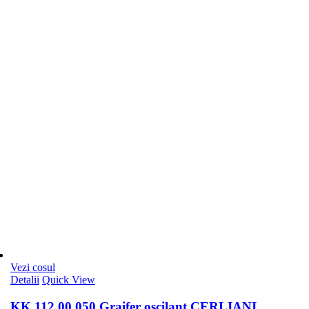
Vezi cosul
Detalii
Quick View
KK 112.00.050 Graifer oscilant CERLIANI