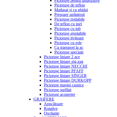
Piciorușe pentru dispozitive
Piciorușe de teflon
Matlasat și cu ghidaj
Presoare unilateral
Piciorușe reglabile
De teflon cu inel
Piciorușe cu tub
Piciorușe ajustabile
Piciorușe tivitoare
Piciorușe cu role
Cu transport la ac
Piciorușe speciale
Piciorușe liniare 2 ace
Piciorușe liniare zig-zag
Piciorușe liniare NECCHI
Piciorușe liniare PFAFF
Piciorușe liniare SINGER
Piciorușe liniare DURKOPP
Piciorușe mașini casnice
Piciorușe surfilat
Piciorușe acoperire
GRAIFERE
Apucătoare
Rotative
Oscilante