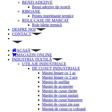
BENZI ADEZIVE
Benzi adezive tip scotch
RIBOANE
Pentru imprimante termice
ROLE CASE DE MARCAT
Role hârtie termică
DESPRE NOI
CONTACT
ACASĂ
MAGAZIN ONLINE
INDUSTRIA TEXTILĂ
UTILAJE INDUSTRIALE
DE CUSUT INDUSTRIALE
Mașini liniare cu 1 ac
Mașini liniare cu 2 ace
Mașini de surfilat
Mașini de acoperire
Mașini de cusut cheițe
Mașini de cusut nasturi
Masini de cusut butoniere
Mașini de cusut zig-zag
Mașină de cusut cu coloană