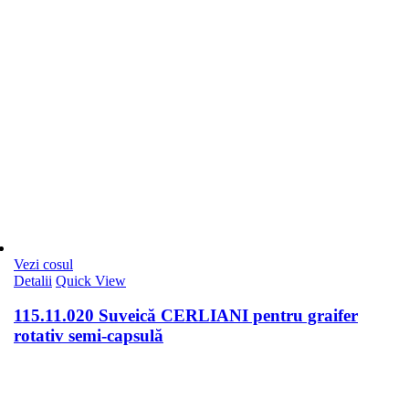
Vezi cosul
Detalii
Quick View
115.11.020 Suveică CERLIANI pentru graifer
rotativ semi-capsulă