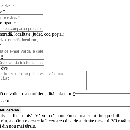
*
me
*
ompanie
stradă, localitate, județ, cod poștal)
*
n
*
 dvs.
ă de validare a confidențialității datelor
*
ccept
teți cererea
dvs. a fost trimisă. Vă vom răspunde în cel mai scurt timp posibil.
rău, a apărut o eroare la încercarea dvs. de a trimite mesajul. Vă rugăm
i din nou mai târziu.