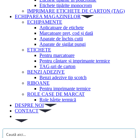
Etichete tipărite monocrom
IMPRIMARE ETICHETE DE CARTON (TAG)
ECHIPAREA MAGAZINELOR
ECHIPAMENTE
Aplicatoare de etichete
Marcatoare preț, cod și dată
Aparate de închis cutii
Aparate de sigilat pungi
ETICHETE
Pentru marcatoare
Pentru cântare și imprimante termice
TAG-uri de carton
BENZI ADEZIVE
Benzi adezive tip scotch
RIBOANE
Pentru imprimante termice
ROLE CASE DE MARCAT
Role hârtie termică
DESPRE NOI
CONTACT