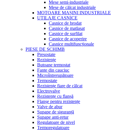
Mese semi-industriale
Mese de călcat industriale
MOTOARE MAȘINI INDUSTRIALE
UTILAJE CASNICE
Casnice de brodat
Casnice de matlasat
Casnice de surfilat
Casnice de acoperire
Casnice multifuncționale
PIESE DE SCHIMB
Presostate
Rezistențe
Butoane termostat
Fante din cauciuc
Microîntrerupătoare
Termostate
Rezistențe fiare de călcat
Electrovalve
Rezistențe cu flanșă
Flanșe pentru rezistențe
Valve de abur
Supape de siguranță
Supape anti-retur
Regulatoare de nivel
Termoregulatoare