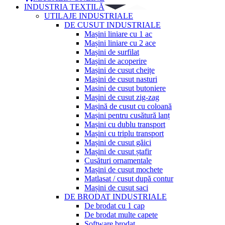
INDUSTRIA TEXTILĂ
UTILAJE INDUSTRIALE
DE CUSUT INDUSTRIALE
Mașini liniare cu 1 ac
Mașini liniare cu 2 ace
Mașini de surfilat
Mașini de acoperire
Mașini de cusut cheițe
Mașini de cusut nasturi
Masini de cusut butoniere
Mașini de cusut zig-zag
Mașină de cusut cu coloană
Mașini pentru cusătură lanț
Mașini cu dublu transport
Mașini cu triplu transport
Mașini de cusut găici
Mașini de cusut ștafir
Cusături ornamentale
Mașini de cusut mochete
Matlasat / cusut după contur
Mașini de cusut saci
DE BRODAT INDUSTRIALE
De brodat cu 1 cap
De brodat multe capete
Software brodat