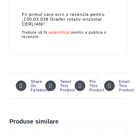
Fii primul care scrii o recenzie pentru
„130.03.038 Graifer rotativ orizontal
CERLIANI”
Trebuie să fii
autentificat
pentru a publica o
recenzie.
Share
Tweet
Pin
Email
On
This
This
This
Facebook
Product
Product
Product
Produse similare