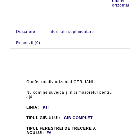
rotativ
orizontal
Descriere
Informații suplimentare
Recenzii (0)
Graifer rotativ orizontal CERLIANI
Nu conține suveica și nici mosorelul pentru
ață
LINIA:
KH
TIPUL GIB-ULUI:
GIB COMPLET
TIPUL FERESTREI DE TRECERE A
ACULUI:
FA