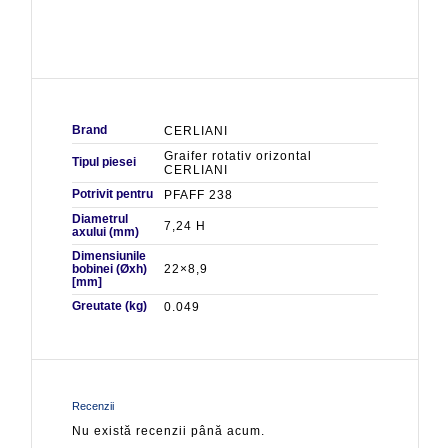
Brand
CERLIANI
Graifer rotativ orizontal
Tipul piesei
CERLIANI
Potrivit pentru
PFAFF 238
Diametrul
7,24 H
axului (mm)
Dimensiunile
bobinei (Øxh)
22×8,9
[mm]
Greutate (kg)
0.049
Recenzii
Nu există recenzii până acum.