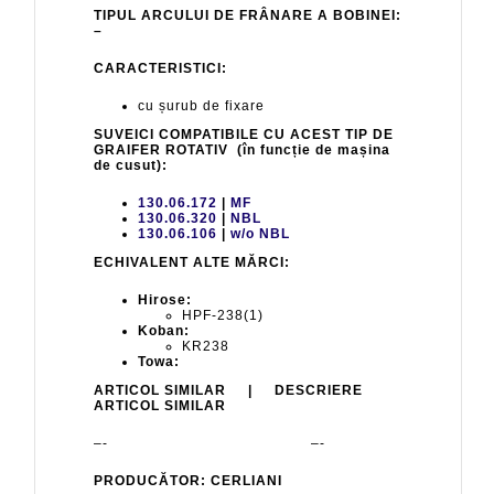
TIPUL ARCULUI DE FRÂNARE A BOBINEI:
–
CARACTERISTICI:
cu șurub de fixare
SUVEICI COMPATIBILE CU ACEST TIP DE
GRAIFER ROTATIV (în funcție de mașina
de cusut):
130.06.172
|
MF
130.06.320
|
NBL
130.06.106
|
w/o NBL
ECHIVALENT ALTE MĂRCI:
Hirose:
HPF-238(1)
Koban:
KR238
Towa:
ARTICOL SIMILAR | DESCRIERE
ARTICOL SIMILAR
–- –-
PRODUCĂTOR: CERLIANI