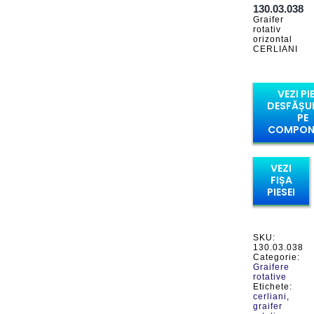
130.03.038
Graifer
rotativ
orizontal
CERLIANI
VEZI PI
DESFĂȘU
PE
COMPON
VEZI
FIȘA
PIESEI
SKU:
130.03.038
Categorie:
Graifere
rotative
Etichete:
cerliani
,
graifer