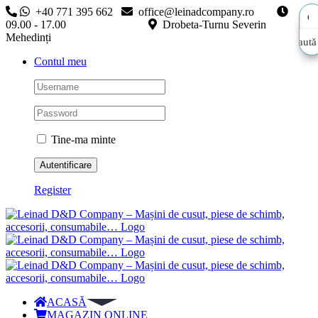
Skip
+40 771 395 662
office@leinadcompany.ro
to
09.00 - 17.00
Drobeta-Turnu Severin
content
Mehedinți
Caută
Caută
Contul meu
aici…
aici…
Tine-ma minte
Register
ACASĂ
MAGAZIN ONLINE