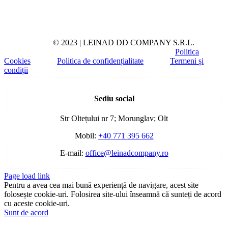
© 2023 | LEINAD DD COMPANY S.R.L.
Politica
Cookies
Politica de confidențialitate
Termeni și
condiții
Toggle
Sliding
Sediu social
Bar
Area
Str Oltețului nr 7; Morunglav; Olt
Mobil:
+40 771 395 662
E-mail:
office@leinadcompany.ro
Page load link
Pentru a avea cea mai bună experiență de navigare, acest site
folosește cookie-uri. Folosirea site-ului înseamnă că sunteți de acord
cu aceste cookie-uri.
Sunt de acord
Go