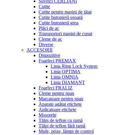
Suveici CERLIANI
Cuțite
Cuțite pentru mașini de tăiat
Cuțite butonieră ușoară
Cuțite butonieră grea
Plăci de ac
Transportori mașini de cusut
Cleme de ac
Diverse
ACCESORII
Dispozitive
Foarfeci PREMAX
Linia Ring Lock System
Linia OPTIMA
Linia OMNIA
Linia DIAMANT
Foarfeci FRALIZ
Cleme pentru șpan
Marcatoare pentru șpan
Aparate agățat etichete
Aplicatoare etichete
Mosorele
Tălpi de teflon cu ramă
Tălpi de teflon fără ramă
Mufe, prize, lămpi de control