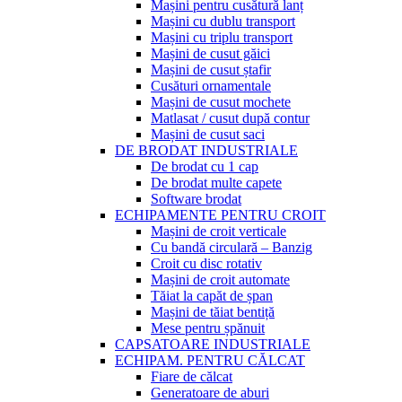
Mașini pentru cusătură lanț
Mașini cu dublu transport
Mașini cu triplu transport
Mașini de cusut găici
Mașini de cusut ștafir
Cusături ornamentale
Mașini de cusut mochete
Matlasat / cusut după contur
Mașini de cusut saci
DE BRODAT INDUSTRIALE
De brodat cu 1 cap
De brodat multe capete
Software brodat
ECHIPAMENTE PENTRU CROIT
Mașini de croit verticale
Cu bandă circulară – Banzig
Croit cu disc rotativ
Mașini de croit automate
Tăiat la capăt de șpan
Mașini de tăiat bentiță
Mese pentru șpănuit
CAPSATOARE INDUSTRIALE
ECHIPAM. PENTRU CĂLCAT
Fiare de călcat
Generatoare de aburi