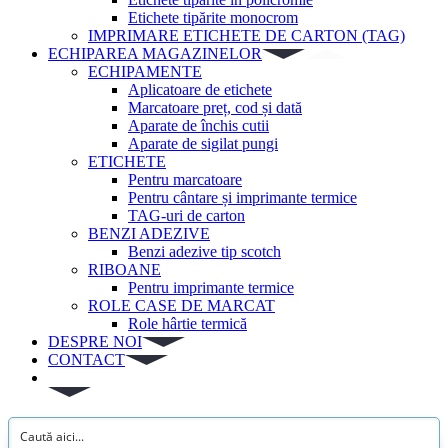
Etichete tipărite monocrom
IMPRIMARE ETICHETE DE CARTON (TAG)
ECHIPAREA MAGAZINELOR
ECHIPAMENTE
Aplicatoare de etichete
Marcatoare preț, cod și dată
Aparate de închis cutii
Aparate de sigilat pungi
ETICHETE
Pentru marcatoare
Pentru cântare și imprimante termice
TAG-uri de carton
BENZI ADEZIVE
Benzi adezive tip scotch
RIBOANE
Pentru imprimante termice
ROLE CASE DE MARCAT
Role hârtie termică
DESPRE NOI
CONTACT