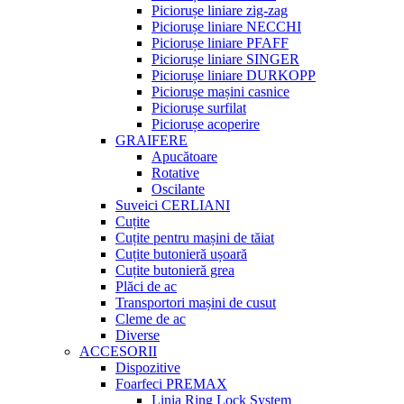
Piciorușe liniare zig-zag
Piciorușe liniare NECCHI
Piciorușe liniare PFAFF
Piciorușe liniare SINGER
Piciorușe liniare DURKOPP
Piciorușe mașini casnice
Piciorușe surfilat
Piciorușe acoperire
GRAIFERE
Apucătoare
Rotative
Oscilante
Suveici CERLIANI
Cuțite
Cuțite pentru mașini de tăiat
Cuțite butonieră ușoară
Cuțite butonieră grea
Plăci de ac
Transportori mașini de cusut
Cleme de ac
Diverse
ACCESORII
Dispozitive
Foarfeci PREMAX
Linia Ring Lock System