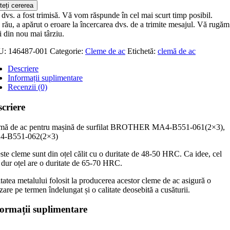
teți cererea
dvs. a fost trimisă. Vă vom răspunde în cel mai scurt timp posibil.
rău, a apărut o eroare la încercarea dvs. de a trimite mesajul. Vă rugăm
i din nou mai târziu.
U:
146487-001
Categorie:
Cleme de ac
Etichetă:
clemă de ac
Descriere
Informații suplimentare
Recenzii (0)
criere
mă de ac pentru mașină de surfilat BROTHER MA4-B551-061(2×3),
-B551-062(2×3)
ste cleme sunt din oțel călit cu o duritate de 48-50 HRC. Ca idee, cel
 dur oțel are o duritate de 65-70 HRC.
tatea metalului folosit la producerea acestor cleme de ac asigură o
izare pe termen îndelungat și o calitate deosebită a cusăturii.
formații suplimentare