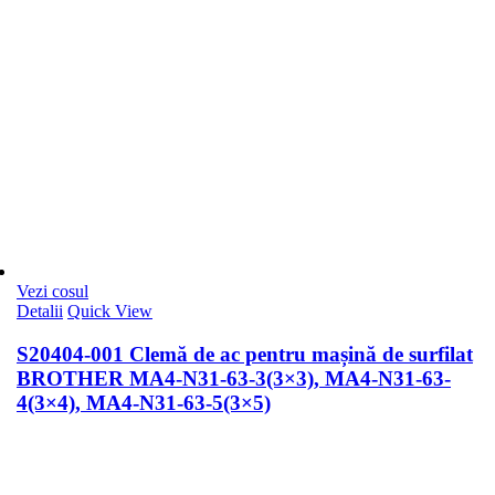
Vezi cosul
Detalii
Quick View
S20404-001 Clemă de ac pentru mașină de surfilat
BROTHER MA4-N31-63-3(3×3), MA4-N31-63-
4(3×4), MA4-N31-63-5(3×5)