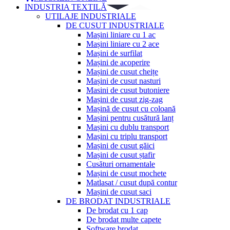
INDUSTRIA TEXTILĂ
UTILAJE INDUSTRIALE
DE CUSUT INDUSTRIALE
Mașini liniare cu 1 ac
Mașini liniare cu 2 ace
Mașini de surfilat
Mașini de acoperire
Mașini de cusut cheițe
Mașini de cusut nasturi
Masini de cusut butoniere
Mașini de cusut zig-zag
Mașină de cusut cu coloană
Mașini pentru cusătură lanț
Mașini cu dublu transport
Mașini cu triplu transport
Mașini de cusut găici
Mașini de cusut ștafir
Cusături ornamentale
Mașini de cusut mochete
Matlasat / cusut după contur
Mașini de cusut saci
DE BRODAT INDUSTRIALE
De brodat cu 1 cap
De brodat multe capete
Software brodat