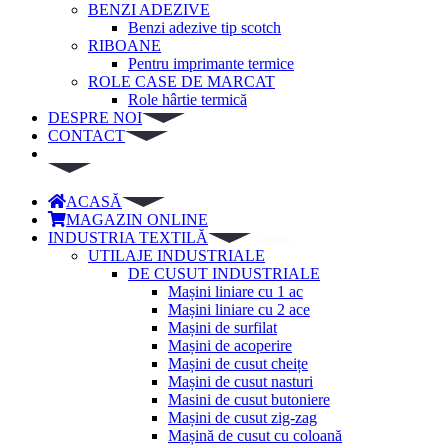
BENZI ADEZIVE
Benzi adezive tip scotch
RIBOANE
Pentru imprimante termice
ROLE CASE DE MARCAT
Role hârtie termică
DESPRE NOI
CONTACT
ACASĂ
MAGAZIN ONLINE
INDUSTRIA TEXTILĂ
UTILAJE INDUSTRIALE
DE CUSUT INDUSTRIALE
Mașini liniare cu 1 ac
Mașini liniare cu 2 ace
Mașini de surfilat
Mașini de acoperire
Mașini de cusut cheițe
Mașini de cusut nasturi
Masini de cusut butoniere
Mașini de cusut zig-zag
Mașină de cusut cu coloană