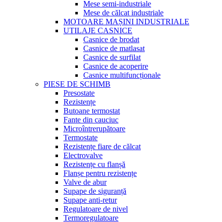
Mese semi-industriale
Mese de călcat industriale
MOTOARE MAȘINI INDUSTRIALE
UTILAJE CASNICE
Casnice de brodat
Casnice de matlasat
Casnice de surfilat
Casnice de acoperire
Casnice multifuncționale
PIESE DE SCHIMB
Presostate
Rezistențe
Butoane termostat
Fante din cauciuc
Microîntrerupătoare
Termostate
Rezistențe fiare de călcat
Electrovalve
Rezistențe cu flanșă
Flanșe pentru rezistențe
Valve de abur
Supape de siguranță
Supape anti-retur
Regulatoare de nivel
Termoregulatoare