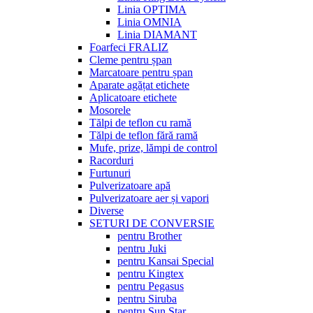
Linia OPTIMA
Linia OMNIA
Linia DIAMANT
Foarfeci FRALIZ
Cleme pentru șpan
Marcatoare pentru șpan
Aparate agățat etichete
Aplicatoare etichete
Mosorele
Tălpi de teflon cu ramă
Tălpi de teflon fără ramă
Mufe, prize, lămpi de control
Racorduri
Furtunuri
Pulverizatoare apă
Pulverizatoare aer și vapori
Diverse
SETURI DE CONVERSIE
pentru Brother
pentru Juki
pentru Kansai Special
pentru Kingtex
pentru Pegasus
pentru Siruba
pentru Sun Star