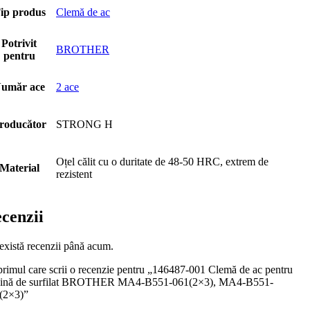
ip produs
Clemă de ac
Potrivit
BROTHER
pentru
umăr ace
2 ace
roducător
STRONG H
Oțel călit cu o duritate de 48-50 HRC, extrem de
Material
rezistent
cenzii
există recenzii până acum.
 primul care scrii o recenzie pentru „146487-001 Clemă de ac pentru
ină de surfilat BROTHER MA4-B551-061(2×3), MA4-B551-
(2×3)”