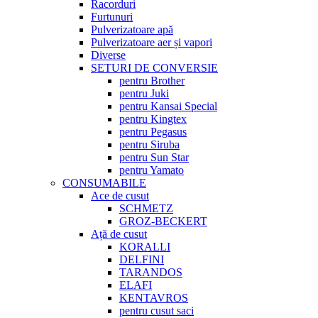
Racorduri
Furtunuri
Pulverizatoare apă
Pulverizatoare aer și vapori
Diverse
SETURI DE CONVERSIE
pentru Brother
pentru Juki
pentru Kansai Special
pentru Kingtex
pentru Pegasus
pentru Siruba
pentru Sun Star
pentru Yamato
CONSUMABILE
Ace de cusut
SCHMETZ
GROZ-BECKERT
Ață de cusut
KORALLI
DELFINI
TARANDOS
ELAFI
KENTAVROS
pentru cusut saci