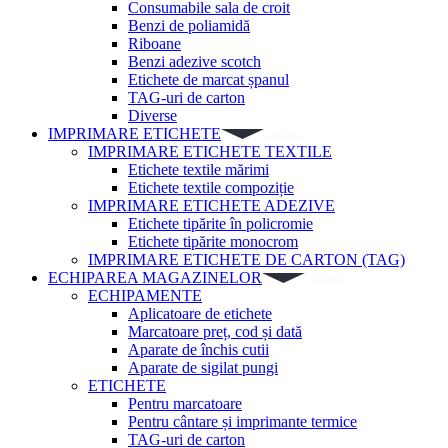
Consumabile sala de croit
Benzi de poliamidă
Riboane
Benzi adezive scotch
Etichete de marcat șpanul
TAG-uri de carton
Diverse
IMPRIMARE ETICHETE
IMPRIMARE ETICHETE TEXTILE
Etichete textile mărimi
Etichete textile compoziție
IMPRIMARE ETICHETE ADEZIVE
Etichete tipărite în policromie
Etichete tipărite monocrom
IMPRIMARE ETICHETE DE CARTON (TAG)
ECHIPAREA MAGAZINELOR
ECHIPAMENTE
Aplicatoare de etichete
Marcatoare preț, cod și dată
Aparate de închis cutii
Aparate de sigilat pungi
ETICHETE
Pentru marcatoare
Pentru cântare și imprimante termice
TAG-uri de carton