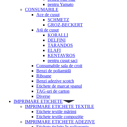
pentru Yamato
CONSUMABILE
Ace de cusut
SCHMETZ
GROZ-BECKERT
Ață de cusut
KORALLI
DELFINI
TARANDOS
ELAFI
KENTAVROS
pentru cusut saci
Consumabile sala de croit
Benzi de poliamidă
Riboane
Benzi adezive scotch
Etichete de marcat șpanul
TAG-uri de carton
Diverse
IMPRIMARE ETICHETE
IMPRIMARE ETICHETE TEXTILE
Etichete textile mărimi
Etichete textile compoziție
IMPRIMARE ETICHETE ADEZIVE
Etichete tipărite în policromie