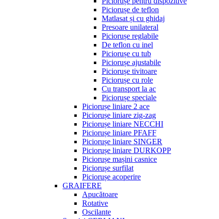
Piciorușe pentru dispozitive
Piciorușe de teflon
Matlasat și cu ghidaj
Presoare unilateral
Piciorușe reglabile
De teflon cu inel
Piciorușe cu tub
Piciorușe ajustabile
Piciorușe tivitoare
Piciorușe cu role
Cu transport la ac
Piciorușe speciale
Piciorușe liniare 2 ace
Piciorușe liniare zig-zag
Piciorușe liniare NECCHI
Piciorușe liniare PFAFF
Piciorușe liniare SINGER
Piciorușe liniare DURKOPP
Piciorușe mașini casnice
Piciorușe surfilat
Piciorușe acoperire
GRAIFERE
Apucătoare
Rotative
Oscilante