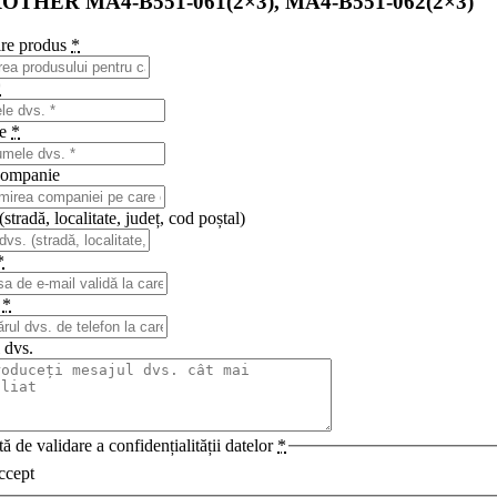
OTHER MA4-B551-061(2×3), MA4-B551-062(2×3)
re produs
*
*
me
*
ompanie
stradă, localitate, județ, cod poștal)
*
n
*
 dvs.
ă de validare a confidențialității datelor
*
ccept