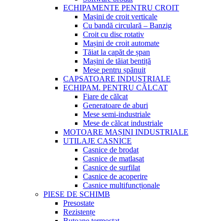
ECHIPAMENTE PENTRU CROIT
Mașini de croit verticale
Cu bandă circulară – Banzig
Croit cu disc rotativ
Mașini de croit automate
Tăiat la capăt de șpan
Mașini de tăiat bentiță
Mese pentru șpănuit
CAPSATOARE INDUSTRIALE
ECHIPAM. PENTRU CĂLCAT
Fiare de călcat
Generatoare de aburi
Mese semi-industriale
Mese de călcat industriale
MOTOARE MAȘINI INDUSTRIALE
UTILAJE CASNICE
Casnice de brodat
Casnice de matlasat
Casnice de surfilat
Casnice de acoperire
Casnice multifuncționale
PIESE DE SCHIMB
Presostate
Rezistențe
Butoane termostat