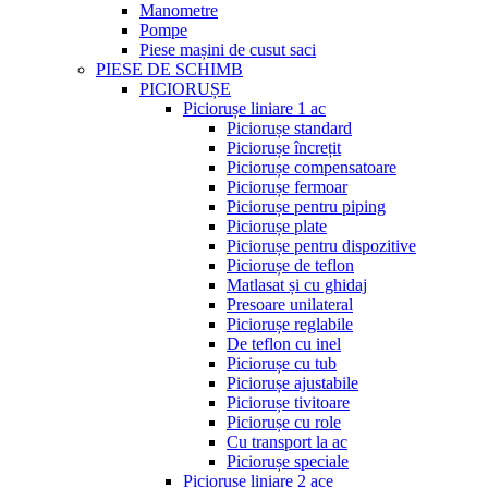
Manometre
Pompe
Piese mașini de cusut saci
PIESE DE SCHIMB
PICIORUȘE
Piciorușe liniare 1 ac
Piciorușe standard
Piciorușe încrețit
Piciorușe compensatoare
Piciorușe fermoar
Piciorușe pentru piping
Piciorușe plate
Piciorușe pentru dispozitive
Piciorușe de teflon
Matlasat și cu ghidaj
Presoare unilateral
Piciorușe reglabile
De teflon cu inel
Piciorușe cu tub
Piciorușe ajustabile
Piciorușe tivitoare
Piciorușe cu role
Cu transport la ac
Piciorușe speciale
Piciorușe liniare 2 ace