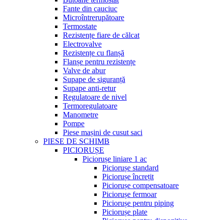
Fante din cauciuc
Microîntrerupătoare
Termostate
Rezistențe fiare de călcat
Electrovalve
Rezistențe cu flanșă
Flanșe pentru rezistențe
Valve de abur
Supape de siguranță
Supape anti-retur
Regulatoare de nivel
Termoregulatoare
Manometre
Pompe
Piese mașini de cusut saci
PIESE DE SCHIMB
PICIORUȘE
Piciorușe liniare 1 ac
Piciorușe standard
Piciorușe încrețit
Piciorușe compensatoare
Piciorușe fermoar
Piciorușe pentru piping
Piciorușe plate